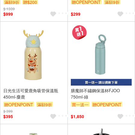
滿額9折
贈$200
贈OPENPOINT
滿額9折
$ 1339
贈$200
$999
$299
日光生活可愛鹿角吸管保溫瓶
膳魔師不鏽鋼保溫杯FJOO
450ml-麋鹿
750ml-綠
贈OPENPOINT
滿額9折
買一送一
贈OPENPOINT
$ 399
贈$200
贈$200
$395
$1,850