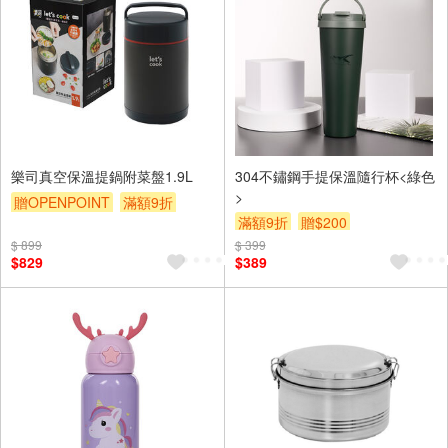
樂司真空保溫提鍋附菜盤1.9L
304不鏽鋼手提保溫隨行杯<綠色
>
贈OPENPOINT
滿額9折
滿額9折
贈$200
贈$200
$ 899
$ 399
$829
$389