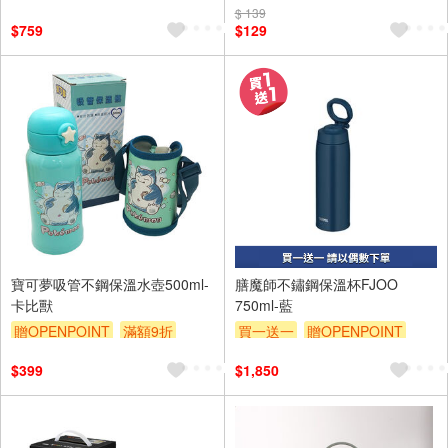
$ 139
$759
$129
寶可夢吸管不鋼保溫水壺500ml-
膳魔師不鏽鋼保溫杯FJOO
卡比獸
750ml-藍
贈OPENPOINT
滿額9折
買一送一
贈OPENPOINT
贈$200
贈$200
$399
$1,850