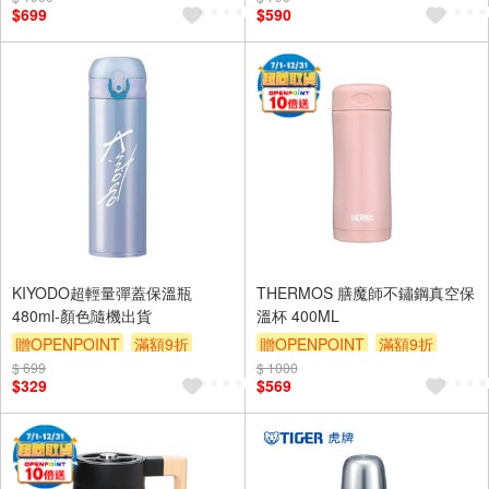
$699
$590
KIYODO超輕量彈蓋保溫瓶
THERMOS 膳魔師不鏽鋼真空保
480ml-顏色隨機出貨
溫杯 400ML
贈OPENPOINT
滿額9折
贈OPENPOINT
滿額9折
$ 699
贈$200
$ 1000
贈$200
$329
$569