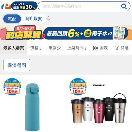
宅配
到店取貨
最多人購買
價格↓
筆劃少
上架時間↓
圖表
篩選
保溫餐廚