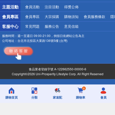
詐騙網頁！請小心！
主題活動
會員活動
注目活動
得獎公佈
會員專區
會員專區
大宗採購
購物須知
會員服務條款
隱
客服中心
常見問題
服務公告
意見信箱
服務時間：
週一至週日 09:00-21:00，例假日依網站公告為主
公司地址：
台北市北投區大業路136號5樓 (台灣)
食品業者登錄字號 A-122662550-00000-6
Copyright©2026 Uni-Prosperity Lifestyle Corp. All Right Reserved
0
購物首頁
分類
家速配
購物車
會員