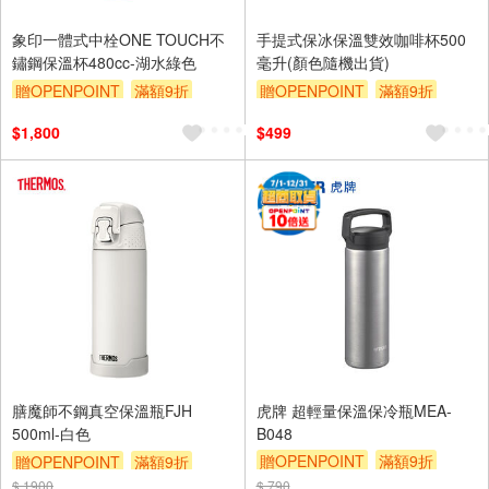
象印一體式中栓ONE TOUCH不
手提式保冰保溫雙效咖啡杯500
鏽鋼保溫杯480cc-湖水綠色
毫升(顏色隨機出貨)
贈OPENPOINT
滿額9折
贈OPENPOINT
滿額9折
贈$200
贈$200
$1,800
$499
膳魔師不鋼真空保溫瓶FJH
虎牌 超輕量保溫保冷瓶MEA-
500ml-白色
B048
贈OPENPOINT
滿額9折
贈OPENPOINT
滿額9折
贈$200
$ 1900
贈$200
$ 790