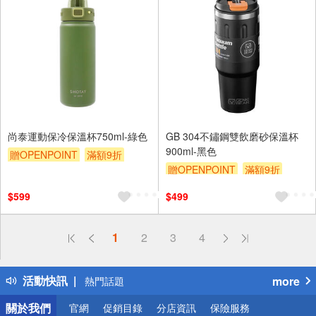
尚泰運動保冷保溫杯750ml-綠色
GB 304不鏽鋼雙飲磨砂保溫杯
900ml-黑色
贈OPENPOINT
滿額9折
贈OPENPOINT
滿額9折
贈$200
贈$200
$599
$499
偏遠地區配送
1
2
3
4
詐騙網頁！請小心！
得獎公告
活動快訊
more
熱門話題
銀行優惠
關於我們
官網
促銷目錄
分店資訊
保險服務
偏遠地區配送