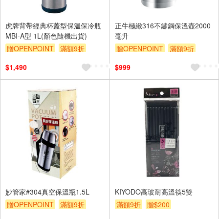
虎牌背帶經典杯蓋型保溫保冷瓶
正牛極緻316不鏽鋼保溫壺2000
MBI-A型 1L(顏色隨機出貨)
毫升
贈OPENPOINT
滿額9折
贈OPENPOINT
滿額9折
贈$200
贈$200
$1,490
$999
妙管家#304真空保溫瓶1.5L
KIYODO高玻耐高溫筷5雙
贈OPENPOINT
滿額9折
滿額9折
贈$200
贈$200