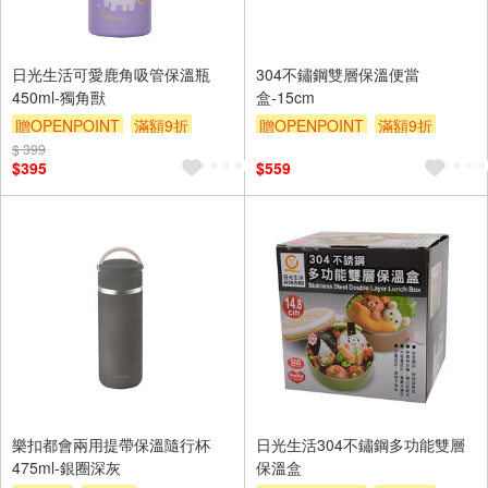
日光生活可愛鹿角吸管保溫瓶
304不鏽鋼雙層保溫便當
450ml-獨角獸
盒-15cm
贈OPENPOINT
滿額9折
贈OPENPOINT
滿額9折
$ 399
贈$200
贈$200
$395
$559
樂扣都會兩用提帶保溫隨行杯
日光生活304不鏽鋼多功能雙層
475ml-銀圈深灰
保溫盒