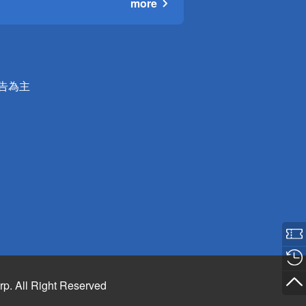
more
公告為主
rp. All Right Reserved