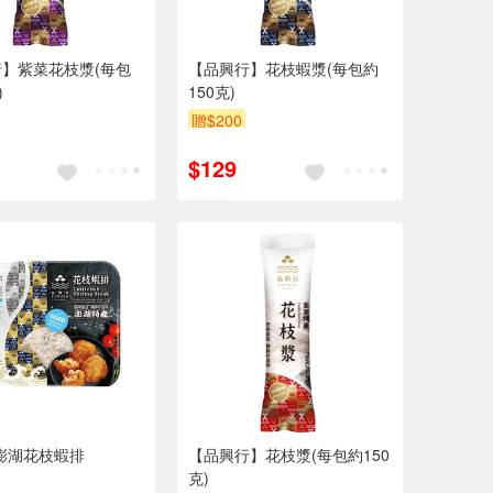
】紫菜花枝漿(每包
【品興行】花枝蝦漿(每包約
)
150克)
贈$200
$129
澎湖花枝蝦排
【品興行】花枝漿(每包約150
克)