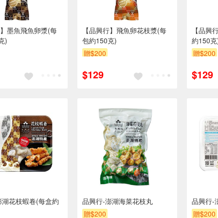
】墨魚飛魚卵漿(每
【品興行】飛魚卵花枝漿(每
【品興行
克)
包約150克)
約150克
贈$200
贈$200
$129
$129
澎湖花枝蝦卷(每盒約
品興行-澎湖海菜花枝丸
品興行-
贈$200
贈$200