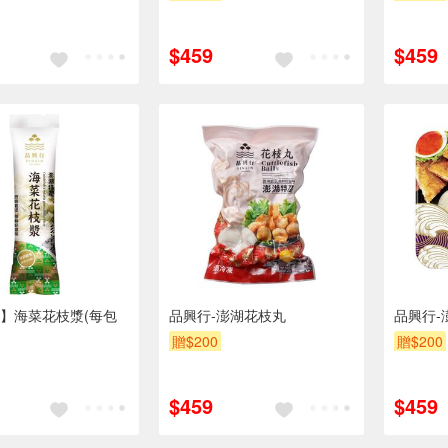
$459
$459
】海菜花枝漿(每包
品興行-澎湖花枝丸
品興行-
)
贈$200
贈$200
$459
$459