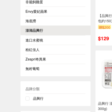
非籠飼雞蛋
Envy愛妃蘋果
【品興行
海底撈
包約150
贈$200
澎湖品興行
$129
進口水蜜桃
粉紅佳人
Zespri奇異果
無籽葡萄
品牌分類
品興行
品興行 
300g)