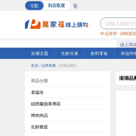
宅配
到店取貨
中元拜拜
UNIDES
巧克力
罐頭
海苔
線上商
好康主題
生鮮冷凍
飲料零食
米油沖
首頁
/ 品牌推薦
/ 澎湖品興行
澎湖品
商品分類
老協珍
紐西蘭蘋果專區
烤肉肉品
生鮮雞蛋