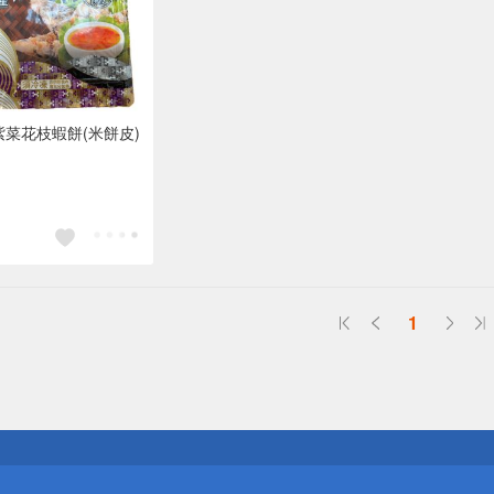
紫菜花枝蝦餅(米餅皮)
1
送
請小心！