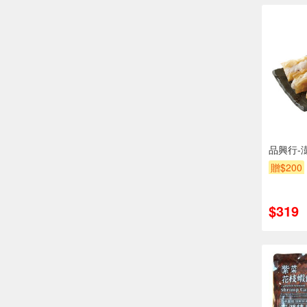
品興行-
贈$200
$319