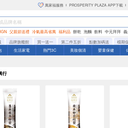
萬家福服務
PROSPERITY PLAZA APP下載
IGN
父親節送禮
冷氣最高省萬
福利品
餅乾
泡麵
飲料
中元拜拜
義
洋芋片
城
品牌旗艦館
買一送一
第二件五折
點數加碼送
檔期
泡
生活家電
熱門3C
美妝個清
嬰童保健
興行