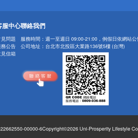
送
客服中心
聯絡我們
請小心！
常見問題
服務時間：
週一至週日 09:00-21:00，例假日依網站
服務公告
公司地址：
台北市北投區大業路136號5樓 (台灣)
意見信箱
662550-00000-6
Copyright©2026 Uni-Prosperity Lifestyle Co