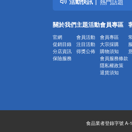
活動快訊
熱門話題
銀行優惠
偏遠地區配
關於我們
主題活動
會員專區
詐騙網頁！
官網
會員活動
會員專區
促銷目錄
注目活動
大宗採購
分店資訊
得獎公佈
購物須知
保險服務
會員服務條款
隱私權政策
退貨須知
食品業者登錄字號 A-122