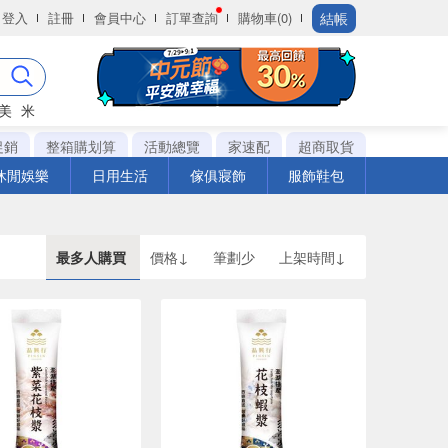
結帳
登入
註冊
會員中心
訂單查詢
購物車(0)
美
米
促銷
整箱購划算
活動總覽
家速配
超商取貨
休閒娛樂
日用生活
傢俱寢飾
服飾鞋包
最多人購買
價格↓
筆劃少
上架時間↓