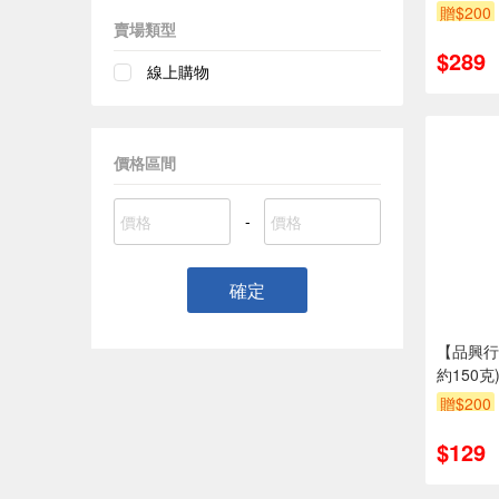
贈$200
賣場類型
$289
線上購物
價格區間
-
確定
【品興行
約150克
贈$200
$129