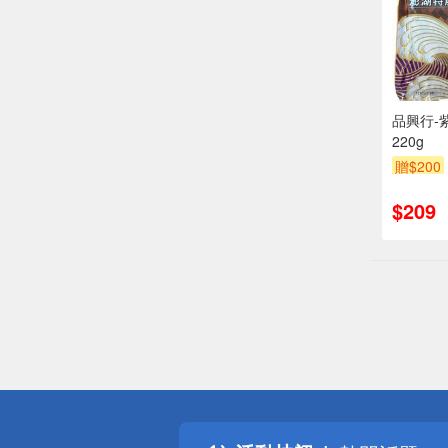
品興行-
220g
贈$200
$209
偏遠地區配
詐騙網頁！
得獎公告