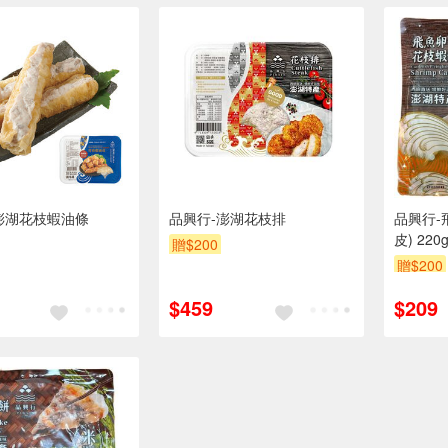
澎湖花枝蝦油條
品興行-澎湖花枝排
品興行-
皮) 220
贈$200
贈$200
$459
$209