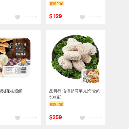
贈$200
$129
澎湖花枝蝦餅
品興行 澎湖起司芋丸(每盒約
500克)
贈$200
$259