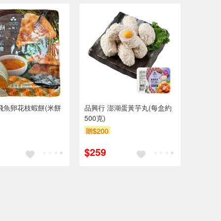
飛魚卵花枝蝦餅(米餅
品興行 澎湖蛋黃芋丸(每盒約
g
500克)
贈$200
$259