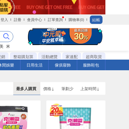
結帳
登入
註冊
會員中心
訂單查詢
購物車(0)
美
米
促銷
整箱購划算
活動總覽
家速配
超商取貨
休閒娛樂
日用生活
傢俱寢飾
服飾鞋包
最多人購買
價格↓
筆劃少
上架時間↓