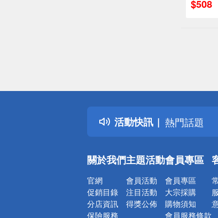
$508
偏遠地區配
詐騙網頁！
得獎公告
活動快訊
熱門話題
銀行優惠
偏遠地區配
關於我們
主題活動
會員專區
詐騙網頁！
官網
會員活動
會員專區
促銷目錄
注目活動
大宗採購
分店資訊
得獎公佈
購物須知
保險服務
會員服務條款