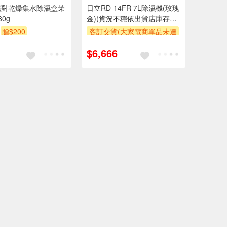
絕對乾燥集水除濕盒茉
日立RD-14FR 7L除濕機(玫瑰
0g
金)(貨況不穩依出貨店庫存量
販售，暫不開放預購)
贈$200
客訂交貨(大家電商單品未達
萬元需加收$300-500,部分
$6,666
安裝跨區費另計,實際收費以
專人聯絡報價為主)