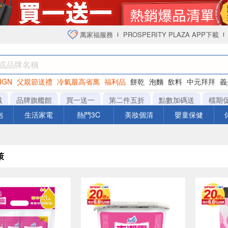
萬家福服務
PROSPERITY PLAZA APP下載
IGN
父親節送禮
冷氣最高省萬
福利品
餅乾
泡麵
飲料
中元拜拜
義
衛生紙
城
品牌旗艦館
買一送一
第二件五折
點數加碼送
檔期
泡
生活家電
熱門3C
美妝個清
嬰童保健
策