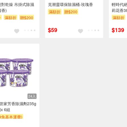
絕對乾燥 吊掛式除濕
克潮靈環保除濕桶-玫瑰香
輕時代
清香)
莉花香38
滿額折
贈$200
一
滿額折
贈$200
滿額折
$59
$139
24入
妙管家芳香除濕劑235g
x 6組
99免基本運費)