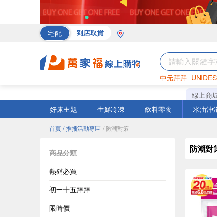
宅配
到店取貨
中元拜拜
UNIDES
海苔
巧克力
罐頭
線上商
好康主題
生鮮冷凍
飲料零食
米油沖
首頁
/ 推播活動專區
/ 防潮對策
防潮對
商品分類
熱銷必買
初一十五拜拜
限時價