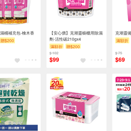
濕桶補充包-檜木香
【安心價】克潮靈櫥櫃用除濕
克潮靈
劑-活性碳210gx4
贈$200
滿額折
滿額折
贈$200
$ 102
$ 75
$99
$69