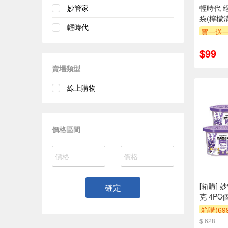
輕時代 
妙管家
袋(檸檬
輕時代
買一送
$99
賣場類型
線上購物
價格區間
-
[箱購] 
確定
克 4PC個
箱購(6
$ 628
贈$200