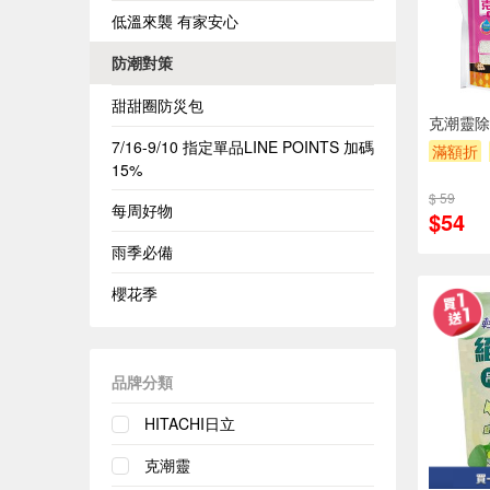
低溫來襲 有家安心
防潮對策
甜甜圈防災包
克潮靈除
7/16-9/10 指定單品LINE POINTS 加碼
滿額折
15%
$ 59
每周好物
$54
雨季必備
櫻花季
品牌分類
HITACHI日立
克潮靈