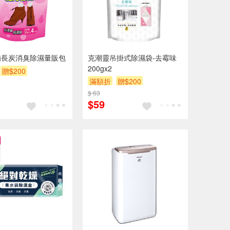
備長炭消臭除濕量販包
克潮靈吊掛式除濕袋-去霉味
200gx2
贈$200
滿額折
贈$200
$ 63
$59