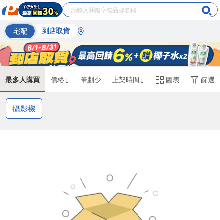
宅配
到店取貨
最多人購買
價格↓
筆劃少
上架時間↓
圖表
篩選
攝影機