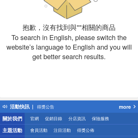
抱歉，沒有找到與""相關的商品
To search in English, please switch the
website’s language to English and you will
get better search results.
偏遠地區配送
詐騙網頁！請小心！
活動快訊
more
得獎公告
熱門話題
關於我們
官網
促銷目錄
分店資訊
保險服務
銀行優惠
偏遠地區配送
主題活動
會員活動
注目活動
得獎公佈
詐騙網頁！請小心！