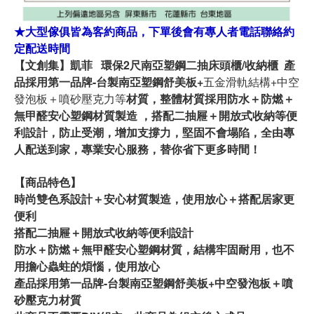
★大型傢俱皆為客約商品，下單後會有專人者電話聯絡約
定配送時間
【文創集】凱菲 環保2尺南亞塑鋼二抽床頭櫃/收納櫃 產
品採用第一品牌-台製南亞塑鋼舒美板+
五金滑軌結構+中空
發泡板＋噴砂壓克力等
材質，整體材質採用防水＋防燃＋
無甲醛安心塑鋼材質製造 ，
搭配二抽屜＋開放式收納等便
利設計
，防止受潮，增加支撐力，堅固不會塌陷，全由專
人配送到家，專業安心服務，替你省下更多時間！
【商品特色】
時尚雙色系設計＋安心材質製造，使用放心＋搭配居家更
便利
搭配二抽屜＋開放式收納等便利設計
防水＋防燃＋無甲醛安心塑鋼材質，結構牢固耐用，也不
用擔心蟲蛀的煩惱，使用放心
產品採用第一品牌-台製南亞塑鋼舒美板+中空發泡板＋噴
砂壓克力材質