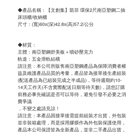
◆產品名稱：【文創集】凱菲 環保2尺南亞塑鋼二抽
床頭櫃/收納櫃
尺寸：(寬)60x(深)42.8x(高)57.2/公分
◆材質：
主體：南亞塑鋼舒美板＋噴砂壓克力
軌道：五金滑軌結構
請注意：本公司所販售南亞塑鋼產品為保障消費者權
益及維護產品品質的考量，產品皆為接單後生產組裝
(配送產品為已組裝完成之半成品)，等待週期約10-
14天工作天(不含實際配送日期等待天數)，請您訂購
前務必事先確認是否可以等待，避免引發不必要之消
費爭議
，不變之處請見諒！
請注意：本產品因接單後需提前組裝才出貨，外包裝
並非裝箱處理，而是採用膠膜作為外包裝保護使用，
產品本公司保證皆為全新產品，並非二手產品出貨，