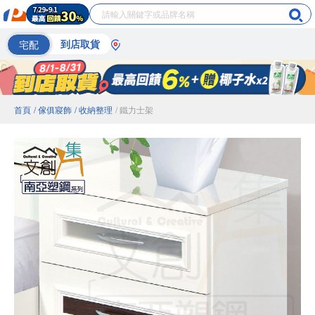
宅配
到店取貨
首頁
/ 傢俱寢飾
/ 收納整理
/ 鐵力士架