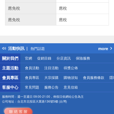
應免稅
應稅
應免稅
應稅
偏遠地區配送
詐騙網頁！請小心！
得獎公告
活動快訊
more
熱門話題
銀行優惠
關於我們
官網
促銷目錄
分店資訊
保險服務
偏遠地區配送
詐騙網頁！請小心！
主題活動
會員活動
注目活動
得獎公佈
會員專區
會員專區
大宗採購
購物須知
會員服務條款
隱
客服中心
常見問題
服務公告
意見信箱
服務時間：
週一至週日 09:00-21:00，例假日依網站公告為主
公司地址：
台北市北投區大業路136號5樓 (台灣)