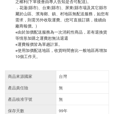
之權利(下單後會由專人告知是否可配送)。
．花蓮(縣市)、台東(縣市)、屏東(縣市場及其它縣市
屬於山區、濱海鄉、鎮、村地區無配送服務，如您有
需求，則需另外收取運費。(您可直接訂購，後續由
廠商報價。)
※由於加價配送服務為一次消耗性商品，若有退換貨
等情形加購之運費恕無法退還
※運費報價皆為單趟計算。
※使用加價配送地區，收貨時間會比一般地區再增加
10個工作天。
商品來源國家
台灣
產品責任險
無
產品核准字號
無
保存天數
99年