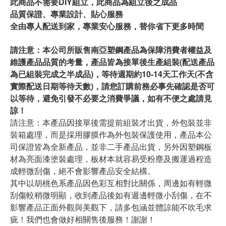
此商品不需要DIY組立，此商品為組立後之成品
品質保證、專業設計、貼心服務
全由專人配送到家，專業安心服務，替你省下更多時間
請注意：本公司所販售南亞塑鋼產品為保障消費者權益及
維護產品品質的考量，產品皆為接單後生產組裝(配送產品
為已組裝完成之半成品)，等待週期約10-14天工作天(不含
實際配送日期等待天數)，請您訂購前務必事先確認是否可
以等待，避免引發不必要之消費爭議，如有不便之處請見
諒！
請注意：本產品因接單後需提前組裝才出貨，外包裝並非
裝箱處理，而是採用膠膜作為外包裝保護使用，產品本公
司保證皆為全新產品，並非二手產品出貨，另外因塑鋼板
材為亮面漆塗裝處理，板材本就容易受粉塵及搬運過程造
成輕微刮傷，絕不會影響產品安全結構。
其中以胡桃色系產品因色彩互相對比關係，周邊如有輕微
刮傷較稍微明顯，收到產品後如有週邊輕微小刮傷，在不
影響產品正面外觀與美觀下，請多包涵並體諒能不吹毛求
疵！我們也會做好相關售後服務！謝謝！