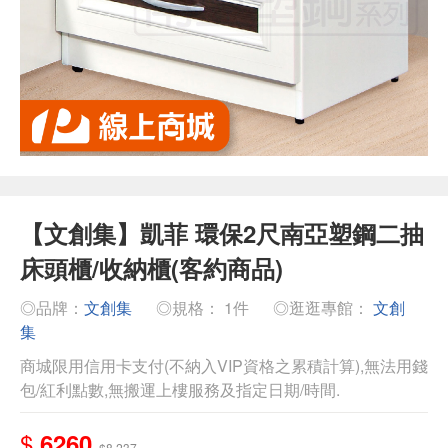
【文創集】凱菲 環保2尺南亞塑鋼二抽
床頭櫃/收納櫃(客約商品)
◎品牌：
文創集
◎規格： 1件
◎逛逛專館：
文創
集
商城限用信用卡支付(不納入VIP資格之累積計算),無法用錢
包/紅利點數,無搬運上樓服務及指定日期/時間.
$
6260
$8,237