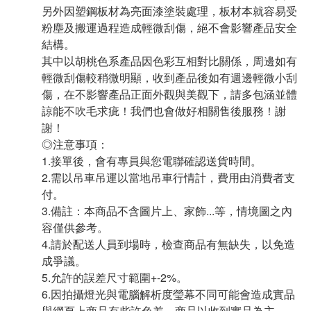
另外因塑鋼板材為亮面漆塗裝處理，板材本就容易受
粉塵及搬運過程造成輕微刮傷，絕不會影響產品安全
結構。
其中以胡桃色系產品因色彩互相對比關係，周邊如有
輕微刮傷較稍微明顯，收到產品後如有週邊輕微小刮
傷，在不影響產品正面外觀與美觀下，請多包涵並體
諒能不吹毛求疵！我們也會做好相關售後服務！謝
謝！
◎注意事項：
1.接單後，會有專員與您電聯確認送貨時間。
2.需以吊車吊運以當地吊車行情計，費用由消費者支
付。
3.備註：本商品不含圖片上、家飾...等，情境圖之內
容僅供參考。
4.請於配送人員到場時，檢查商品有無缺失，以免造
成爭議。
5.允許的誤差尺寸範圍+-2%。
6.因拍攝燈光與電腦解析度瑩幕不同可能會造成實品
與網頁上商品有些許色差，商品以收到實品為主。