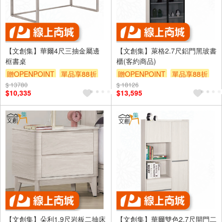
【文創集】華爾4尺三抽金屬邊
【文創集】萊格2.7尺鋁門黑玻書
框書桌
櫃(客約商品)
贈OPENPOINT
單品享88折
贈OPENPOINT
單品享88折
$ 13780
$ 18126
$10,335
$13,595
【文創集】朵利1.9尺岩板二抽床
【文創集】華爾雙色2.7尺開門二