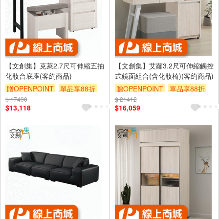
【文創集】克萊2.7尺可伸縮五抽
【文創集】艾蘿3.2尺可伸縮觸控
化妝台底座(客約商品)
式鏡面組合(含化妝椅)(客約商品)
贈OPENPOINT
單品享88折
贈OPENPOINT
單品享88折
$ 17490
$ 21412
$13,118
$16,059