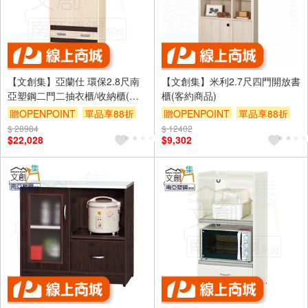
【文創集】亞蘭仕 環保2.8尺南
【文創集】米利2.7尺四門開放書
亞塑鋼二門二抽衣櫃/收納櫃(客
櫃(客約商品)
約商品)
贈OPENPOINT
單品享88折
贈OPENPOINT
單品享88折
$ 28984
$ 12402
$22,028
$9,302