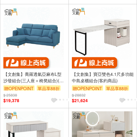
【文創集】喬羅透氣亞麻布L型
【文創集】寶亞雙色4.1尺多功能
沙發組合(三人座＋椅凳組合)(客
中島桌櫃組合(客約商品)
約商品)
贈OPENPOINT
單品享88折
贈OPENPOINT
單品享88折
$ 25838
$ 28832
$19,378
$21,624