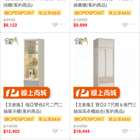
頭櫃(客約商品)
抽書櫃(客約商品)
贈OPENPOINT
單品享88折
贈OPENPOINT
單品享88折
$ 8162
$ 12932
$6,122
$9,699
【文創集】瑞亞雙色2尺二門二
【文創集】寶亞2.7尺開＆推門三
抽展示櫃(客約商品)
抽加高衣櫃組合(客約商品)
贈OPENPOINT
單品享88折
贈OPENPOINT
單品享88折
$ 16536
$ 24592
$12,402
$18,444