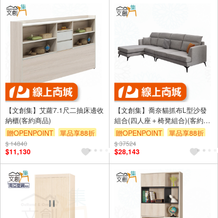
【文創集】艾蘿7.1尺二抽床邊收
【文創集】喬奈貓抓布L型沙發
納櫃(客約商品)
組合(四人座＋椅凳組合)(客約商
品)
贈OPENPOINT
單品享88折
贈OPENPOINT
單品享88折
$ 14840
$ 37524
$11,130
$28,143