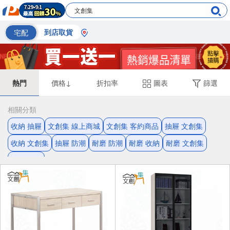
宅配
到店取貨
熱門
價格↓
折扣率
圖表
篩選
相關分類
收納 抽屜
文創集 線上商城
文創集 客約商品
抽屜 文創集
收納 文創集
抽屜 防潮
耐磨 防潮
耐磨 收納
耐磨 文創集
防潮 收納