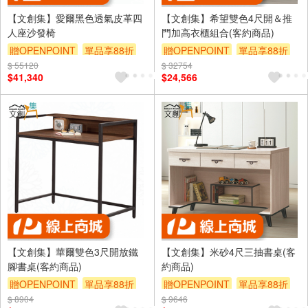
【文創集】愛爾黑色透氣皮革四
【文創集】希望雙色4尺開＆推
人座沙發椅
門加高衣櫃組合(客約商品)
贈OPENPOINT
單品享88折
贈OPENPOINT
單品享88折
$ 55120
$ 32754
$41,340
$24,566
【文創集】華爾雙色3尺開放鐵
【文創集】米砂4尺三抽書桌(客
腳書桌(客約商品)
約商品)
贈OPENPOINT
單品享88折
贈OPENPOINT
單品享88折
$ 8904
$ 9646