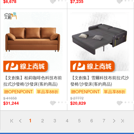
$6,678
$7,235
【文創集】柏莉咖啡色科技布前
【文創集】雪爾科技布前拉式沙
拉式沙發椅/沙發床(客約商品)
發椅/沙發床(客約商品)
贈OPENPOINT
單品享88折
贈OPENPOINT
單品享88折
$ 41658
$ 27772
$31,244
$20,829
偏遠地區配送
1
2
3
4
5
6
7
詐騙網頁！請小心！
得獎公告