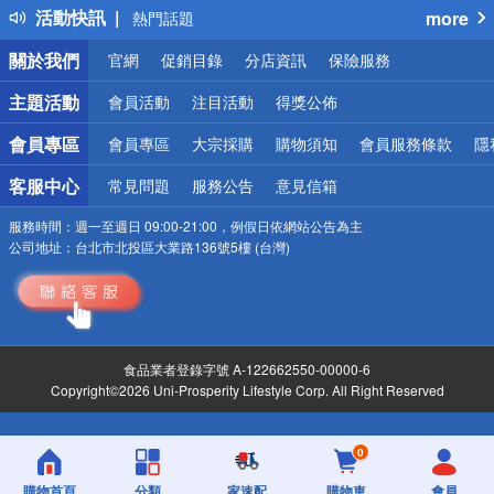
活動快訊
more
熱門話題
銀行優惠
關於我們
官網
促銷目錄
分店資訊
保險服務
偏遠地區配送
詐騙網頁！請小心！
主題活動
會員活動
注目活動
得獎公佈
會員專區
會員專區
大宗採購
購物須知
會員服務條款
隱
客服中心
常見問題
服務公告
意見信箱
服務時間：
週一至週日 09:00-21:00，例假日依網站公告為主
公司地址：
台北市北投區大業路136號5樓 (台灣)
食品業者登錄字號 A-122662550-00000-6
Copyright©2026 Uni-Prosperity Lifestyle Corp. All Right Reserved
0
購物首頁
分類
家速配
購物車
會員