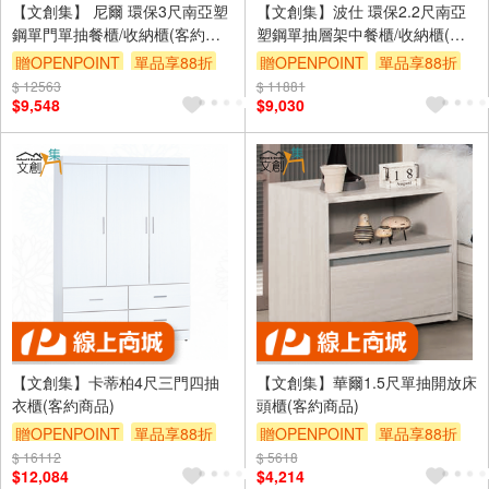
【文創集】 尼爾 環保3尺南亞塑
【文創集】波仕 環保2.2尺南亞
鋼單門單抽餐櫃/收納櫃(客約商
塑鋼單抽層架中餐櫃/收納櫃(客
品)
約商品)
贈OPENPOINT
單品享88折
贈OPENPOINT
單品享88折
$ 12563
$ 11881
$9,548
$9,030
【文創集】卡蒂柏4尺三門四抽
【文創集】華爾1.5尺單抽開放床
衣櫃(客約商品)
頭櫃(客約商品)
贈OPENPOINT
單品享88折
贈OPENPOINT
單品享88折
$ 16112
$ 5618
$12,084
$4,214