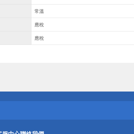
常溫
應稅
應稅
送
請小心！
送
客服中心
聯絡我們