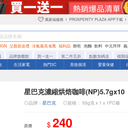
萬家福服務
PROSPERITY PLAZA APP下載
IGN
父親節送禮
冷氣最高省萬
福利品
餅乾
泡麵
飲料
中元拜拜
義
衛生紙
城
品牌旗艦館
買一送一
第二件五折
點數加碼送
檔期
泡
生活家電
熱門3C
美妝個清
嬰童保健
星巴克濃縮烘焙咖啡(NP)5.7gx10
◎品牌：
星巴克
◎規格： 55g克 x 1 x 1PC條
240
$
原價