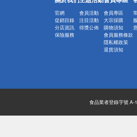
詐騙網頁！
官網
會員活動
會員專區
促銷目錄
注目活動
大宗採購
分店資訊
得獎公佈
購物須知
保險服務
會員服務條款
隱私權政策
退貨須知
食品業者登錄字號 A-122