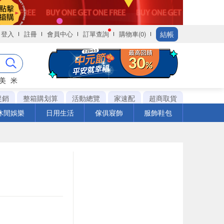
結帳
登入
註冊
會員中心
訂單查詢
購物車(0)
美
米
促銷
整箱購划算
活動總覽
家速配
超商取貨
休閒娛樂
日用生活
傢俱寢飾
服飾鞋包