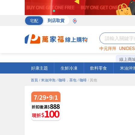
宅配
到店取貨
中元拜拜
UNIDES
海苔
巧克力
罐頭
線上商
好康主題
生鮮冷凍
飲料零食
米油沖
首頁
/ 米油沖泡
/ 咖啡．茶包
/ 咖啡
/ 其他