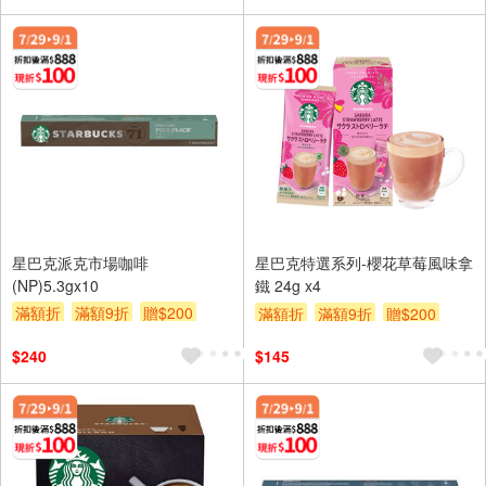
星巴克派克市場咖啡
星巴克特選系列-櫻花草莓風味拿
(NP)5.3gx10
鐵 24g x4
滿額折
滿額9折
贈$200
滿額折
滿額9折
贈$200
$240
$145