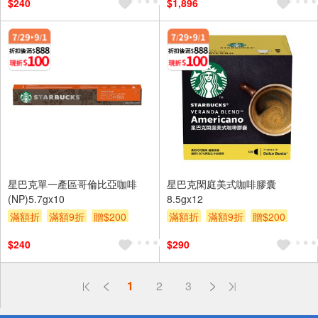
$240
$1,896
星巴克單一產區哥倫比亞咖啡
星巴克閑庭美式咖啡膠囊
(NP)5.7gx10
8.5gx12
滿額折
滿額9折
贈$200
滿額折
滿額9折
贈$200
$240
$290
偏遠地區配送
1
2
3
詐騙網頁！請小心！
得獎公告