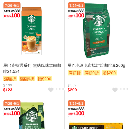
星巴克特選系列-焦糖風味拿鐵咖
星巴克派克市場烘焙咖啡豆200g
啡21.5x4
滿額折
滿額9折
贈$200
滿額折
滿額9折
贈$200
$ 139
$ 369
$123
$299