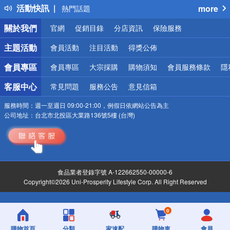
活動快訊
more
熱門話題
銀行優惠
關於我們
官網
促銷目錄
分店資訊
保險服務
偏遠地區配送
詐騙網頁！請小心！
主題活動
會員活動
注目活動
得獎公佈
會員專區
會員專區
大宗採購
購物須知
會員服務條款
隱
客服中心
常見問題
服務公告
意見信箱
服務時間：
週一至週日 09:00-21:00，例假日依網站公告為主
公司地址：
台北市北投區大業路136號5樓 (台灣)
食品業者登錄字號 A-122662550-00000-6
Copyright©2026 Uni-Prosperity Lifestyle Corp. All Right Reserved
0
購物首頁
分類
家速配
購物車
會員