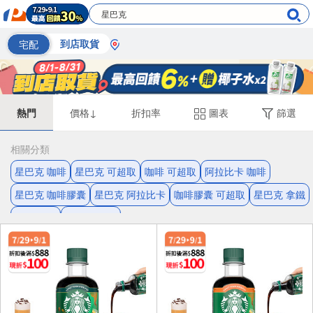
宅配
到店取貨
熱門
價格↓
折扣率
圖表
篩選
相關分類
星巴克 咖啡
星巴克 可超取
咖啡 可超取
阿拉比卡 咖啡
星巴克 咖啡膠囊
星巴克 阿拉比卡
咖啡膠囊 可超取
星巴克 拿鐵
即溶 咖啡
星巴克 即溶