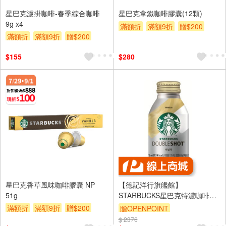
星巴克濾掛咖啡-春季綜合咖啡
星巴克拿鐵咖啡膠囊(12顆)
9g x4
滿額折
滿額9折
贈$200
滿額折
滿額9折
贈$200
$155
$280
星巴克香草風味咖啡膠囊 NP
【德記洋行旗艦館】
51g
STARBUCKS星巴克特濃咖啡拿
鐵-香草風味x24罐/箱(275ml/罐)
滿額折
滿額9折
贈$200
贈OPENPOINT
免運直送
$ 2376