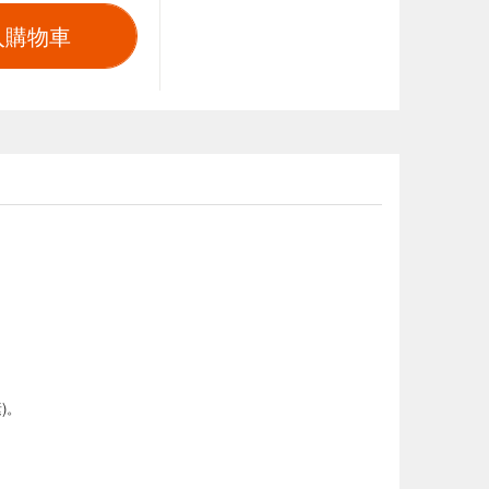
入購物車
)。