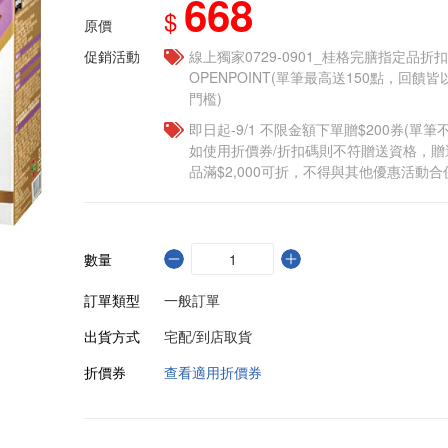
668
$
原價
促銷活動
線上獨家0729-0901_桂格完膳指定品折扣
OPENPOINT(單筆最高送150點，回
門檻)
即日起-9/1 不限金額下單贈$200券(單
如使用折價券/折扣碼則不符贈送資格，
品滿$2,000可折，不得與其他優惠活動合
數量
訂單類型
一般訂單
出貨方式
宅配/到店取貨
折價券
查看適用折價券