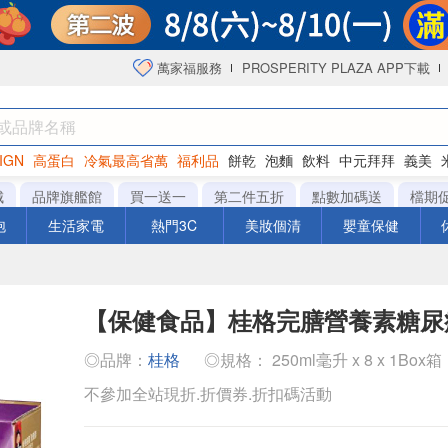
萬家福服務
PROSPERITY PLAZA APP下載
IGN
高蛋白
冷氣最高省萬
福利品
餅乾
泡麵
飲料
中元拜拜
義美
洋芋片
城
品牌旗艦館
買一送一
第二件五折
點數加碼送
檔期
泡
生活家電
熱門3C
美妝個清
嬰童保健
【保健食品】桂格完膳營養素糖尿
◎品牌：
桂格
◎規格： 250ml毫升 x 8 x 1Box箱
不參加全站現折.折價券.折扣碼活動