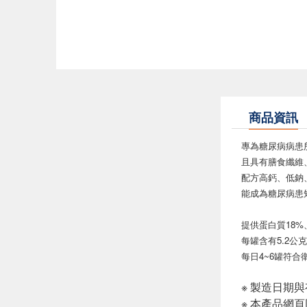
商品資訊
專為糖尿病病患
且具有膳食纖維
配方高鈣、低鈉、低
能成為糖尿病患
提供蛋白質18%
每罐含有5.2公
每日4~6罐符合
※ 製造日期
※ 本產品網