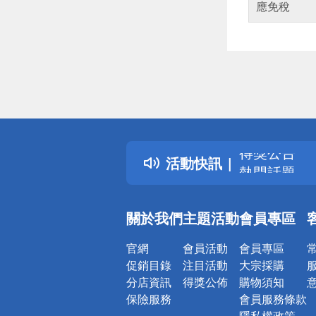
應免稅
偏遠地區配
詐騙網頁！
得獎公告
活動快訊
熱門話題
銀行優惠
偏遠地區配
關於我們
主題活動
會員專區
詐騙網頁！
官網
會員活動
會員專區
促銷目錄
注目活動
大宗採購
分店資訊
得獎公佈
購物須知
保險服務
會員服務條款
隱私權政策