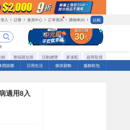
結帳
登入
註冊
會員中心
訂單查詢
購物車(0)
米
促銷
整箱購划算
活動總覽
家速配
超商取貨
休閒娛樂
日用生活
傢俱寢飾
服飾鞋包
病適用8入