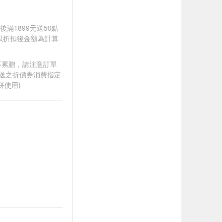
後滿1899元送50點
饋皆以折扣後金額為計算
筆不累贈，請注意訂單
贈送之折價券消費指定
併使用)