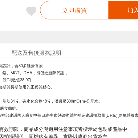
立即購買
加
配送及售後服務說明
所設計，含30多種營養素
、鉻、MCT、DHA，能促進新陳代謝，
GI(數值38.97)，
短期與長期使用的正餐與點心。
、脂肪34%、碳水化合物48%，滲透壓300mOsm/公斤水。
克膳食纖維。
衛福部建議國人膳食中每日維生素與礦物質的補充建議攝取量(DRIs)(除氟營養素
與有效期限，商品成分與適用注意事項皆標示於包裝或產品中
頁因拍攝關係，圖檔略有差異，實際以廠商出貨為主