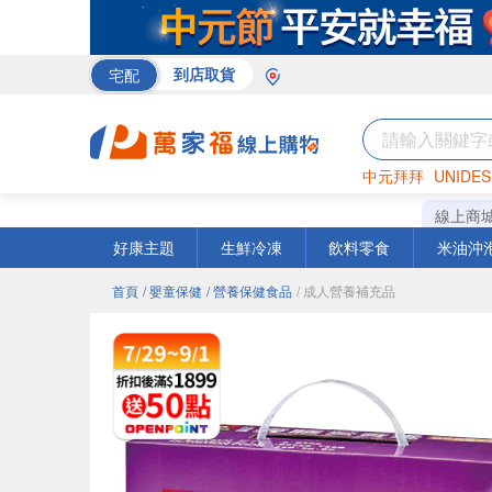
宅配
到店取貨
中元拜拜
UNIDES
巧克力
罐頭
海苔
線上商
好康主題
生鮮冷凍
飲料零食
米油沖
首頁
/ 嬰童保健
/ 營養保健食品
/ 成人營養補充品