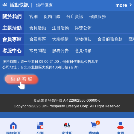
活動快訊
more
銀行優惠
偏遠地區配送
關於我們
官網
促銷目錄
分店資訊
保險服務
詐騙網頁！請小心！
主題活動
會員活動
注目活動
得獎公佈
會員專區
會員專區
大宗採購
購物須知
會員服務條款
隱
客服中心
常見問題
服務公告
意見信箱
服務時間：
週一至週日 09:00-21:00，例假日依網站公告為主
公司地址：
台北市北投區大業路136號5樓 (台灣)
食品業者登錄字號 A-122662550-00000-6
Copyright©2026 Uni-Prosperity Lifestyle Corp. All Right Reserved
0
購物首頁
分類
家速配
購物車
會員