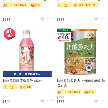
贈OPENPOINT
滿額9折
買一送一
贈OPENPOINT
贈$200
贈$200
$299
$299
4入
桂格美顏膠原莓果飲 450ml
桂格超能多穀力-金黃5籽x5穀-無
添加糖
買一送一
贈$200
贈OPENPOINT
滿額9折
$ 299
贈$200
$156
$199