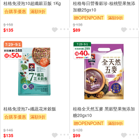
桂格免浸泡10超纖穀豆飯 1Kg
桂格每日營養穀珍-核桃堅果無添
加糖25gx10
合購享優惠
滿額9折
贈OPENPOINT
滿額9折
滿額贈券
贈$200
$ 158
$ 138
贈$200
$135
$89
桂格免浸泡7+纖蔬花米穀飯
桂格全天然五麥 黑穀堅果無添加
糖20gx10
合購享優惠
滿額9折
贈OPENPOINT
滿額9折
滿額贈券
贈$200
$ 146
$ 128
贈$200
$135
$99