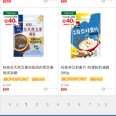
$269
$89
桂格全天然五麥好眠高鈣黑芝麻
桂格奇亞籽麥片-特濃鮮奶減糖
無添加糖
280g
贈OPENPOINT
滿額9折
贈OPENPOINT
滿額9折
贈$200
$ 129
贈$200
$ 128
$99
$99
偏遠地區配送
詐騙網頁！請小心！
1
2
3
4
5
6
7
得獎公告
熱門話題