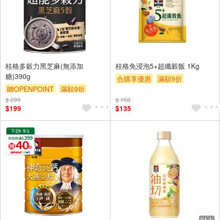
桂格多穀力黑芝麻(無添加
桂格免浸泡5+超纖穀飯 1Kg
糖)390g
合購享優惠
滿額9折
贈OPENPOINT
滿額9折
滿額贈券
贈$200
$ 299
贈$200
$ 158
$199
$135
24入