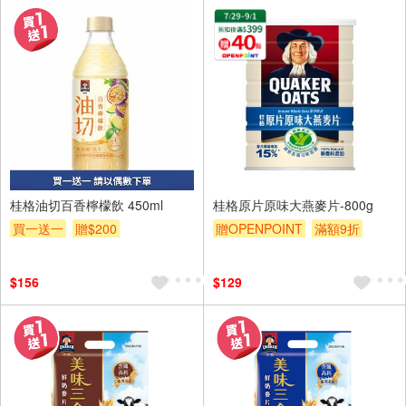
4入
桂格油切百香檸檬飲 450ml
桂格原片原味大燕麥片-800g
買一送一
贈$200
贈OPENPOINT
滿額9折
贈$200
$156
$129