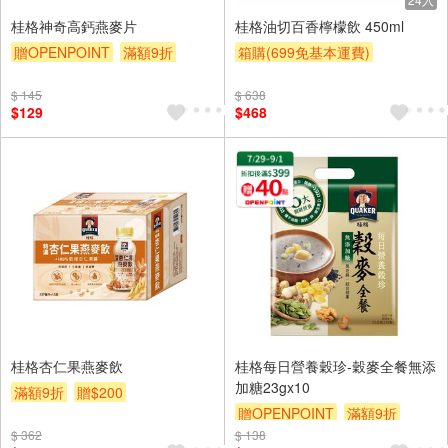
桂格神奇高鈣燕麥片
桂格油切百香檸檬飲 450ml
贈OPENPOINT
滿額9折
箱購(699免基本運費)
贈$200
滿額9折
贈$200
$ 145
$ 638
$129
$468
桂格杏仁果燕麥飲
桂格每日營養穀珍-穀麥全餐無添
加糖23gx10
滿額9折
贈$200
贈OPENPOINT
滿額9折
$ 362
$ 138
贈$200