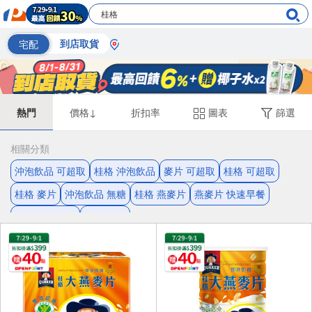
宅配
到店取貨
熱門
價格↓
折扣率
圖表
篩選
相關分類
沖泡飲品 可超取
桂格 沖泡飲品
麥片 可超取
桂格 可超取
桂格 麥片
沖泡飲品 無糖
桂格 燕麥片
燕麥片 快速早餐
燕麥片 可超取
無糖 桂格