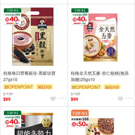
桂格每日營養穀珍-黑穀珍寶
桂格全天然五麥-杏仁核桃(無添
27gx10
加糖)25gx10
贈OPENPOINT
滿額9折
贈OPENPOINT
滿額9折
贈$200
$ 138
$ 128
贈$200
$89
$99