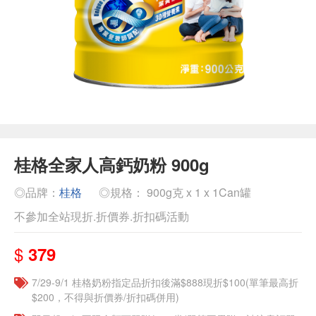
桂格全家人高鈣奶粉 900g
◎品牌：
桂格
◎規格： 900g克 x 1 x 1Can罐
不參加全站現折.折價券.折扣碼活動
$
379
7/29-9/1 桂格奶粉指定品折扣後滿$888現折$100(單筆最高折
$200，不得與折價券/折扣碼併用)