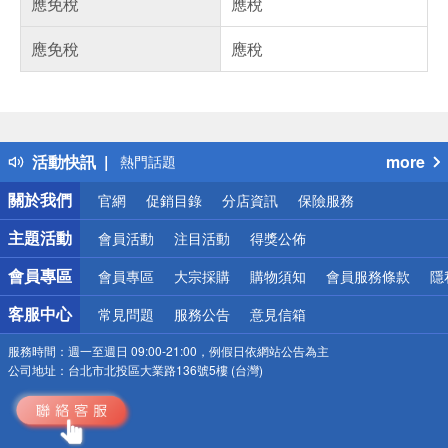
應免稅
應稅
應免稅
應稅
偏遠地區配送
詐騙網頁！請小心！
得獎公告
活動快訊
more
熱門話題
銀行優惠
關於我們
官網
促銷目錄
分店資訊
保險服務
偏遠地區配送
詐騙網頁！請小心！
主題活動
會員活動
注目活動
得獎公佈
會員專區
會員專區
大宗採購
購物須知
會員服務條款
隱
客服中心
常見問題
服務公告
意見信箱
服務時間：
週一至週日 09:00-21:00，例假日依網站公告為主
公司地址：
台北市北投區大業路136號5樓 (台灣)