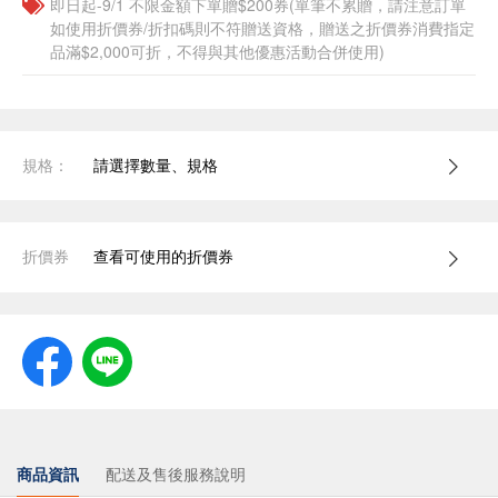
即日起-9/1 不限金額下單贈$200券(單筆不累贈，請注意訂單
如使用折價券/折扣碼則不符贈送資格，贈送之折價券消費指定
品滿$2,000可折，不得與其他優惠活動合併使用)
規格：
請選擇數量、規格
折價券
查看可使用的折價券
商品資訊
配送及售後服務說明