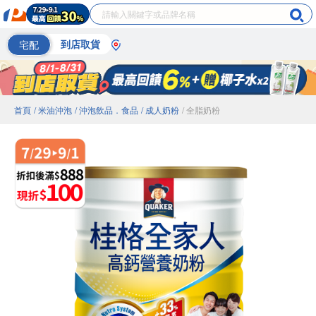
宅配
到店取貨
首頁
/ 米油沖泡
/ 沖泡飲品．食品
/ 成人奶粉
/ 全脂奶粉