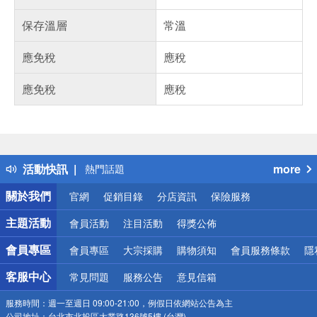
保存溫層
常溫
應免稅
應稅
應免稅
應稅
偏遠地區配送
詐騙網頁！請小心！
得獎公告
活動快訊
more
熱門話題
銀行優惠
關於我們
官網
促銷目錄
分店資訊
保險服務
偏遠地區配送
詐騙網頁！請小心！
主題活動
會員活動
注目活動
得獎公佈
會員專區
會員專區
大宗採購
購物須知
會員服務條款
隱
客服中心
常見問題
服務公告
意見信箱
服務時間：
週一至週日 09:00-21:00，例假日依網站公告為主
公司地址：
台北市北投區大業路136號5樓 (台灣)