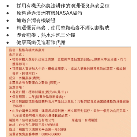
● 採用有機天然農法耕作的澳洲優良燕麥品種
● 原料通過澳洲有機NASAA驗證
● 通過台灣有機驗證
● 精選優質燕麥，使用整顆燕麥不經切割製成
● 即食燕麥，熱水沖泡三分鐘
● 健康高纖促進新陳代謝