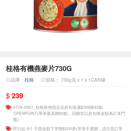
桂格有機燕麥片730G
◎品牌：
桂格
◎規格： 730g克 x 1 x 1CAN罐
$
239
0729-0901_桂格穀物指定品折扣後滿$399贈40點
OPENPOINT(單筆最高贈80點，回饋皆以折扣後金額為計算門
檻)
即日起-9/1 不限金額下單贈$200券(單筆不累贈，請注意訂單