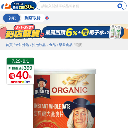
宅配
到店取貨
首頁
/ 米油沖泡
/ 沖泡飲品．食品
/ 早餐食品
/ 燕麥