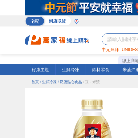
宅配
到店取貨
中元拜拜
UNIDES
巧克力
罐頭
咖啡
線上商
好康主題
生鮮冷凍
飲料零食
米油沖
首頁
/ 生鮮冷凍
/ 奶蛋點心食品
/ 豆．米漿