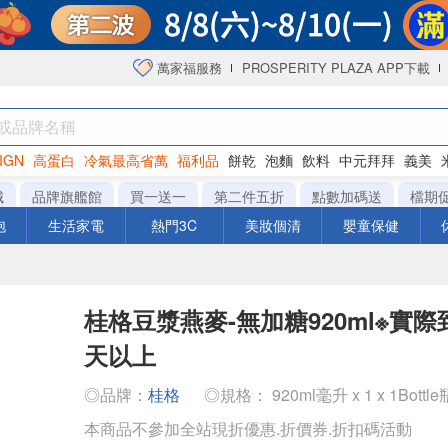
萬家福服務
PROSPERITY PLAZA APP下載
IGN
高蛋白
冷氣最高省萬
福利品
餅乾
泡麵
飲料
中元拜拜
義美
海苔
城
品牌旗艦館
買一送一
第二件五折
點數加碼送
檔期
泡
生活家電
熱門3C
美妝個清
嬰童保健
桂格豆漿燕麥-無加糖920ml※實
天以上
◎品牌：
桂格
◎規格： 920ml毫升 x 1 x 1Bottle
本商品不參加全站現折優惠.折價券.折扣碼活動