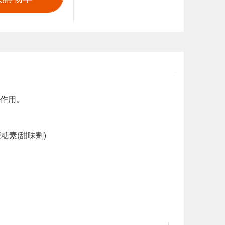
作用。
糖素(甜味劑)