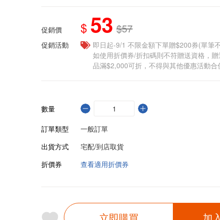
53
$
$57
促銷價
促銷活動
即日起-9/1 不限金額下單贈$200券(單
如使用折價券/折扣碼則不符贈送資格，
品滿$2,000可折，不得與其他優惠活動合
數量
訂單類型
一般訂單
出貨方式
宅配/到店取貨
折價券
查看適用折價券
立即購買
加