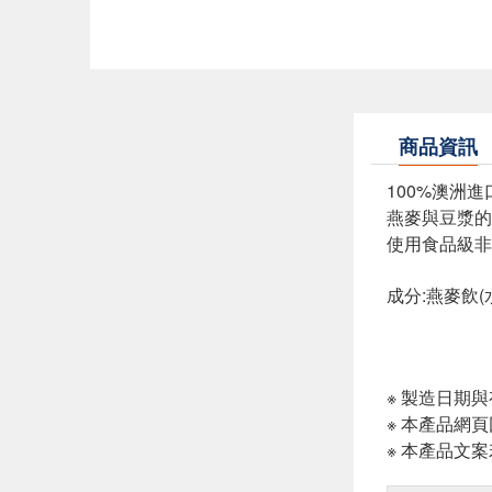
商品資訊
100%澳洲
燕麥與豆漿的
使用食品級非
成分:燕麥飲
※ 製造日期
※ 本產品網
※ 本產品文