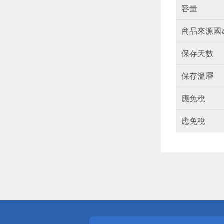
容量
商品來源國
保存天數
保存溫層
應免稅
應免稅
偏遠地區配
詐騙網頁！
得獎公告