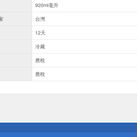
920ml毫升
家
台灣
12天
冷藏
應稅
應稅
送
請小心！