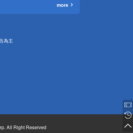
more
公告為主
rp. All Right Reserved