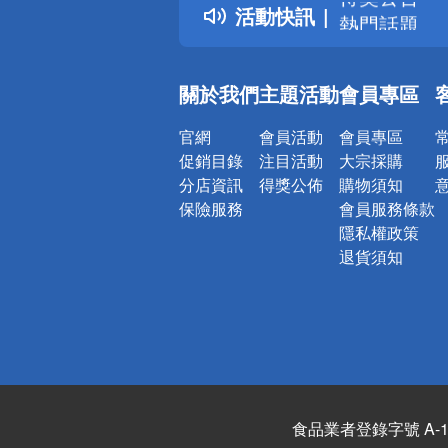
活動快訊
熱門話題
銀行優惠
偏遠地區配
關於我們
主題活動
會員專區
詐騙網頁！
官網
會員活動
會員專區
促銷目錄
注目活動
大宗採購
分店資訊
得獎公佈
購物須知
保險服務
會員服務條款
隱私權政策
退貨須知
食品業者登錄字號 A-122