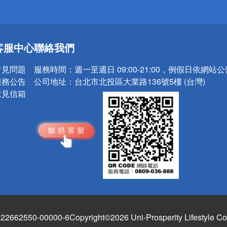
送
客服中心
聯絡我們
請小心！
常見問題
服務時間：
週一至週日 09:00-21:00，例假日依網站
服務公告
公司地址：
台北市北投區大業路136號5樓 (台灣)
意見信箱
662550-00000-6
Copyright©2026 Uni-Prosperity Lifestyle Co