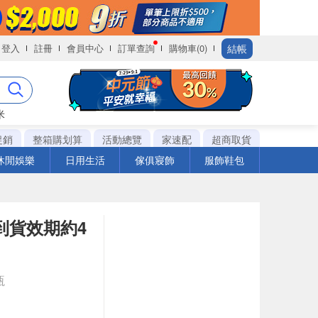
結帳
登入
註冊
會員中心
訂單查詢
購物車(0)
米
促銷
整箱購划算
活動總覽
家速配
超商取貨
休閒娛樂
日用生活
傢俱寢飾
服飾鞋包
際到貨效期約4
瓶