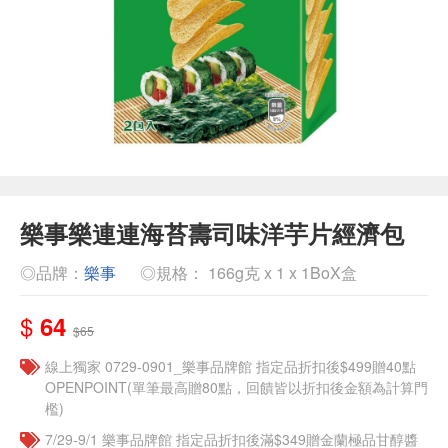
樂事樂連連海苔壽司味洋芋片經濟包
◎品牌：
樂事
◎規格： 166g克 x 1 x 1BoX盒
$
64
$65
線上獨家 0729-0901_樂事品牌館 指定品折扣後$499贈40點
OPENPOINT(單筆最高贈80點，回饋皆以折扣後金額為計算門
檻)
7/29-9/1 樂事品牌館 指定品折扣後滿$349贈金蘭極品甘醇醬