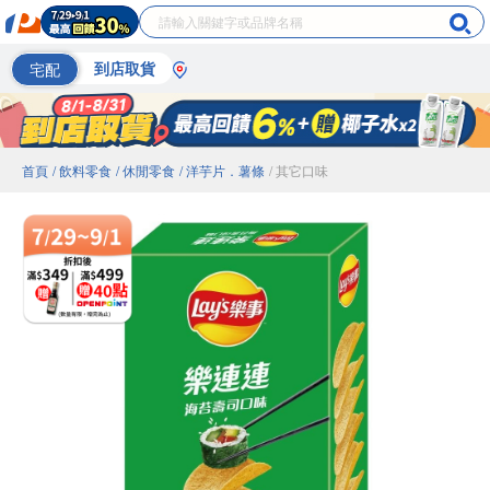
宅配
到店取貨
首頁
/ 飲料零食
/ 休閒零食
/ 洋芋片．薯條
/ 其它口味