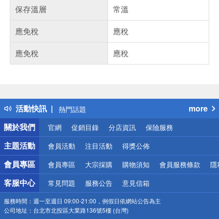
保存溫層
常溫
應免稅
應稅
應免稅
應稅
偏遠地區配送
詐騙網頁！請小心！
得獎公告
活動快訊
more
熱門話題
銀行優惠
關於我們
官網
促銷目錄
分店資訊
保險服務
偏遠地區配送
詐騙網頁！請小心！
主題活動
會員活動
注目活動
得獎公佈
會員專區
會員專區
大宗採購
購物須知
會員服務條款
隱
客服中心
常見問題
服務公告
意見信箱
服務時間：
週一至週日 09:00-21:00，例假日依網站公告為主
公司地址：
台北市北投區大業路136號5樓 (台灣)