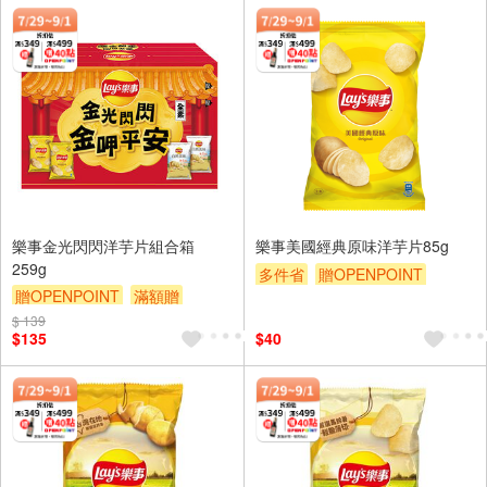
樂事金光閃閃洋芋片組合箱
樂事美國經典原味洋芋片85g
259g
多件省
贈OPENPOINT
贈OPENPOINT
滿額贈
滿額贈
滿額9折
贈$200
滿額9折
贈$200
$ 139
$135
$40