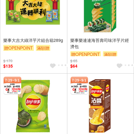
樂事大吉大綠洋芋片組合箱289g
樂事樂連連海苔壽司味洋芋片經
濟包
贈OPENPOINT
滿額贈
贈OPENPOINT
滿額贈
滿額9折
贈$200
$ 170
$ 65
滿額9折
贈$200
$135
$64