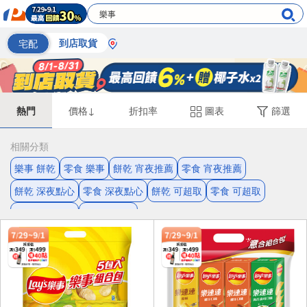
宅配
到店取貨
熱門
價格↓
折扣率
圖表
篩選
相關分類
樂事 餅乾
零食 樂事
餅乾 宵夜推薦
零食 宵夜推薦
餅乾 深夜點心
零食 深夜點心
餅乾 可超取
零食 可超取
深夜點心 樂事
樂事 洋芋片