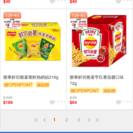
$40
$40
樂事鮮切脆薯嘗鮮熱銷組216g
樂事鮮切脆薯亨氏番茄醬口味
72g
贈OPENPOINT
滿額贈
贈OPENPOINT
滿額贈
滿額9折
贈$200
滿額9折
贈$200
$ 240
$ 65
$189
$64
偏遠地區配送
1
2
3
詐騙網頁！請小心！
得獎公告