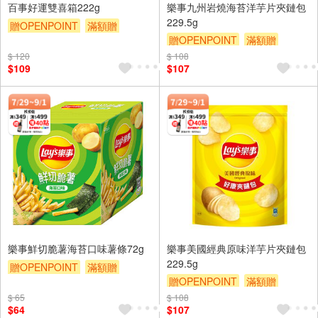
百事好運雙喜箱222g
樂事九州岩燒海苔洋芋片夾鏈包
229.5g
贈OPENPOINT
滿額贈
贈OPENPOINT
滿額贈
滿額9折
贈$200
滿額9折
贈$200
$ 120
$ 108
$109
$107
樂事鮮切脆薯海苔口味薯條72g
樂事美國經典原味洋芋片夾鏈包
229.5g
贈OPENPOINT
滿額贈
贈OPENPOINT
滿額贈
滿額9折
贈$200
滿額9折
贈$200
$ 65
$ 108
$64
$107