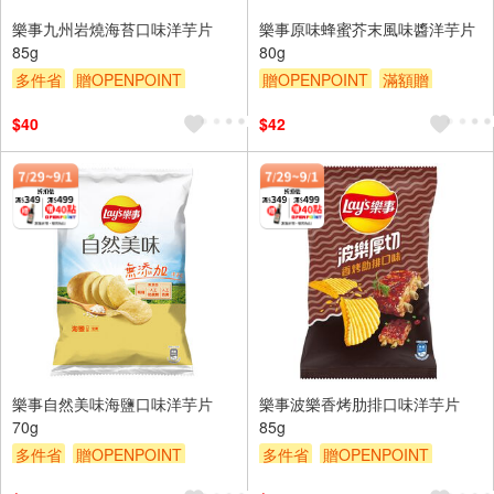
樂事九州岩燒海苔口味洋芋片
樂事原味蜂蜜芥末風味醬洋芋片
85g
80g
多件省
贈OPENPOINT
贈OPENPOINT
滿額贈
滿額贈
滿額9折
贈$200
滿額9折
贈$200
$40
$42
樂事自然美味海鹽口味洋芋片
樂事波樂香烤肋排口味洋芋片
70g
85g
多件省
贈OPENPOINT
多件省
贈OPENPOINT
滿額贈
滿額9折
贈$200
滿額贈
滿額9折
贈$200