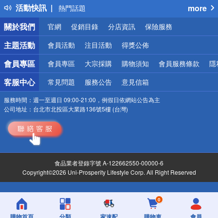
活動快訊
more
熱門話題
銀行優惠
關於我們
官網
促銷目錄
分店資訊
保險服務
偏遠地區配送
詐騙網頁！請小心！
主題活動
會員活動
注目活動
得獎公佈
會員專區
會員專區
大宗採購
購物須知
會員服務條款
隱
客服中心
常見問題
服務公告
意見信箱
服務時間：
週一至週日 09:00-21:00，例假日依網站公告為主
公司地址：
台北市北投區大業路136號5樓 (台灣)
食品業者登錄字號 A-122662550-00000-6
Copyright©2026 Uni-Prosperity Lifestyle Corp. All Right Reserved
0
購物首頁
分類
家速配
購物車
會員