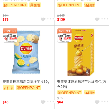
贈OPENPOINT
滿額贈
贈OPENPOINT
滿額贈
滿額9折
贈$200
滿額9折
贈$200
$ 94
$ 145
$79
$139
樂事青檸享清新口味洋芋片85g
樂事樂連連原味洋芋片經濟包(內
含2包)
多件省
贈OPENPOINT
贈OPENPOINT
滿額贈
滿額贈
滿額9折
贈$200
$ 65
滿額9折
贈$200
$40
$64