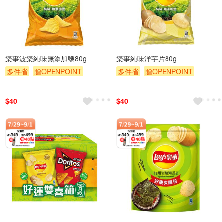
樂事波樂純味無添加鹽80g
樂事純味洋芋片80g
多件省
贈OPENPOINT
多件省
贈OPENPOINT
滿額贈
滿額9折
贈$200
滿額贈
滿額9折
贈$200
$40
$40