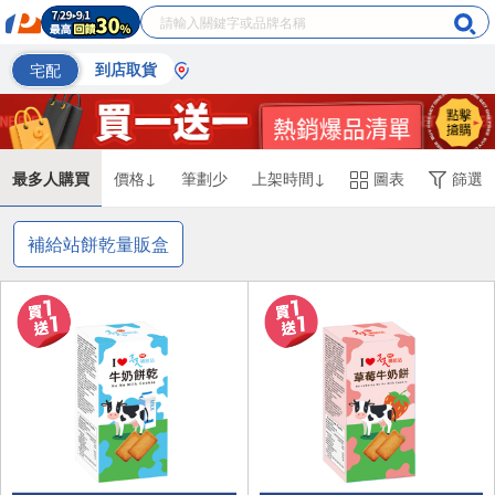
宅配
到店取貨
最多人購買
價格↓
筆劃少
上架時間↓
圖表
篩選
補給站餅乾量販盒