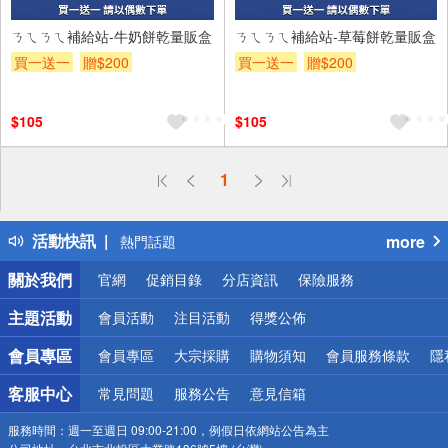
ㄋㄟㄋㄟ補給站-牛奶餅乾量販盒
ㄋㄟㄋㄟ補給站-草莓餅乾量販盒
買一送一
贈$200
買一送一
贈$200
$105
$105
偏遠地區配送
1
詐騙網頁！請小心！
得獎公告
活動快訊
more
熱門話題
銀行優惠
關於我們
官網
促銷目錄
分店資訊
保險服務
偏遠地區配送
詐騙網頁！請小心！
主題活動
會員活動
注目活動
得獎公佈
會員專區
會員專區
大宗採購
購物須知
會員服務條款
隱
客服中心
常見問題
服務公告
意見信箱
服務時間：
週一至週日 09:00-21:00，例假日依網站公告為主