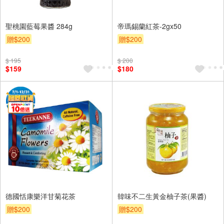
聖桃園藍莓果醬 284g
帝瑪錫蘭紅茶-2gx50
贈$200
贈$200
$ 195
$ 200
$159
$180
德國恬康樂洋甘菊花茶
韓味不二生黃金柚子茶(果醬)
贈$200
贈$200