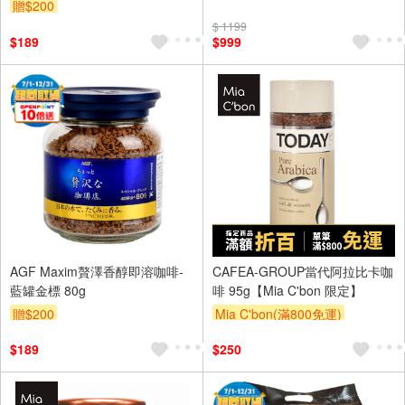
贈$200
$ 1199
$189
$999
AGF Maxim贅澤香醇即溶咖啡-
CAFEA-GROUP當代阿拉比卡咖
藍罐金標 80g
啡 95g【Mia C'bon 限定】
贈$200
Mia C'bon(滿800免運)
滿額折
$189
$250