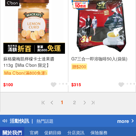
蘇格蘭梅凱檸檬卡士達果醬
G7三合一即溶咖啡50入(袋裝)
113g【Mia C'bon 限定】
贈$200
Mia C'bon(滿800免運)
滿額折
$100
$315
偏遠地區配送
1
2
詐騙網頁！請小心！
得獎公告
活動快訊
more
熱門話題
銀行優惠
關於我們
官網
促銷目錄
分店資訊
保險服務
偏遠地區配送