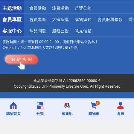
詐騙網頁！請小心！
主題活動
會員活動
注目活動
得獎公佈
會員專區
會員專區
大宗採購
購物須知
會員服務條款
隱
客服中心
常見問題
服務公告
意見信箱
服務時間：
週一至週日 09:00-21:00，例假日依網站公告為主
公司地址：
台北市北投區大業路136號5樓 (台灣)
食品業者登錄字號 A-122662550-00000-6
Copyright©2026 Uni-Prosperity Lifestyle Corp. All Right Reserved
0
購物首頁
分類
家速配
購物車
會員