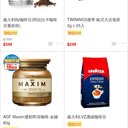
義大利illy咖啡豆(阿拉比卡咖啡
TWININGS唐寧 歐式大吉嶺茶
豆重烘焙)
2g x 25入
贈$200
贈$200
$ 388
$349
$249
AGF Maxim濃郁即溶咖啡-金罐
義大利LVZ濃縮咖啡豆
80g
贈$200