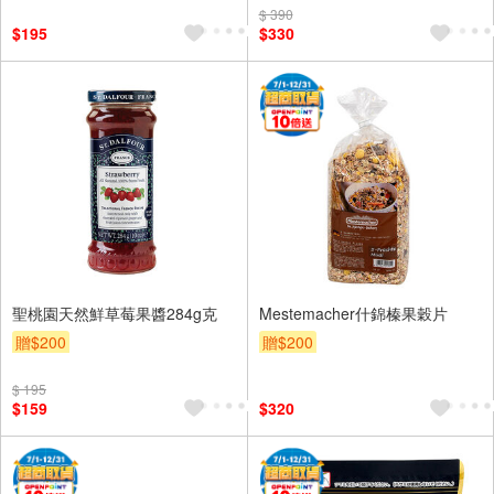
$ 390
$195
$330
聖桃園天然鮮草莓果醬284g克
Mestemacher什錦榛果穀片
贈$200
贈$200
$ 195
$159
$320