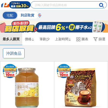
宅配
到店取貨
最多人購買
價格↓
筆劃少
上架時間↓
圖表
篩選
沖調食品