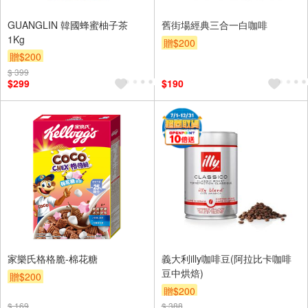
GUANGLIN 韓國蜂蜜柚子茶
舊街場經典三合一白咖啡
1Kg
贈$200
贈$200
$ 399
$299
$190
家樂氏格格脆-棉花糖
義大利illy咖啡豆(阿拉比卡咖啡
豆中烘焙)
贈$200
贈$200
$ 169
$ 388