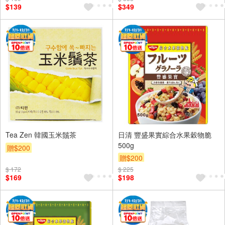
$139
$349
Tea Zen 韓國玉米鬚茶
日清 豐盛果實綜合水果穀物脆
500g
贈$200
贈$200
$ 172
$ 225
$169
$198