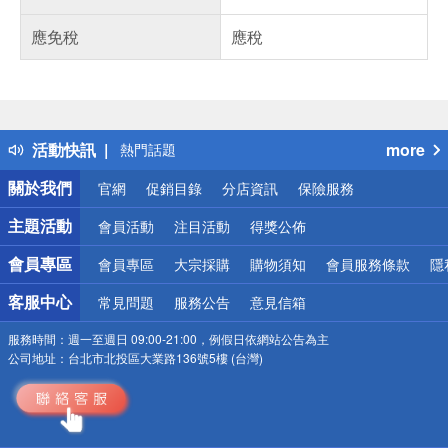
應免稅
應稅
偏遠地區配送
詐騙網頁！請小心！
得獎公告
活動快訊
more
熱門話題
銀行優惠
關於我們
官網
促銷目錄
分店資訊
保險服務
偏遠地區配送
詐騙網頁！請小心！
主題活動
會員活動
注目活動
得獎公佈
會員專區
會員專區
大宗採購
購物須知
會員服務條款
隱
客服中心
常見問題
服務公告
意見信箱
服務時間：
週一至週日 09:00-21:00，例假日依網站公告為主
公司地址：
台北市北投區大業路136號5樓 (台灣)