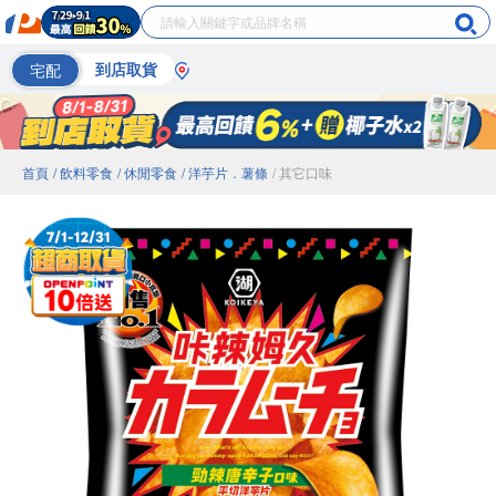
宅配
到店取貨
首頁
/ 飲料零食
/ 休閒零食
/ 洋芋片．薯條
/ 其它口味