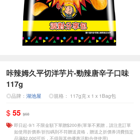
咔辣姆久平切洋芋片-勁辣唐辛子口味
117g
◎品牌：
湖池屋
◎規格： 117g克 x 1 x 1Bag包
$
55
$68
即日起-9/1 不限金額下單贈$200券(單筆不累贈，請注意訂單
如使用折價券/折扣碼則不符贈送資格，贈送之折價券消費指定
品滿$2,000可折，不得與其他優惠活動合併使用)