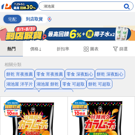
宅配
到店取貨
熱門
價格↓
折扣率
圖表
篩選
相關分類
餅乾 宵夜推薦
零食 宵夜推薦
零食 深夜點心
餅乾 深夜點心
湖池屋 洋芋片
湖池屋 餅乾
零食 可超取
餅乾 可超取
洋芋片 深夜點心
洋芋片 宵夜推薦