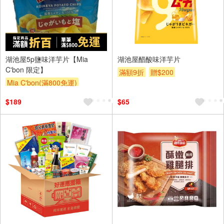
湖池屋5p鹽味洋芋片【Mia
湖池屋醋酸味洋芋片
C'bon 限定】
滿額9折
贈$200
Mia C'bon(滿800免運)
滿額折
$189
$65