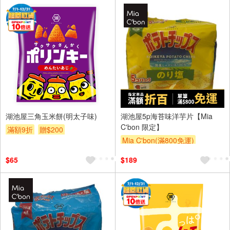
湖池屋三角玉米餅(明太子味)
湖池屋5p海苔味洋芋片【Mia
C'bon 限定】
滿額9折
贈$200
Mia C'bon(滿800免運)
滿額折
$65
$189