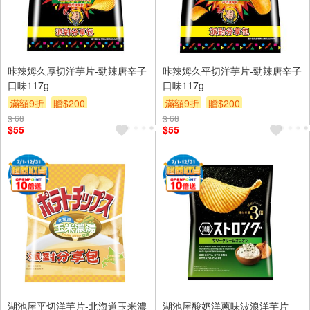
咔辣姆久厚切洋芋片-勁辣唐辛子
咔辣姆久平切洋芋片-勁辣唐辛子
口味117g
口味117g
滿額9折
贈$200
滿額9折
贈$200
$ 68
$ 68
$55
$55
湖池屋平切洋芋片-北海道玉米濃
湖池屋酸奶洋蔥味波浪洋芋片