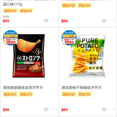
湯口味117g
滿額9折
贈$200
滿額9折
贈$200
$ 68
$55
$69
湖池屋披薩味波浪洋芋片
湖池屋柚子辣椒味洋芋片
滿額9折
贈$200
滿額9折
贈$200
$69
$65