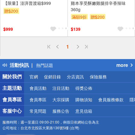
【限量】澎湃普渡箱$999
雞本享受酥嫩雞腿排辛香辣味
360g
贈$200
滿額9折
贈$200
$999
$139
偏遠地區配送
1
詐騙網頁！請小心！
得獎公告
活動快訊
more
熱門話題
銀行優惠
關於我們
官網
促銷目錄
分店資訊
保險服務
偏遠地區配送
詐騙網頁！請小心！
主題活動
會員活動
注目活動
得獎公佈
會員專區
會員專區
大宗採購
購物須知
會員服務條款
隱
客服中心
常見問題
服務公告
意見信箱
服務時間：
週一至週日 09:00-21:00，例假日依網站公告為主
公司地址：
台北市北投區大業路136號5樓 (台灣)