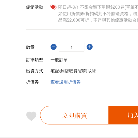
促銷活動
即日起-9/1 不限金額下單贈$200券(單
如使用折價券/折扣碼則不符贈送資格，
品滿$2,000可折，不得與其他優惠活動合
數量
訂單類型
一般訂單
出貨方式
宅配/到店取貨/超商取貨
折價券
查看適用折價券
立即購買
加