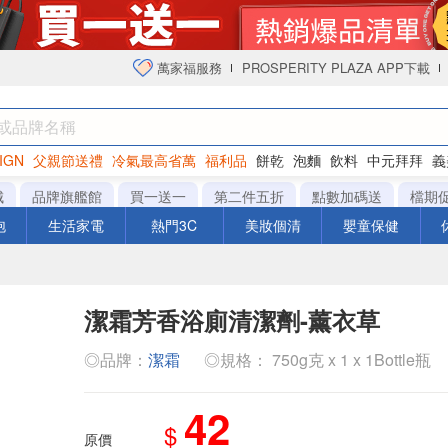
萬家福服務
PROSPERITY PLAZA APP下載
IGN
父親節送禮
冷氣最高省萬
福利品
餅乾
泡麵
飲料
中元拜拜
義
衛生紙
城
品牌旗艦館
買一送一
第二件五折
點數加碼送
檔期
泡
生活家電
熱門3C
美妝個清
嬰童保健
潔霜芳香浴廁清潔劑-薰衣草
◎品牌：
潔霜
◎規格： 750g克 x 1 x 1Bottle瓶
42
$
原價