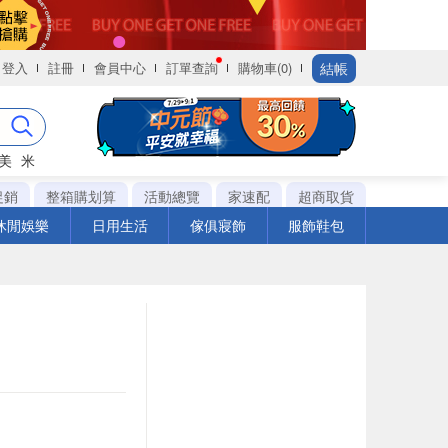
結帳
登入
註冊
會員中心
訂單查詢
購物車(0)
美
米
促銷
整箱購划算
活動總覽
家速配
超商取貨
休閒娛樂
日用生活
傢俱寢飾
服飾鞋包