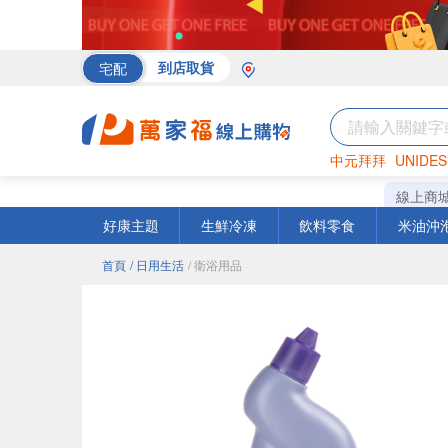
宅配
到店取貨
中元拜拜
UNIDES
海苔
巧克力
罐頭
線上商
好康主題
生鮮冷凍
飲料零食
米油沖
首頁
/ 日用生活
/ 衛浴用品