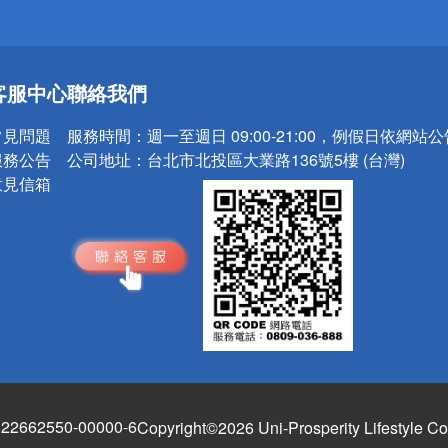
送
客服中心
聯絡我們
請小心！
常見問題
服務時間：
週一至週日 09:00-21:00，例假日依網站
服務公告
公司地址：
台北市北投區大業路136號5樓 (台灣)
意見信箱
662550-00000-6
Copyright©2026 Uni-Prosperity Lifestyle Co