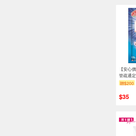
【安心價
管疏通定量
贈$200
$35