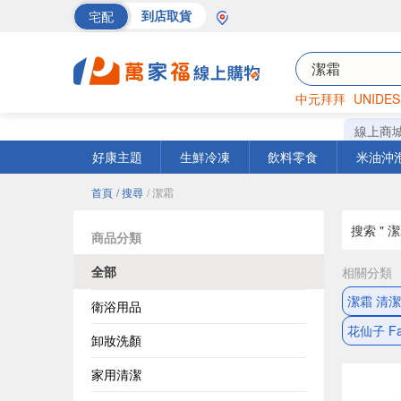
宅配
到店取貨
中元拜拜
UNIDES
海苔
巧克力
罐頭
線上商
好康主題
生鮮冷凍
飲料零食
米油沖
首頁
/ 搜尋
/ 潔霜
搜索 " 潔
商品分類
全部
相關分類
潔霜 清
衛浴用品
花仙子 Fa
卸妝洗顏
家用清潔