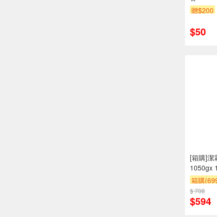
贈$200
$50
[箱購]
1050gx 
箱購(6
$ 708
贈$200
$594