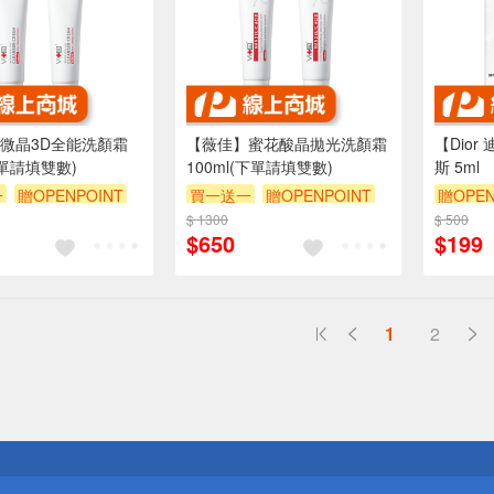
微晶3D全能洗顏霜
【薇佳】蜜花酸晶拋光洗顏霜
【Dio
下單請填雙數)
100ml(下單請填雙數)
斯 5ml
一
贈OPENPOINT
買一送一
贈OPENPOINT
贈OPEN
$ 1300
$ 500
訂單滿 
$650
$199
（運費不
1
2
送
請小心！