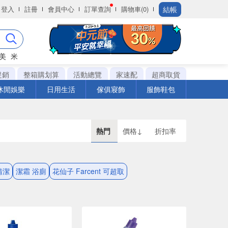
結帳
登入
註冊
會員中心
訂單查詢
購物車(0)
美
米
促銷
整箱購划算
活動總覽
家速配
超商取貨
休閒娛樂
日用生活
傢俱寢飾
服飾鞋包
熱門
價格↓
折扣率
清潔
潔霜 浴廁
花仙子 Farcent 可超取