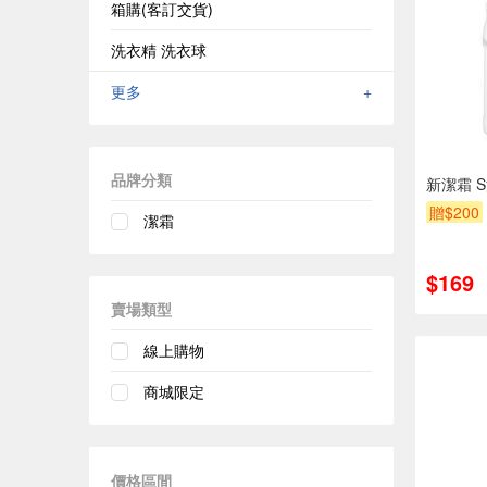
箱購(客訂交貨)
洗衣精 洗衣球
更多
+
品牌分類
新潔霜 
贈$200
潔霜
$169
賣場類型
線上購物
商城限定
價格區間