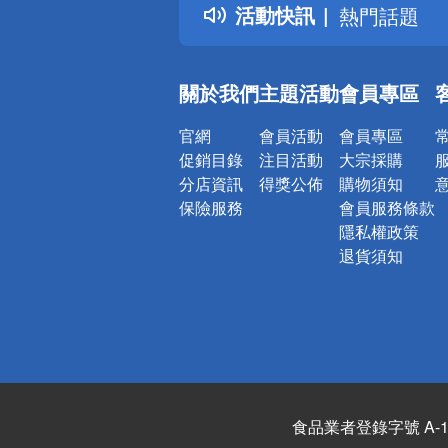
活動快訊
熱門話題
銀行優惠
偏遠地區配
關於我們
主題活動
會員專區
詐騙網頁！
官網
會員活動
會員專區
促銷目錄
注目活動
大宗採購
分店資訊
得獎公佈
購物須知
保險服務
會員服務條款
隱私權政策
退貨須知
食品業者登錄字號 A-122