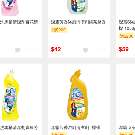
洗馬桶清潔劑百花清
潔霜芳香浴廁清潔劑綠茶馨香
潔霜S浴
檬-1050
贈$200
贈$200
$42
$59
洗馬桶清潔劑青檸芳
潔霜芳香浴廁清潔劑--檸檬
潔霜-S