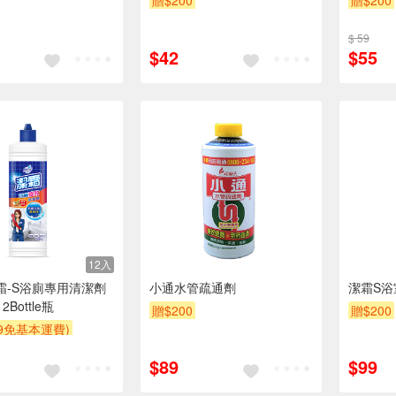
贈$200
贈$200
$ 59
$42
$55
12入
潔霜-S浴廁專用清潔劑
小通水管疏通劑
潔霜S浴
12Bottle瓶
贈$200
贈$200
99免基本運費)
$89
$99