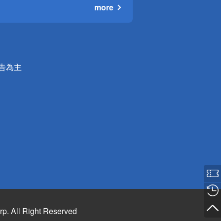
more
公告為主
rp. All Right Reserved