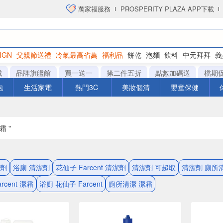
萬家福服務
PROSPERITY PLAZA APP下載
IGN
父親節送禮
冷氣最高省萬
福利品
餅乾
泡麵
飲料
中元拜拜
義
衛生紙
城
品牌旗艦館
買一送一
第二件五折
點數加碼送
檔期
泡
生活家電
熱門3C
美妝個清
嬰童保健
霜 "
潔劑
浴廁 清潔劑
花仙子 Farcent 清潔劑
清潔劑 可超取
清潔劑 廁所
rcent 潔霜
浴廁 花仙子 Farcent
廁所清潔 潔霜