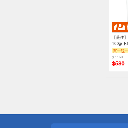
【薇佳】
100g(
買一送
$ 1160
$580
偏遠地區配
詐騙網頁！
得獎公告