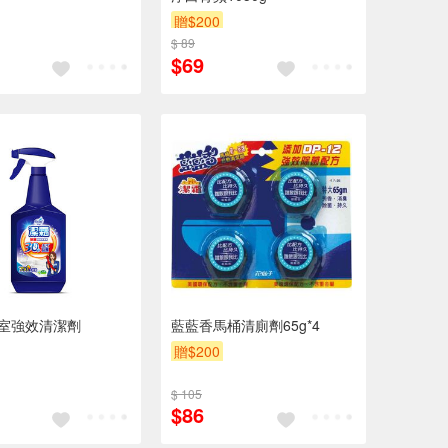
贈$200
$ 89
$69
室強效清潔劑
藍藍香馬桶清廁劑65g*4
贈$200
$ 105
$86