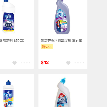
廁清潔劑-650CC
潔霜芳香浴廁清潔劑-薰衣草
贈$200
$42