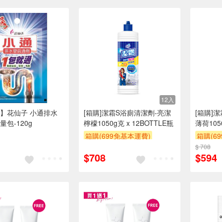
12入
】花仙子 小通排水
[箱購]潔霜S浴廁清潔劑-亮潔
[箱購]
包-120g
檸檬1050g克 x 12BOTTLE瓶
薄荷1050
箱購(699免基本運費)
箱購(6
贈$200
$ 708
贈$200
$708
$594