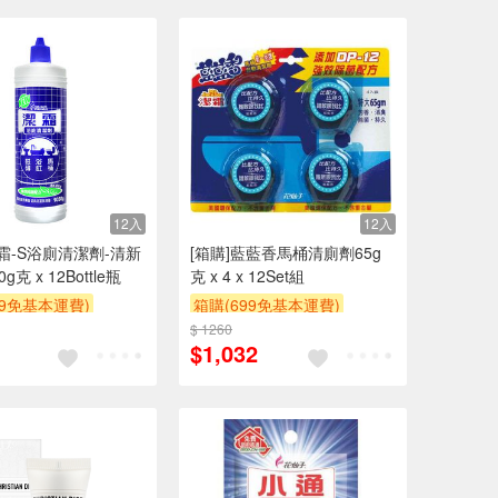
12入
12入
潔霜-S浴廁清潔劑-清新
[箱購]藍藍香馬桶清廁劑65g
g克 x 12Bottle瓶
克 x 4 x 12Set組
99免基本運費)
箱購(699免基本運費)
$ 1260
贈$200
$1,032