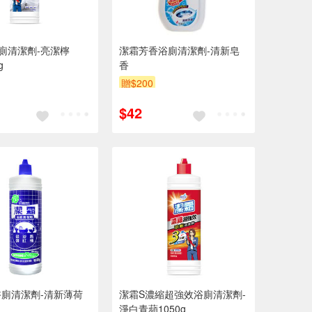
廁清潔劑-亮潔檸
潔霜芳香浴廁清潔劑-清新皂
g
香
贈$200
$42
浴廁清潔劑-清新薄荷
潔霜S濃縮超強效浴廁清潔劑-
淨白青蘋1050g