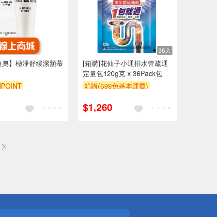
36入
r 迪奧】極淨舒緩潔顏慕
[箱購]花仙子小通排水管疏通
定量包120g克 x 36Pack包
POINT
箱購(699免基本運費)
2000 元折抵 100元
贈$200
$1,260
算在 2000 元的範
圍內）