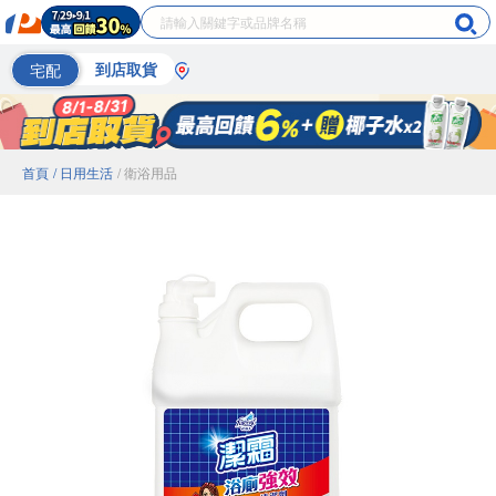
宅配
到店取貨
首頁
/ 日用生活
/ 衛浴用品