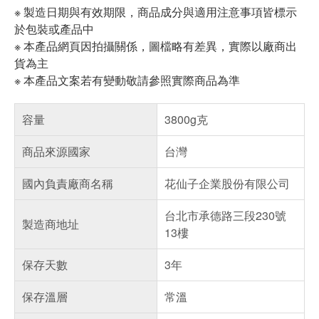
※ 製造日期與有效期限，商品成分與適用注意事項皆標示
於包裝或產品中
※ 本產品網頁因拍攝關係，圖檔略有差異，實際以廠商出
貨為主
※ 本產品文案若有變動敬請參照實際商品為準
容量
3800g克
商品來源國家
台灣
國內負責廠商名稱
花仙子企業股份有限公司
台北市承德路三段230號
製造商地址
13樓
保存天數
3年
保存溫層
常溫