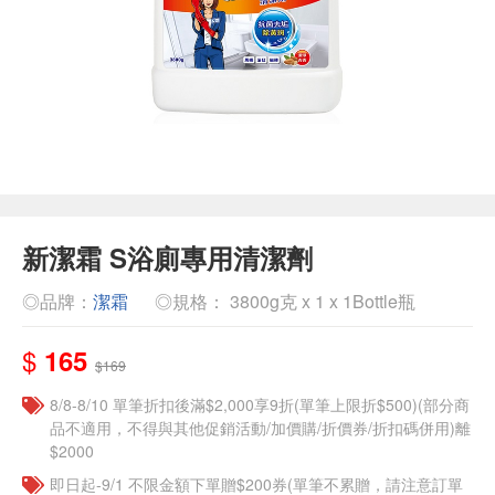
新潔霜 S浴廁專用清潔劑
◎品牌：
潔霜
◎規格： 3800g克 x 1 x 1Bottle瓶
$
165
$169
8/8-8/10 單筆折扣後滿$2,000享9折(單筆上限折$500)(部分商
品不適用，不得與其他促銷活動/加價購/折價券/折扣碼併用)離
$2000
即日起-9/1 不限金額下單贈$200券(單筆不累贈，請注意訂單