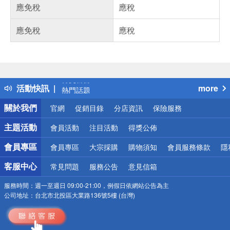
應免稅
應稅
應免稅
應稅
偏遠地區配送
詐騙網頁！請小心！
得獎公告
活動快訊
more
熱門話題
銀行優惠
關於我們
官網
促銷目錄
分店資訊
保險服務
偏遠地區配送
詐騙網頁！請小心！
主題活動
會員活動
注目活動
得獎公佈
會員專區
會員專區
大宗採購
購物須知
會員服務條款
隱
客服中心
常見問題
服務公告
意見信箱
服務時間：
週一至週日 09:00-21:00，例假日依網站公告為主
公司地址：
台北市北投區大業路136號5樓 (台灣)