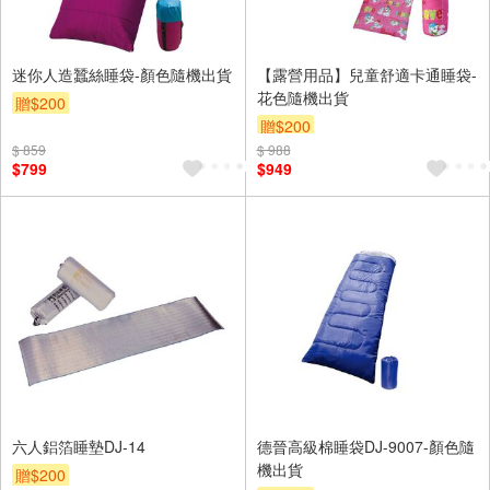
迷你人造蠶絲睡袋-顏色隨機出貨
【露營用品】兒童舒適卡通睡袋-
花色隨機出貨
贈$200
贈$200
$ 859
$ 988
$799
$949
六人鋁箔睡墊DJ-14
德晉高級棉睡袋DJ-9007-顏色隨
機出貨
贈$200