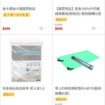
迪卡儂迪卡儂露營枕頭
【露營用品】彩色100%中空纖
維棉睡袋(附枕頭)-顏色隨機出貨
迪卡儂(1200免運)
贈$200
$ 699
$499
$666
安多精品免洗床單-單人床1入
單人EVA加厚軟墊DJ-6010(顏色
隨機出貨)
贈$200
贈$200
$ 250