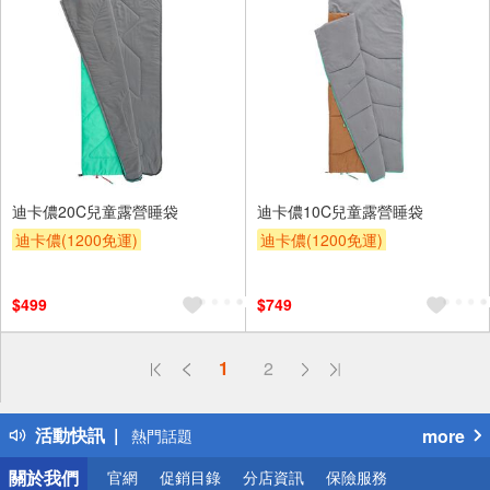
迪卡儂20C兒童露營睡袋
迪卡儂10C兒童露營睡袋
迪卡儂(1200免運)
迪卡儂(1200免運)
$499
$749
偏遠地區配送
1
2
詐騙網頁！請小心！
得獎公告
活動快訊
more
熱門話題
銀行優惠
關於我們
官網
促銷目錄
分店資訊
保險服務
偏遠地區配送