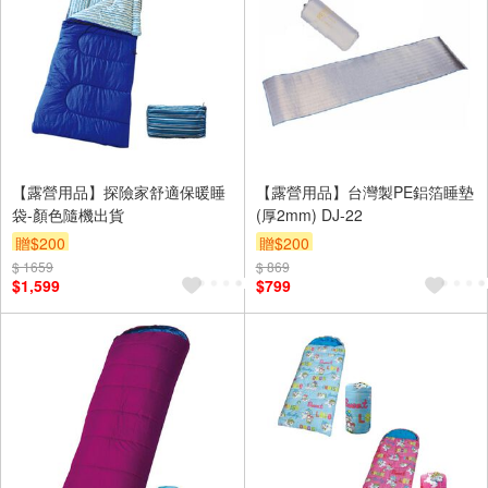
【露營用品】探險家舒適保暖睡
【露營用品】台灣製PE鋁箔睡墊
袋-顏色隨機出貨
(厚2mm) DJ-22
贈$200
贈$200
$ 1659
$ 869
$1,599
$799