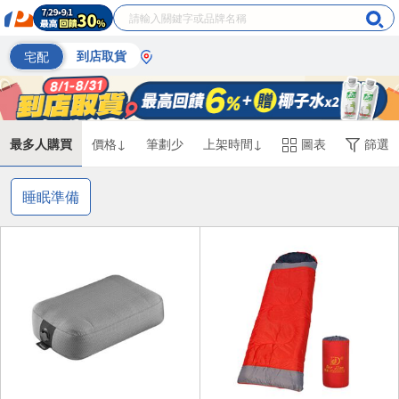
宅配
到店取貨
最多人購買
價格↓
筆劃少
上架時間↓
圖表
篩選
睡眠準備