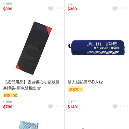
$ 959
$ 499
$899
$369
【露營用品】露遊暖心法蘭絨禦
雙人錫箔睡墊DJ-12
寒睡袋-顏色隨機出貨
贈$200
贈$200
$ 990
$ 179
$799
$149