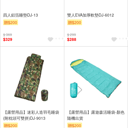
四人鋁箔睡墊DJ-13
雙人EVA加厚軟墊DJ-6012
贈$200
贈$200
$ 369
$ 299
$329
$288
【露營用品】迷彩人造羽毛睡袋
【露營用品】露遊森活睡袋-顏色
(附枕頭可雙拼)DJ-9013
隨機出貨
贈$200
贈$200