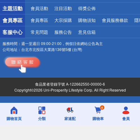
詐騙網頁！請小心！
主題活動
會員活動
注目活動
得獎公佈
會員專區
會員專區
大宗採購
購物須知
會員服務條款
隱
客服中心
常見問題
服務公告
意見信箱
服務時間：
週一至週日 09:00-21:00，例假日依網站公告為主
公司地址：
台北市北投區大業路136號5樓 (台灣)
食品業者登錄字號 A-122662550-00000-6
Copyright©2026 Uni-Prosperity Lifestyle Corp. All Right Reserved
0
購物首頁
分類
家速配
購物車
會員