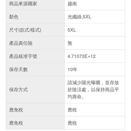
商品來源國家
越南
顏色
光纖綠,5XL
尺寸(款式/樣式)
5XL
產品責任險
無
產品核准字號
4.71073E+12
保存天數
10年
請減少陽光曝曬，並存放
保存方式
於陰涼處，以保持商品平
均壽命。
應免稅
應稅
應免稅
應稅