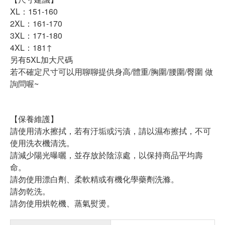
XL：151-160
2XL：161-170
3XL：171-180
4XL：181↑
另有5XL加大尺碼
若不確定尺寸可以用聊聊提供身高/體重/胸圍/腰圍/臀圍 做
詢問喔~
【保養維護】
請使用清水擦拭，若有汙垢或污漬，請以濕布擦拭，不可
使用洗衣機清洗。
請減少陽光曝曬，並存放於陰涼處，以保持商品平均壽
命。
請勿使用漂白劑、柔軟精或有機化學藥劑洗滌。
請勿乾洗。
請勿使用烘乾機、蒸氣熨燙。