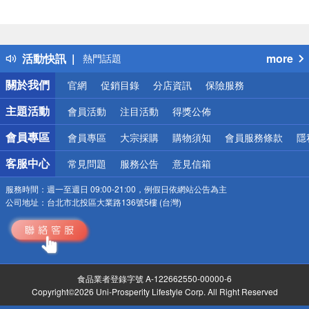
偏遠地區配送
詐騙網頁！請小心！
得獎公告
活動快訊
more
熱門話題
銀行優惠
關於我們
官網
促銷目錄
分店資訊
保險服務
偏遠地區配送
詐騙網頁！請小心！
主題活動
會員活動
注目活動
得獎公佈
會員專區
會員專區
大宗採購
購物須知
會員服務條款
隱
客服中心
常見問題
服務公告
意見信箱
服務時間：
週一至週日 09:00-21:00，例假日依網站公告為主
公司地址：
台北市北投區大業路136號5樓 (台灣)
食品業者登錄字號 A-122662550-00000-6
Copyright©2026 Uni-Prosperity Lifestyle Corp. All Right Reserved