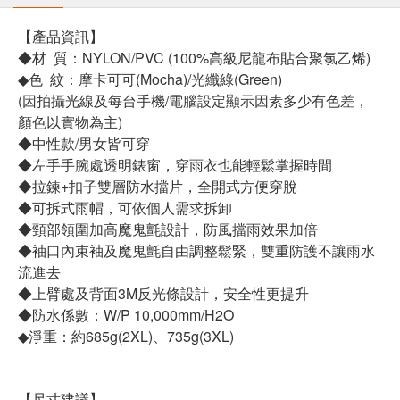
【產品資訊】
◆材 質：NYLON/PVC (100%高級尼龍布貼合聚氯乙烯)
◆色 紋：摩卡可可(Mocha)/光纖綠(Green)
(因拍攝光線及每台手機/電腦設定顯示因素多少有色差，
顏色以實物為主)
◆中性款/男女皆可穿
◆左手手腕處透明錶窗，穿雨衣也能輕鬆掌握時間
◆拉鍊+扣子雙層防水擋片，全開式方便穿脫
◆可拆式雨帽，可依個人需求拆卸
◆頸部領圍加高魔鬼氈設計，防風擋雨效果加倍
◆袖口內束袖及魔鬼氈自由調整鬆緊，雙重防護不讓雨水
流進去
◆上臂處及背面3M反光條設計，安全性更提升
◆防水係數：W/P 10,000mm/H2O
◆淨重：約685g(2XL)、735g(3XL)
【尺寸建議】