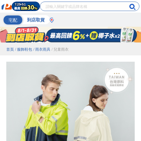
宅配
到店取貨
首頁
/ 服飾鞋包
/ 雨衣雨具
/ 兒童雨衣