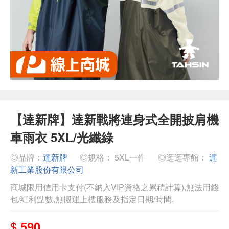
【達新牌】達新戰將連身式全開披肩機
車雨衣 5XL/光纖綠
◎品牌：
達新牌
◎規格： 5XL一件
◎逛逛專館：
達
新工業股份有限公司
商城限用信用卡支付(不納入VIP資格之累積計算),無法用錢
包/紅利點數,無搬運上樓服務及指定日期/時間.
$
590