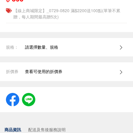
【線上商城限定】_0729-0820 滿$2200送100點(單筆不累
贈，每人期間最高贈5次)
規格：
請選擇數量、規格
折價券
查看可使用的折價券
商品資訊
配送及售後服務說明