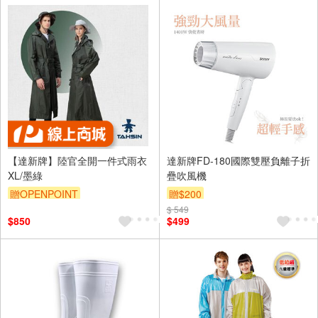
【達新牌】陸官全開一件式雨衣
達新牌FD-180國際雙壓負離子折
XL/墨綠
疊吹風機
贈OPENPOINT
贈$200
$ 549
$850
$499