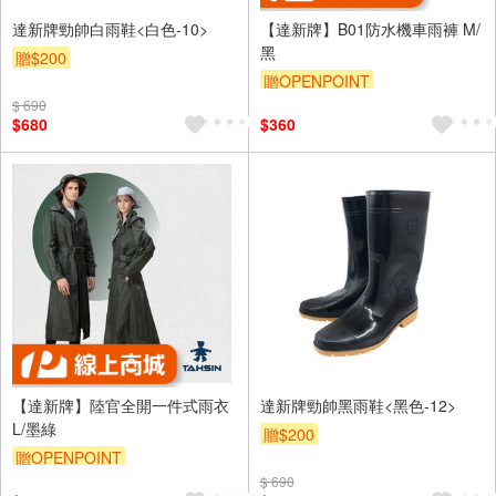
達新牌勁帥白雨鞋<白色-10>
【達新牌】B01防水機車雨褲 M/
黑
贈$200
贈OPENPOINT
$ 690
$680
$360
【達新牌】陸官全開一件式雨衣
達新牌勁帥黑雨鞋<黑色-12>
L/墨綠
贈$200
贈OPENPOINT
$ 690