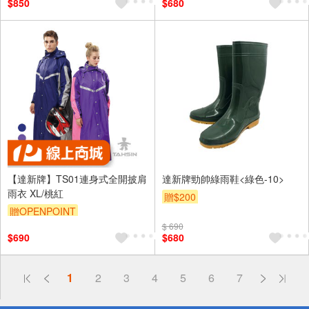
$850
$680
【達新牌】TS01連身式全開披肩
達新牌勁帥綠雨鞋<綠色-10>
雨衣 XL/桃紅
贈$200
贈OPENPOINT
$ 690
$690
$680
偏遠地區配送
1
2
3
4
5
6
7
詐騙網頁！請小心！
得獎公告