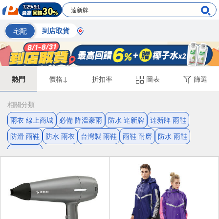
宅配
到店取貨
熱門
價格↓
折扣率
圖表
篩選
相關分類
雨衣 線上商城
必備 降溫豪雨
防水 達新牌
達新牌 雨鞋
防滑 雨鞋
防水 雨衣
台灣製 雨鞋
雨鞋 耐磨
防水 雨鞋
防水 防滑