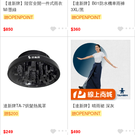
【達新牌】陸官全開一件式雨衣
【達新牌】B01防水機車雨褲
M/墨綠
3XL/黑
贈OPENPOINT
贈OPENPOINT
$850
$360
達新牌TA-7烘髮熱風罩
【達新牌】晴雨裙 深灰
贈$200
贈OPENPOINT
$249
$490