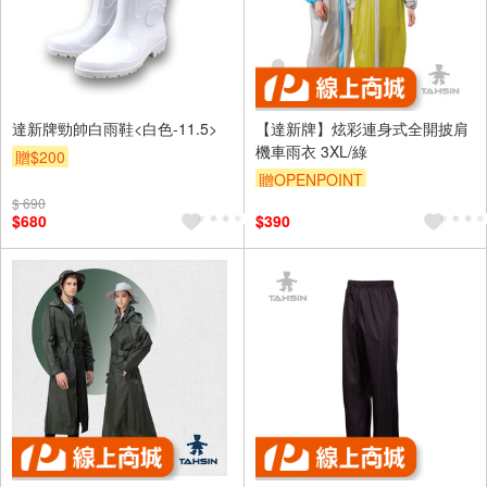
達新牌勁帥白雨鞋<白色-11.5>
【達新牌】炫彩連身式全開披肩
機車雨衣 3XL/綠
贈$200
贈OPENPOINT
$ 690
$680
$390