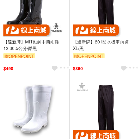
【達新牌】MIT勁帥中筒雨鞋
【達新牌】B01防水機車雨褲
12:30.5公分/酷黑
XL/黑
贈OPENPOINT
贈OPENPOINT
$490
$360