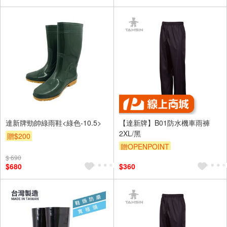
達新牌勁帥綠雨鞋<綠色-10.5>
【達新牌】B01防水機車雨褲
2XL/黑
贈$200
贈OPENPOINT
$ 690
$680
$360