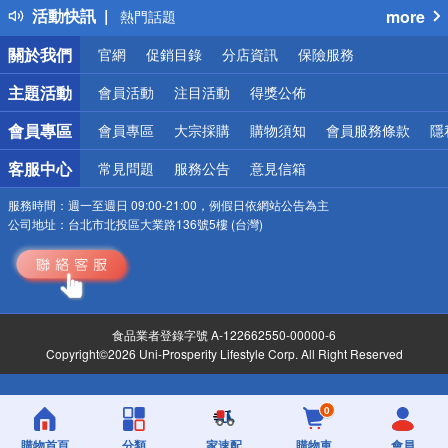
活動快訊
more
熱門話題
銀行優惠
關於我們
官網
促銷目錄
分店資訊
保險服務
偏遠地區配送
詐騙網頁！請小心！
主題活動
會員活動
注目活動
得獎公佈
會員專區
會員專區
大宗採購
購物須知
會員服務條款
隱
客服中心
常見問題
服務公告
意見信箱
服務時間：
週一至週日 09:00-21:00，例假日依網站公告為主
公司地址：
台北市北投區大業路136號5樓 (台灣)
食品業者登錄字號 A-122662550-00000-6
Copyright©2026 Uni-Prosperity Lifestyle Corp. All Right Reserved
0
購物首頁
分類
家速配
購物車
會員