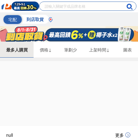
宅配
到店取貨
最多人購買
價格↓
筆劃少
上架時間↓
圖表
偏遠地區配送
null
更多
詐騙網頁！請小心！