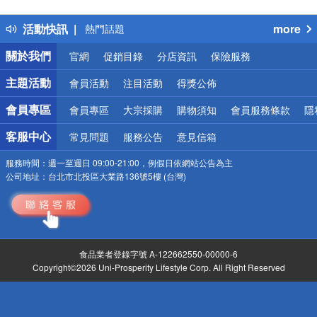
得獎公告
活動快訊
more
熱門話題
銀行優惠
關於我們
官網
促銷目錄
分店資訊
保險服務
偏遠地區配送
詐騙網頁！請小心！
主題活動
會員活動
注目活動
得獎公佈
會員專區
會員專區
大宗採購
購物須知
會員服務條款
隱
客服中心
常見問題
服務公告
意見信箱
服務時間：
週一至週日 09:00-21:00，例假日依網站公告為主
公司地址：
台北市北投區大業路136號5樓 (台灣)
食品業者登錄字號 A-122662550-00000-6
Copyright©2026 Uni-Prosperity Lifestyle Corp. All Right Reserved