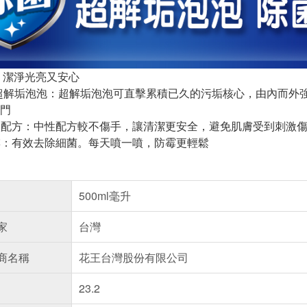
 潔淨光亮又安心
發 超解垢泡泡：超解垢泡泡可直擊累積已久的污垢核心，由內而
門
刺激配方：中性配方較不傷手，讓清潔更安全，避免肌膚受到刺激
防霉：有效去除細菌。每天噴一噴，防霉更輕鬆
500ml毫升
家
台灣
商名稱
花王台灣股份有限公司
23.2