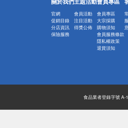
關於我們
主題活動
會員專區
詐騙網頁！
官網
會員活動
會員專區
促銷目錄
注目活動
大宗採購
分店資訊
得獎公佈
購物須知
保險服務
會員服務條款
隱私權政策
退貨須知
食品業者登錄字號 A-122