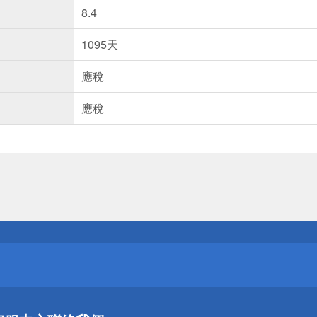
8.4
1095天
應稅
應稅
送
請小心！
送