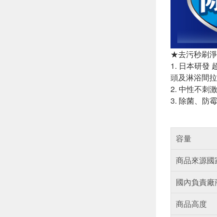
★去污秒刷淨
1. 日本研
頭及淋浴間拉
2. 中性不
3. 除菌、
容量
商品來源國
國內負責廠
商品高度