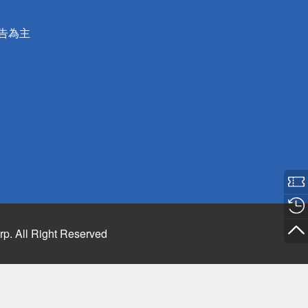
公告為主
rp. All Right Reserved