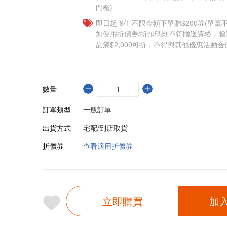
門檻)
即日起-9/1 不限金額下單贈$200券(單
如使用折價券/折扣碼則不符贈送資格，
品滿$2,000可折，不得與其他優惠活動合
數量
訂單類型
一般訂單
出貨方式
宅配/到店取貨
折價券
查看適用折價券
立即購買
加