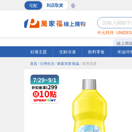
宅配
到店取貨
中元拜拜
UNIDES
巧克力
罐頭
海苔
線上商
好康主題
生鮮冷凍
飲料零食
米油沖
首頁
/ 日用生活
/ 家庭清潔 殺蟲
/ 家用清潔