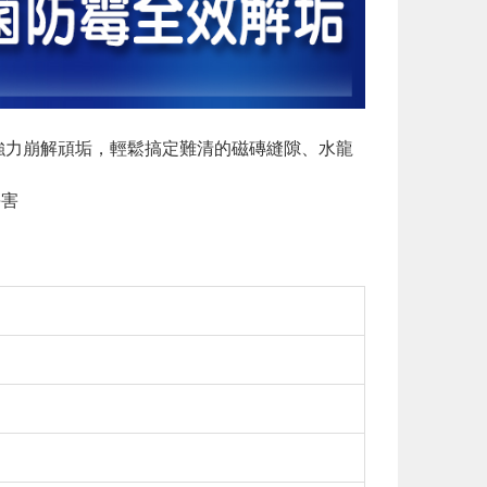
外強力崩解頑垢，輕鬆搞定難清的磁磚縫隙、水龍
傷害