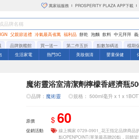
萬家福服務
PROSPERITY PLAZA APP下載
IGN
父親節送禮
冷氣最高省萬
福利品
餅乾
泡麵
飲料
中元拜拜
義
洋芋片
城
品牌旗艦館
買一送一
第二件五折
點數加碼送
檔期
泡
生活家電
熱門3C
美妝個清
嬰童保健
魔術靈浴室清潔劑檸檬香經濟瓶500
◎品牌：
魔術靈
◎規格： 500ml毫升 x 1 x 1BO
60
$
原價
促銷活動
線上獨家 0729-0901_花王指定品牌商品
點OPENPOINT(單筆最高贈20點，回