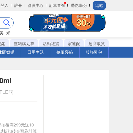
結帳
登入
註冊
會員中心
訂單查詢
購物車(0)
美
米
促銷
整箱購划算
活動總覽
家速配
超商取貨
休閒娛樂
日用生活
傢俱寢飾
服飾鞋包
ml
TTLE瓶
折扣後滿299元送10
饋皆以折扣後金額為計算