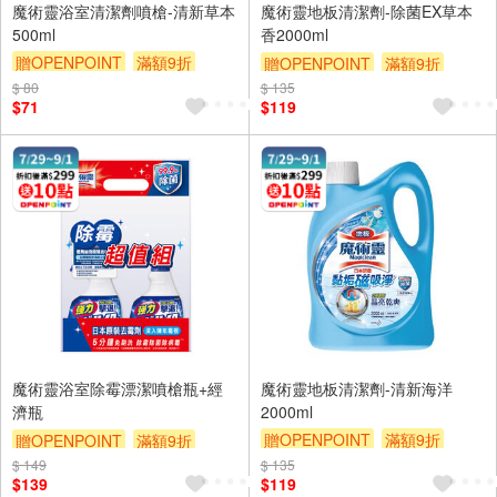
魔術靈浴室清潔劑噴槍-清新草本
魔術靈地板清潔劑-除菌EX草本
500ml
香2000ml
贈OPENPOINT
滿額9折
贈OPENPOINT
滿額9折
贈$200
$ 80
$ 135
贈$200
$71
$119
魔術靈浴室除霉漂潔噴槍瓶+經
魔術靈地板清潔劑-清新海洋
濟瓶
2000ml
贈OPENPOINT
滿額9折
贈OPENPOINT
滿額9折
贈$200
$ 149
贈$200
$ 135
$139
$119