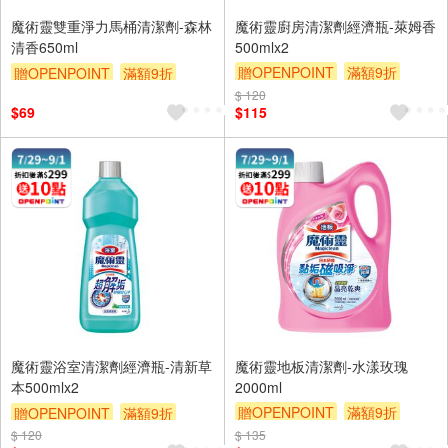
魔術靈雙重淨力馬桶清潔劑-森林
魔術靈廚房清潔劑經濟瓶-萊姆香
清香650ml
500mlx2
贈OPENPOINT
滿額9折
贈OPENPOINT
滿額9折
贈$200
贈$200
$ 120
$69
$115
魔術靈浴室清潔劑經濟瓶-清新草
魔術靈地板清潔劑-水漾玫瑰
本500mlx2
2000ml
贈OPENPOINT
滿額9折
贈OPENPOINT
滿額9折
贈$200
$ 120
贈$200
$ 135