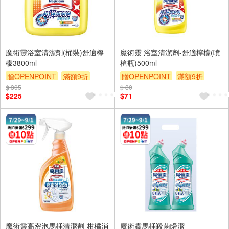
魔術靈浴室清潔劑(桶裝)舒適檸
魔術靈 浴室清潔劑-舒適檸檬(噴
檬3800ml
槍瓶)500ml
贈OPENPOINT
滿額9折
贈OPENPOINT
滿額9折
$ 305
贈$200
$ 80
贈$200
$225
$71
魔術靈高密泡馬桶清潔劑-柑橘消
魔術靈馬桶殺菌瞬潔