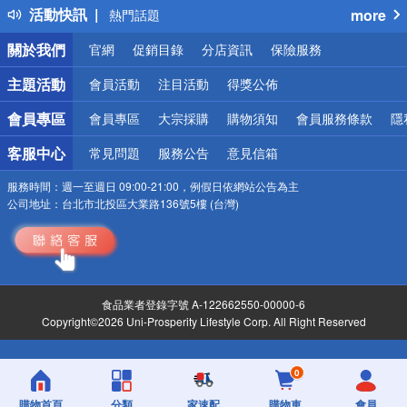
活動快訊
more
熱門話題
銀行優惠
關於我們
官網
促銷目錄
分店資訊
保險服務
偏遠地區配送
詐騙網頁！請小心！
主題活動
會員活動
注目活動
得獎公佈
會員專區
會員專區
大宗採購
購物須知
會員服務條款
隱
客服中心
常見問題
服務公告
意見信箱
服務時間：
週一至週日 09:00-21:00，例假日依網站公告為主
公司地址：
台北市北投區大業路136號5樓 (台灣)
食品業者登錄字號 A-122662550-00000-6
Copyright©2026 Uni-Prosperity Lifestyle Corp. All Right Reserved
0
購物首頁
分類
家速配
購物車
會員