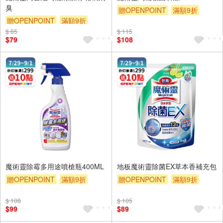
臭
贈OPENPOINT
滿額9折
贈OPENPOINT
滿額9折
贈$200
$ 85
贈$200
$ 115
$79
$108
魔術靈除霉多用途噴槍瓶400ML
地板魔術靈除菌EX草本香補充包
贈OPENPOINT
滿額9折
贈OPENPOINT
滿額9折
贈$200
贈$200
$ 108
$ 105
$99
$89