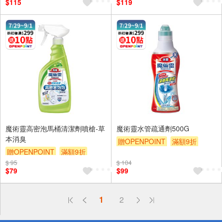
$115
$119
魔術靈高密泡馬桶清潔劑噴槍-草
魔術靈水管疏通劑500G
本消臭
贈OPENPOINT
滿額9折
贈OPENPOINT
滿額9折
贈$200
$ 95
贈$200
$ 104
$79
$99
偏遠地區配送
1
2
詐騙網頁！請小心！
得獎公告