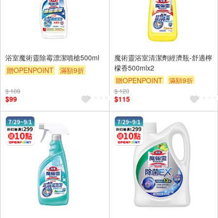
浴室魔術靈除霉漂潔噴槍500ml
魔術靈浴室清潔劑經濟瓶-舒適檸
檬香500mlx2
贈OPENPOINT
滿額9折
贈OPENPOINT
滿額9折
贈$200
$ 108
$ 120
贈$200
$99
$115