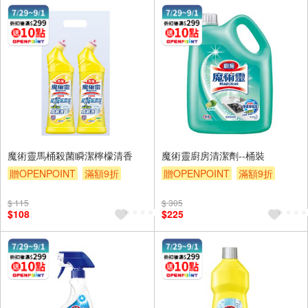
魔術靈馬桶殺菌瞬潔檸檬清香
魔術靈廚房清潔劑--桶裝
贈OPENPOINT
滿額9折
贈OPENPOINT
滿額9折
贈$200
贈$200
$ 115
$ 305
$108
$225