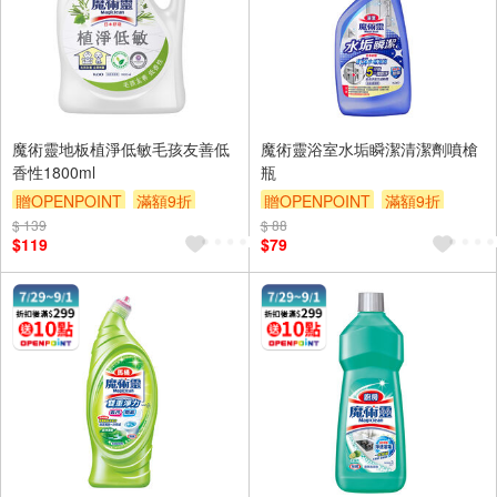
魔術靈地板植淨低敏毛孩友善低
魔術靈浴室水垢瞬潔清潔劑噴槍
香性1800ml
瓶
贈OPENPOINT
滿額9折
贈OPENPOINT
滿額9折
$ 139
贈$200
$ 88
贈$200
$119
$79