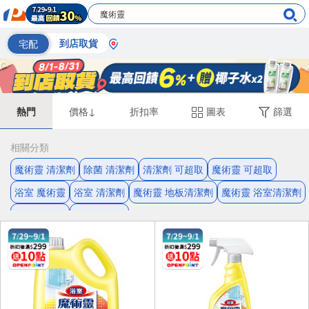
宅配
到店取貨
熱門
價格↓
折扣率
圖表
篩選
相關分類
魔術靈 清潔劑
除菌 清潔劑
清潔劑 可超取
魔術靈 可超取
浴室 魔術靈
浴室 清潔劑
魔術靈 地板清潔劑
魔術靈 浴室清潔劑
魔術靈 馬桶
去汙 清潔劑