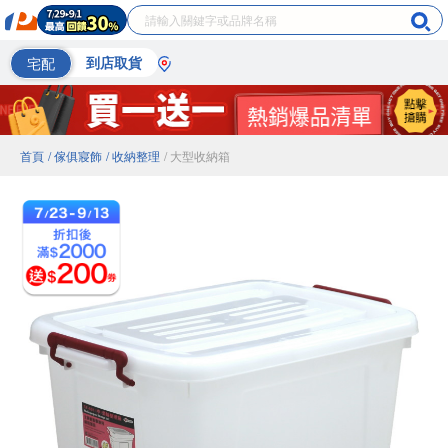
宅配
到店取貨
首頁
/ 傢俱寢飾
/ 收納整理
/ 大型收納箱