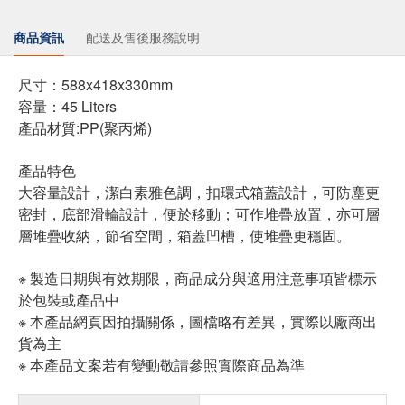
商品資訊
配送及售後服務說明
尺寸：588x418x330mm
容量：45 Liters
產品材質:PP(聚丙烯)
產品特色
大容量設計，潔白素雅色調，扣環式箱蓋設計，可防塵更
密封，底部滑輪設計，便於移動；可作堆疊放置，亦可層
層堆疊收納，節省空間，箱蓋凹槽，使堆疊更穩固。
※ 製造日期與有效期限，商品成分與適用注意事項皆標示
於包裝或產品中
※ 本產品網頁因拍攝關係，圖檔略有差異，實際以廠商出
貨為主
※ 本產品文案若有變動敬請參照實際商品為準