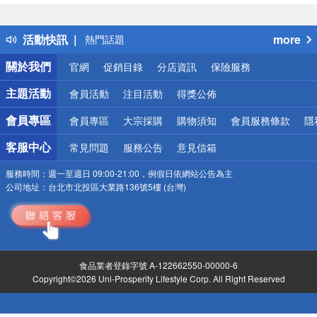
詐騙網頁！請小心！
得獎公告
活動快訊
more
熱門話題
銀行優惠
關於我們
官網
促銷目錄
分店資訊
保險服務
偏遠地區配送
詐騙網頁！請小心！
主題活動
會員活動
注目活動
得獎公佈
會員專區
會員專區
大宗採購
購物須知
會員服務條款
隱
客服中心
常見問題
服務公告
意見信箱
服務時間：
週一至週日 09:00-21:00，例假日依網站公告為主
公司地址：
台北市北投區大業路136號5樓 (台灣)
食品業者登錄字號 A-122662550-00000-6
Copyright©2026 Uni-Prosperity Lifestyle Corp. All Right Reserved