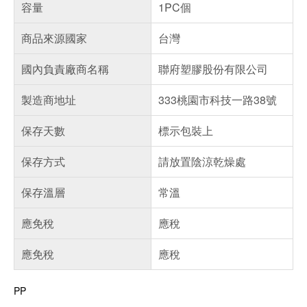
容量
1PC個
商品來源國家
台灣
國內負責廠商名稱
聯府塑膠股份有限公司
製造商地址
333桃園市科技一路38號
保存天數
標示包裝上
保存方式
請放置陰涼乾燥處
保存溫層
常溫
應免稅
應稅
應免稅
應稅
PP
偏遠地區配送