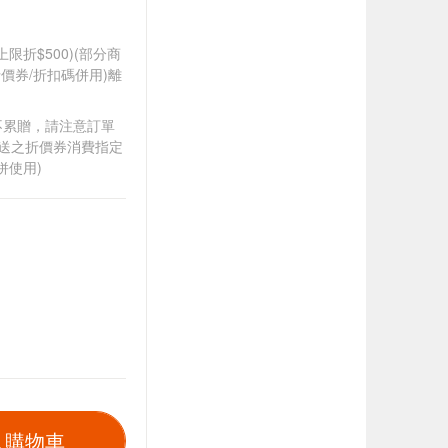
筆上限折$500)(部分商
價券/折扣碼併用)離
筆不累贈，請注意訂單
贈送之折價券消費指定
併使用)
入購物車