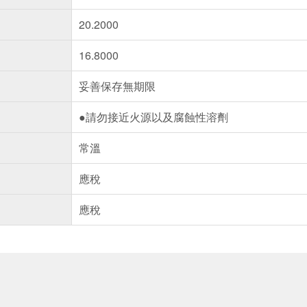
20.2000
16.8000
妥善保存無期限
●請勿接近火源以及腐蝕性溶劑
常溫
應稅
應稅
送