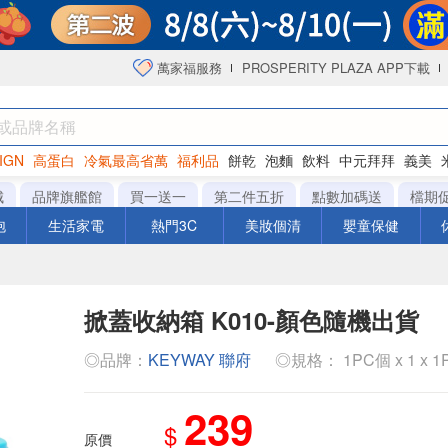
萬家福服務
PROSPERITY PLAZA APP下載
IGN
高蛋白
冷氣最高省萬
福利品
餅乾
泡麵
飲料
中元拜拜
義美
海苔
城
品牌旗艦館
買一送一
第二件五折
點數加碼送
檔期
泡
生活家電
熱門3C
美妝個清
嬰童保健
掀蓋收納箱 K010-顏色隨機出貨
◎品牌：
KEYWAY 聯府
◎規格： 1PC個 x 1 x 
239
$
原價