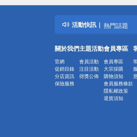
詐騙網頁！
得獎公告
活動快訊
熱門話題
銀行優惠
偏遠地區配
關於我們
主題活動
會員專區
詐騙網頁！
官網
會員活動
會員專區
促銷目錄
注目活動
大宗採購
分店資訊
得獎公佈
購物須知
保險服務
會員服務條款
隱私權政策
退貨須知