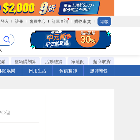
結帳
登入
註冊
會員中心
訂單查詢
購物車(0)
米
促銷
整箱購划算
活動總覽
家速配
超商取貨
休閒娛樂
日用生活
傢俱寢飾
服飾鞋包
1PC個