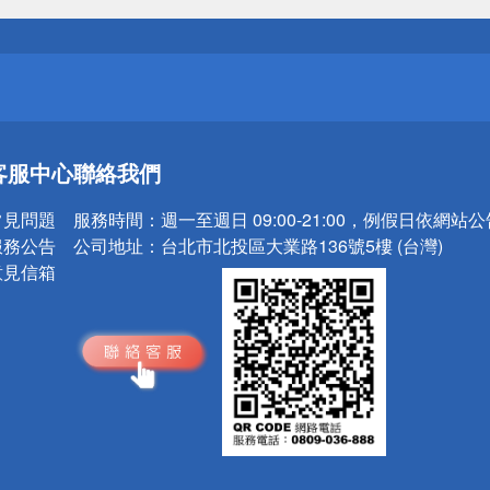
請小心！
送
客服中心
聯絡我們
請小心！
常見問題
服務時間：
週一至週日 09:00-21:00，例假日依網站
服務公告
公司地址：
台北市北投區大業路136號5樓 (台灣)
意見信箱