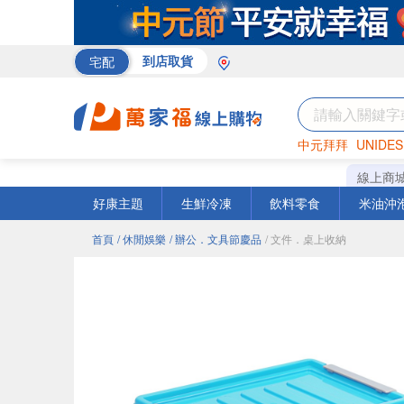
宅配
到店取貨
中元拜拜
UNIDES
巧克力
罐頭
咖啡
線上商
好康主題
生鮮冷凍
飲料零食
米油沖
首頁
/ 休閒娛樂
/ 辦公．文具節慶品
/ 文件．桌上收納