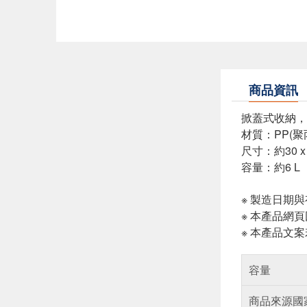
商品資訊
掀蓋式收納，
材質：PP(聚
尺寸：約30 x 2
容量：約6 L
※ 製造日期
※ 本產品網
※ 本產品文
容量
商品來源國