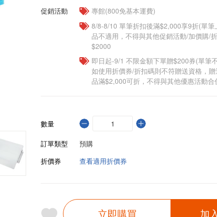
促銷活動
專館(800免基本運費)
8/8-8/10 單筆折扣後滿$2,000享9折(單
品不適用，不得與其他促銷活動/加價購/折
$2000
即日起-9/1 不限金額下單贈$200券(單
如使用折價券/折扣碼則不符贈送資格，
品滿$2,000可折，不得與其他優惠活動合
數量
訂單類型
預購
折價券
查看適用折價券
立即購買
加