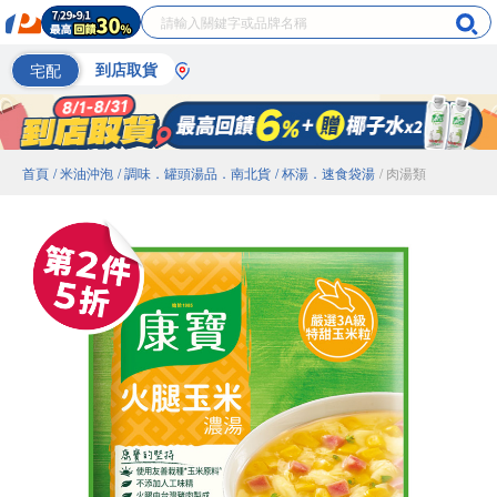
宅配
到店取貨
首頁
/ 米油沖泡
/ 調味．罐頭湯品．南北貨
/ 杯湯．速食袋湯
/ 肉湯類