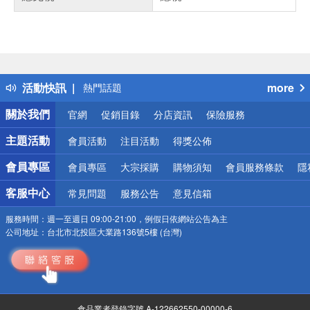
偏遠地區配送
詐騙網頁！請小心！
得獎公告
活動快訊
more
熱門話題
銀行優惠
關於我們
官網
促銷目錄
分店資訊
保險服務
偏遠地區配送
詐騙網頁！請小心！
主題活動
會員活動
注目活動
得獎公佈
會員專區
會員專區
大宗採購
購物須知
會員服務條款
隱
客服中心
常見問題
服務公告
意見信箱
服務時間：
週一至週日 09:00-21:00，例假日依網站公告為主
公司地址：
台北市北投區大業路136號5樓 (台灣)
食品業者登錄字號 A-122662550-00000-6