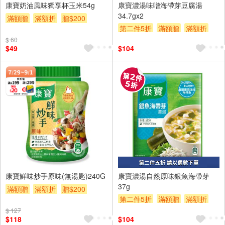
康寶奶油風味獨享杯玉米54g
康寶濃湯味噌海帶芽豆腐湯
34.7gx2
滿額贈
滿額折
贈$200
第二件5折
滿額贈
滿額折
贈$200
$ 60
$49
$104
2入
康寶鮮味炒手原味(無湯匙)240G
康寶濃湯自然原味銀魚海帶芽
37g
滿額贈
滿額折
贈$200
第二件5折
滿額贈
滿額折
贈$200
$ 127
$118
$104