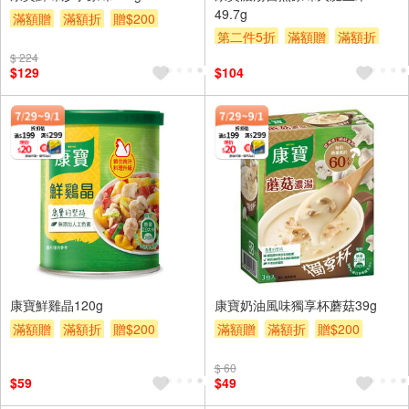
49.7g
滿額贈
滿額折
贈$200
第二件5折
滿額贈
滿額折
贈$200
$ 224
$129
$104
康寶鮮雞晶120g
康寶奶油風味獨享杯蘑菇39g
滿額贈
滿額折
贈$200
滿額贈
滿額折
贈$200
$ 60
$59
$49