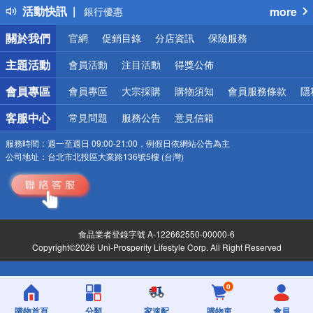
活動快訊
more
銀行優惠
偏遠地區配送
關於我們
官網
促銷目錄
分店資訊
保險服務
詐騙網頁！請小心！
主題活動
會員活動
注目活動
得獎公佈
會員專區
會員專區
大宗採購
購物須知
會員服務條款
隱
客服中心
常見問題
服務公告
意見信箱
服務時間：
週一至週日 09:00-21:00，例假日依網站公告為主
公司地址：
台北市北投區大業路136號5樓 (台灣)
食品業者登錄字號 A-122662550-00000-6
Copyright©2026 Uni-Prosperity Lifestyle Corp. All Right Reserved
0
購物首頁
分類
家速配
購物車
會員