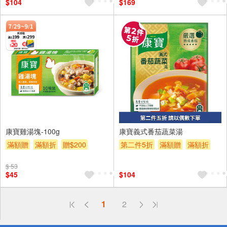
$104
$169
康寶雞湯塊-100g
康寶義式番茄蔬菜湯
滿額贈
滿額折
贈$200
第二件5折
滿額贈
滿額折
贈$200
$ 53
$45
$104
偏遠地區配送
詐騙網頁！請小心！
1
2
得獎公告
熱門話題