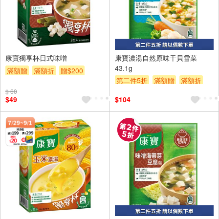
2入
康寶獨享杯日式味噌
康寶濃湯自然原味干貝雪菜
43.1g
滿額贈
滿額折
贈$200
第二件5折
滿額贈
滿額折
贈$200
$ 60
$49
$104
2入