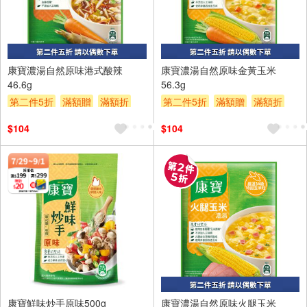
2入
2入
康寶濃湯自然原味港式酸辣
康寶濃湯自然原味金黃玉米
46.6g
56.3g
第二件5折
滿額贈
滿額折
第二件5折
滿額贈
滿額折
贈$200
贈$200
$104
$104
2入
康寶鮮味炒手原味500g
康寶濃湯自然原味火腿玉米