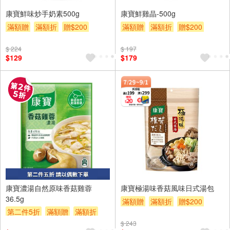
康寶鮮味炒手奶素500g
康寶鮮雞晶-500g
滿額贈
滿額折
贈$200
滿額贈
滿額折
贈$200
$ 224
$ 197
$129
$179
2入
康寶濃湯自然原味香菇雞蓉
康寶極湯味香菇風味日式湯包
36.5g
滿額贈
滿額折
贈$200
第二件5折
滿額贈
滿額折
贈$200
$ 243