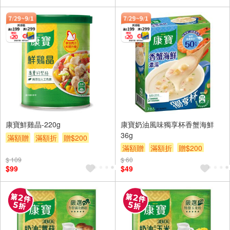
康寶鮮雞晶-220g
康寶奶油風味獨享杯香蟹海鮮
36g
滿額贈
滿額折
贈$200
滿額贈
滿額折
贈$200
$ 109
$ 60
$99
$49