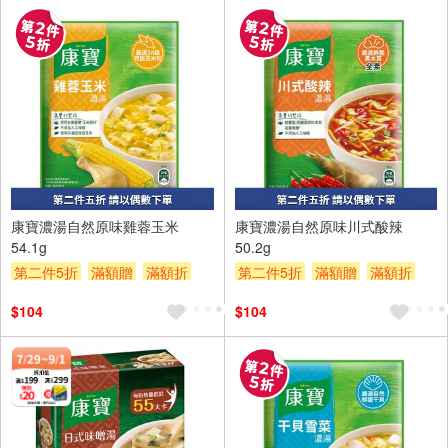
2入
2入
康寶濃湯自然原味雞蓉玉米
康寶濃湯自然原味川式酸辣
54.1g
50.2g
第二件5折
滿額贈
滿額折
第二件5折
滿額贈
滿額折
贈$200
贈$200
$104
$104