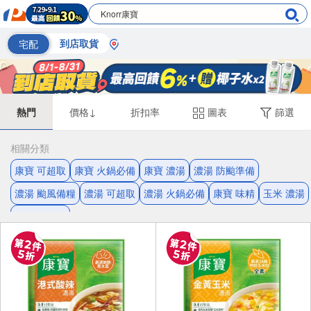
宅配
到店取貨
熱門
價格↓
折扣率
圖表
篩選
相關分類
康寶 可超取
康寶 火鍋必備
康寶 濃湯
濃湯 防颱準備
濃湯 颱風備糧
濃湯 可超取
濃湯 火鍋必備
康寶 味精
玉米 濃湯
康寶 調味料