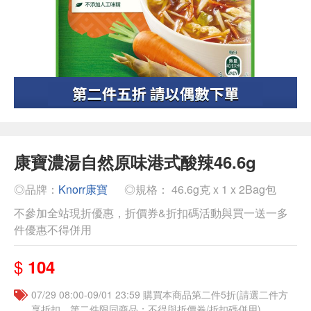
康寶濃湯自然原味港式酸辣46.6g
◎品牌：
Knorr康寶
◎規格： 46.6g克 x 1 x 2Bag包
不參加全站現折優惠，折價券&折扣碼活動與買一送一多
件優惠不得併用
$
104
07/29 08:00-09/01 23:59 購買本商品第二件5折(請選二件方
享折扣，第二件限同商品；不得與折價券/折扣碼併用)