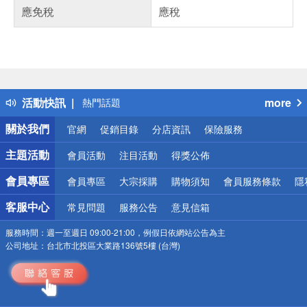
應免稅
應稅
偏遠地區配送
詐騙網頁！請小心！
得獎公告
活動快訊
more
熱門話題
銀行優惠
關於我們
官網
促銷目錄
分店資訊
保險服務
偏遠地區配送
詐騙網頁！請小心！
主題活動
會員活動
注目活動
得獎公佈
會員專區
會員專區
大宗採購
購物須知
會員服務條款
隱
客服中心
常見問題
服務公告
意見信箱
服務時間：
週一至週日 09:00-21:00，例假日依網站公告為主
公司地址：
台北市北投區大業路136號5樓 (台灣)