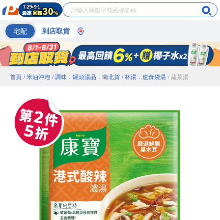
宅配
到店取貨
首頁
/ 米油沖泡
/ 調味．罐頭湯品．南北貨
/ 杯湯．速食袋湯
/ 蔬菜湯