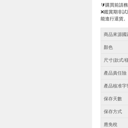
🔰購買前請
❌鑑賞期非試
能進行退貨。
商品來源國
顏色
尺寸(款式/
產品責任險
產品核准字
保存天數
保存方式
應免稅