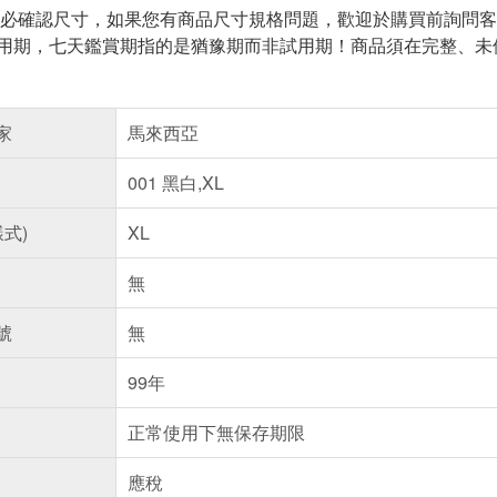
務必確認尺寸，如果您有商品尺寸規格問題，歡迎於購買前詢問
用期，七天鑑賞期指的是猶豫期而非試用期！商品須在完整、未
家
馬來西亞
001 黑白,XL
樣式)
XL
無
號
無
99年
正常使用下無保存期限
應稅