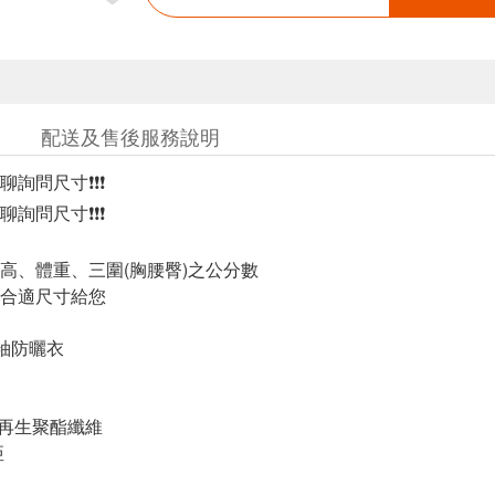
配送及售後服務說明
詢問尺寸❗❗❗
詢問尺寸❗❗❗
高、體重、三圍(胸腰臀)之公分數
合適尺寸給您
短袖防曬衣
 再生聚酯纖維
亞