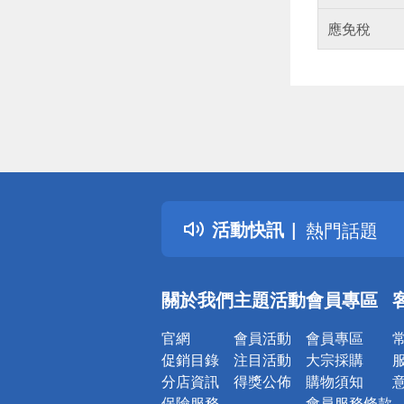
應免稅
偏遠地區配
詐騙網頁！
得獎公告
活動快訊
熱門話題
銀行優惠
偏遠地區配
關於我們
主題活動
會員專區
詐騙網頁！
官網
會員活動
會員專區
促銷目錄
注目活動
大宗採購
分店資訊
得獎公佈
購物須知
保險服務
會員服務條款