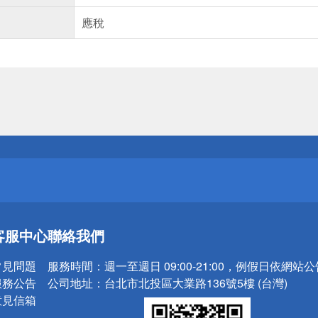
應稅
送
請小心！
送
客服中心
聯絡我們
請小心！
常見問題
服務時間：
週一至週日 09:00-21:00，例假日依網站
服務公告
公司地址：
台北市北投區大業路136號5樓 (台灣)
意見信箱