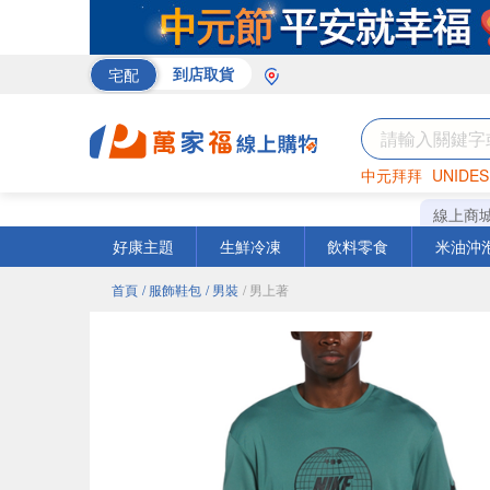
宅配
到店取貨
中元拜拜
UNIDES
巧克力
罐頭
咖啡
線上商
好康主題
生鮮冷凍
飲料零食
米油沖
首頁
/ 服飾鞋包
/ 男裝
/ 男上著