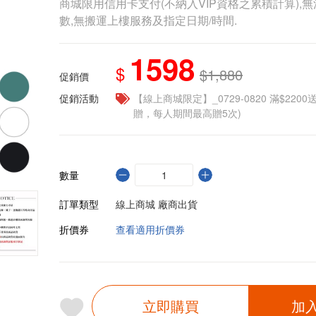
商城限用信用卡支付(不納入VIP資格之累積計算),無
數,無搬運上樓服務及指定日期/時間.
1598
$
$1,880
促銷價
促銷活動
【線上商城限定】_0729-0820 滿$2200
贈，每人期間最高贈5次)
數量
訂單類型
線上商城 廠商出貨
折價券
查看適用折價券
立即購買
加