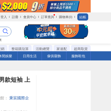
結帳
登入
註冊
會員中心
訂單查詢
購物車(0)
米
促銷
整箱購划算
活動總覽
家速配
超商取貨
休閒娛樂
日用生活
傢俱寢飾
服飾鞋包
衣 男款短袖 上
專館：
秉宸國際企