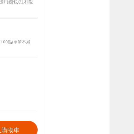
法用錢包/紅利點
送100點(單筆不累
入購物車