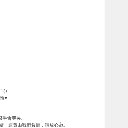
我們聯繫，我們會全力為您服務٩(◦`꒳´◦)۶
蛤♥
幫手會哭哭。
續，運費由我們負擔，請放心👍。