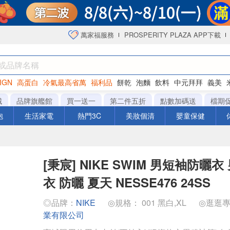
萬家福服務
PROSPERITY PLAZA APP下載
IGN
高蛋白
冷氣最高省萬
福利品
餅乾
泡麵
飲料
中元拜拜
義美
海苔
城
品牌旗艦館
買一送一
第二件五折
點數加碼送
檔期
泡
生活家電
熱門3C
美妝個清
嬰童保健
[秉宸] NIKE SWIM 男短袖防曬
衣 防曬 夏天 NESSE476 24SS
◎品牌：
NIKE
◎規格： 001 黑白,XL
◎逛逛
業有限公司