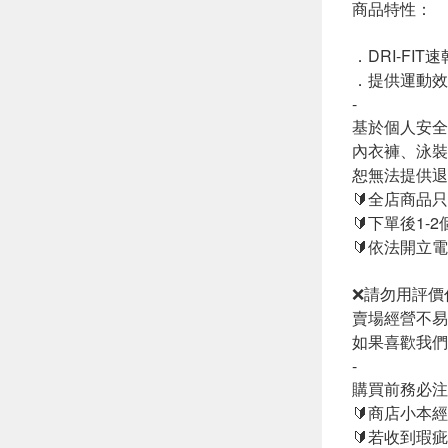
商品特性：
．DRI-FIT
．提供運動效
-
基於個人安全
內衣褲、泳裝
恕無法提供退
🔰全店商品
🔰下單後1
🔰依法開立電
❌請勿用評價
如果喜歡我們
-
購買前務必注
🔰商店小本
🔰若收到瑕