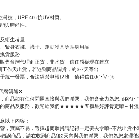
速乾科技，UPF 40+抗UV材質。
能與時尚性。
及衛生考量
、緊身衣褲、襪子、運動護具等貼身用品
換貨服務
只販售台灣代理商正貨，非水貨，信任感從現在建立
-2個工作天出貨，若遇到商品調貨，約2-7天寄出
子統一發票，合法經營申報稅務，值得信任d(`･∀･)b
代替溝通❌
賣場經營不易，商品如有任何問題直接與
的商品及服務，歡迎給我們★★★★★五顆星好評肯定唷～甘溫
意以下內容：
經營，實屬不易，選擇超商取貨請記得一定要去拿唷~不然出貨小
疵/錯誤商品，請在收到商品後2天內與我們聯繫，我們為您處理後