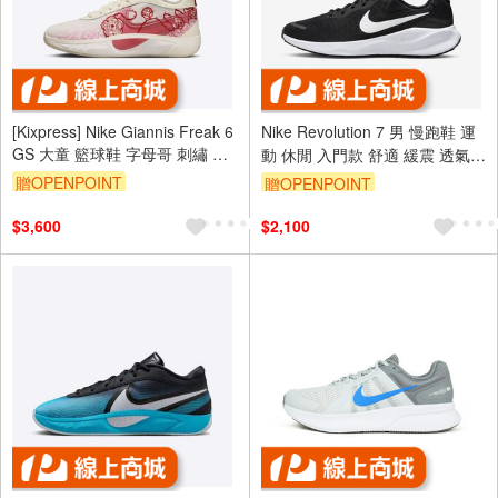
[Kixpress] Nike Giannis Freak 6
Nike Revolution 7 男 慢跑鞋 運
GS 大童 籃球鞋 字母哥 刺繡 玫
動 休閒 入門款 舒適 緩震 透氣
瑰 米白 粉 [HM4216-100]
黑白 [FB2207-001]
贈OPENPOINT
贈OPENPOINT
$3,600
$2,100