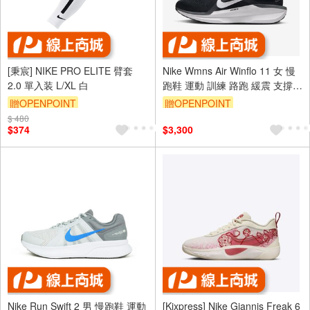
[秉宸] NIKE PRO ELITE 臂套
Nike Wmns Air Winflo 11 女 慢
2.0 單入装 L/XL 白
跑鞋 運動 訓練 路跑 緩震 支撐
黑白 [FJ9510-001]
贈OPENPOINT
贈OPENPOINT
$ 480
$374
$3,300
Nike Run Swift 2 男 慢跑鞋 運動
[Kixpress] Nike Giannis Freak 6