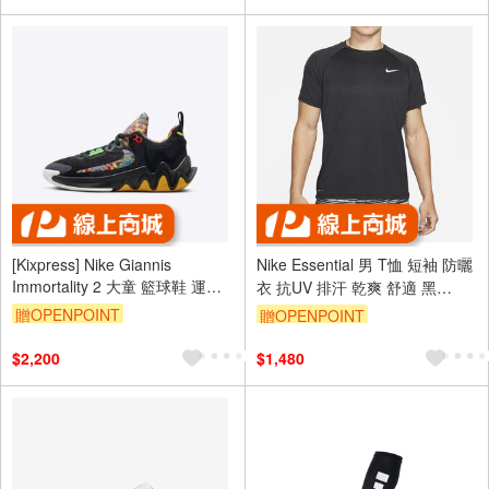
[Kixpress] Nike Giannis
Nike Essential 男 T恤 短袖 防曬
Immortality 2 大童 籃球鞋 運動
衣 抗UV 排汗 乾爽 舒適 黑
字母哥 倒勾 黑彩 [DQ1943-002]
[NESSA586-001]
贈OPENPOINT
贈OPENPOINT
$2,200
$1,480