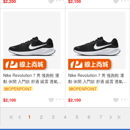
$2,200
$2,100
Nike Revolution 7 男 慢跑鞋 運
Nike Revolution 7 男 慢跑鞋 運
動 休閒 入門款 舒適 緩震 透氣
動 休閒 入門款 舒適 緩震 透氣
黑白 [FB2207-001]
黑白 [FB2207-001]
贈OPENPOINT
贈OPENPOINT
$2,100
$2,100
偏遠地區配送
1
2
3
4
5
6
7
詐騙網頁！請小心！
得獎公告