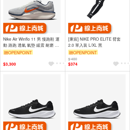
Nike Air Winflo 11 男 慢跑鞋 運
[秉宸] NIKE PRO ELITE 臂套
動 路跑 透氣 氣墊 緩震 耐磨 灰
2.0 單入装 L/XL 黑
藍 [FJ9509-103]
贈OPENPOINT
贈OPENPOINT
$ 480
$3,300
$374