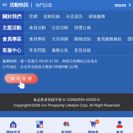
活動快訊
more
熱門話題
銀行優惠
關於我們
官網
促銷目錄
分店資訊
保險服務
偏遠地區配送
詐騙網頁！請小心！
主題活動
會員活動
注目活動
得獎公佈
會員專區
會員專區
大宗採購
購物須知
會員服務條款
隱
客服中心
常見問題
服務公告
意見信箱
服務時間：
週一至週日 09:00-21:00，例假日依網站公告為主
公司地址：
台北市北投區大業路136號5樓 (台灣)
食品業者登錄字號 A-122662550-00000-6
Copyright©2026 Uni-Prosperity Lifestyle Corp. All Right Reserved
0
購物首頁
分類
家速配
購物車
會員