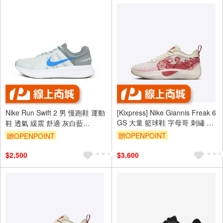
Nike Run Swift 2 男 慢跑鞋 運動
[Kixpress] Nike Giannis Freak 6
GS 大童 籃球鞋 字母哥 刺繡 玫
鞋 透氣 緩震 舒適 灰白藍
瑰 米白 粉 [HM4216-100]
[CU3517-015]
贈OPENPOINT
贈OPENPOINT
$2,500
$3,600