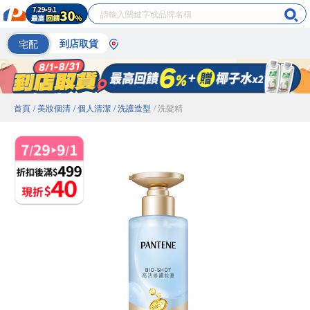
宅配
到店取貨
首頁
/ 美妝個清
/ 個人清潔
/ 洗護造型
/ 洗髮精