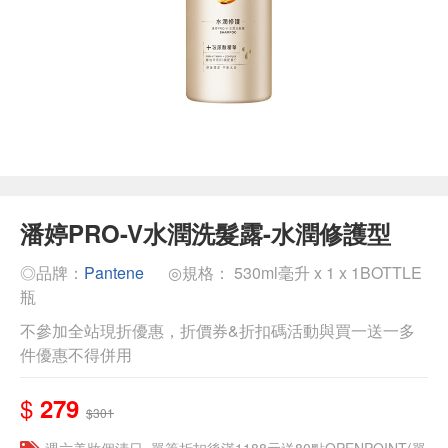
潘婷PRO-V水潤洗髮露-水潤修護型
◎品牌：
Pantene
◎規格： 530ml毫升 x 1 x 1BOTTLE
瓶
不參加全站現折優惠，折價券&折扣碼活動與買一送一多
件優惠不得併用
$
279
$301