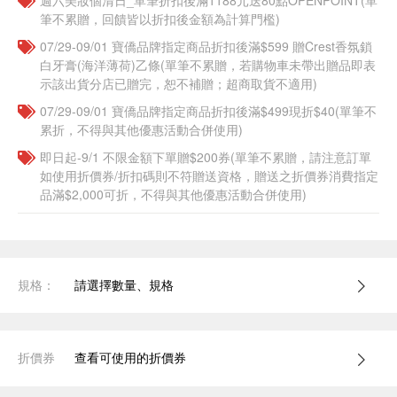
週六美妝個清日_單筆折扣後滿1188元送80點OPENPOINT(單
筆不累贈，回饋皆以折扣後金額為計算門檻)
07/29-09/01 寶僑品牌指定商品折扣後滿$599 贈Crest香氛鎖
白牙膏(海洋薄荷)乙條(單筆不累贈，若購物車未帶出贈品即表
示該出貨分店已贈完，恕不補贈；超商取貨不適用)
07/29-09/01 寶僑品牌指定商品折扣後滿$499現折$40(單筆不
累折，不得與其他優惠活動合併使用)
即日起-9/1 不限金額下單贈$200券(單筆不累贈，請注意訂單
如使用折價券/折扣碼則不符贈送資格，贈送之折價券消費指定
品滿$2,000可折，不得與其他優惠活動合併使用)
規格：
請選擇數量、規格
折價券
查看可使用的折價券