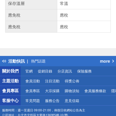
保存溫層
常溫
應免稅
應稅
應免稅
應稅
偏遠地區配送
詐騙網頁！請小心！
得獎公告
熱門話題
活動快訊
more
銀行優惠
偏遠地區配送
關於我們
官網
促銷目錄
分店資訊
保險服務
詐騙網頁！請小心！
主題活動
會員活動
注目活動
得獎公佈
會員專區
會員專區
大宗採購
購物須知
會員服務條款
隱
客服中心
常見問題
服務公告
意見信箱
服務時間：
週一至週日 09:00-21:00，例假日依網站公告為主
公司地址：
台北市北投區大業路136號5樓 (台灣)