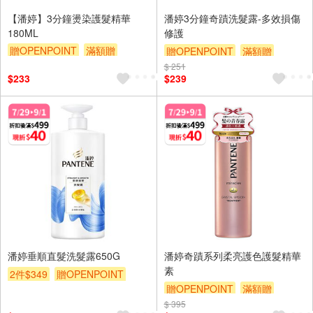
【潘婷】3分鐘燙染護髮精華
潘婷3分鐘奇蹟洗髮露-多效損傷
180ML
修護
贈OPENPOINT
滿額贈
贈OPENPOINT
滿額贈
滿額折
贈$200
$ 251
滿額折
贈$200
$233
$239
潘婷垂順直髮洗髮露650G
潘婷奇蹟系列柔亮護色護髮精華
素
2件$349
贈OPENPOINT
贈OPENPOINT
滿額贈
滿額贈
滿額折
贈$200
$ 395
滿額折
贈$200