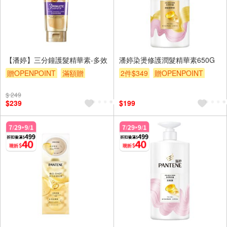
【潘婷】三分鐘護髮精華素-多效
潘婷染燙修護潤髮精華素650G
贈OPENPOINT
滿額贈
2件$349
贈OPENPOINT
滿額折
贈$200
滿額贈
滿額折
贈$200
$ 249
$239
$199