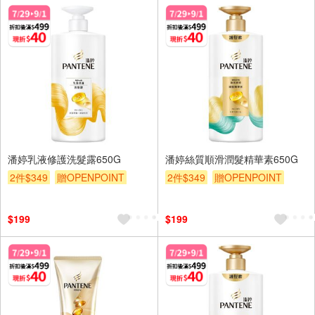
潘婷乳液修護洗髮露650G
潘婷絲質順滑潤髮精華素650G
2件$349
贈OPENPOINT
2件$349
贈OPENPOINT
滿額贈
滿額折
贈$200
滿額贈
滿額折
贈$200
$199
$199