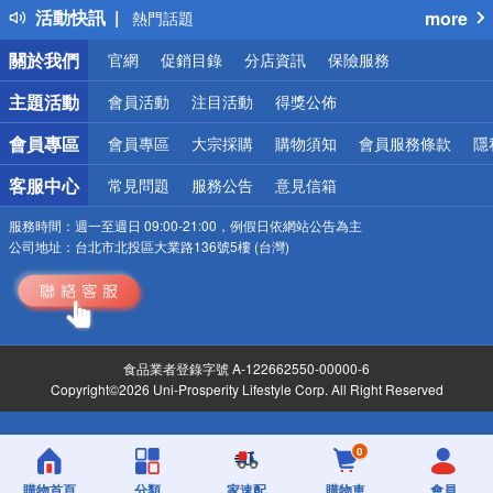
活動快訊
more
熱門話題
銀行優惠
關於我們
官網
促銷目錄
分店資訊
保險服務
偏遠地區配送
詐騙網頁！請小心！
主題活動
會員活動
注目活動
得獎公佈
會員專區
會員專區
大宗採購
購物須知
會員服務條款
隱
客服中心
常見問題
服務公告
意見信箱
服務時間：
週一至週日 09:00-21:00，例假日依網站公告為主
公司地址：
台北市北投區大業路136號5樓 (台灣)
食品業者登錄字號 A-122662550-00000-6
Copyright©2026 Uni-Prosperity Lifestyle Corp. All Right Reserved
0
購物首頁
分類
家速配
購物車
會員