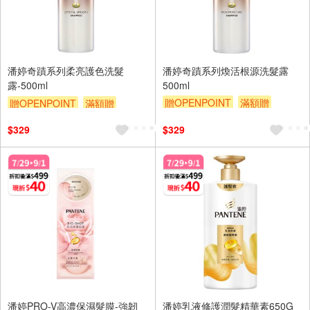
潘婷奇蹟系列柔亮護色洗髮
潘婷奇蹟系列煥活根源洗髮露
露-500ml
500ml
贈OPENPOINT
滿額贈
贈OPENPOINT
滿額贈
滿額折
贈$200
滿額折
贈$200
$329
$329
潘婷PRO-V高濃保濕髮膜-強韌
潘婷乳液修護潤髮精華素650G