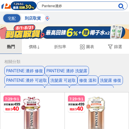
宅配
到店取貨
熱門
價格↓
折扣率
圖表
篩選
相關分類
PANTENE 潘婷 修復
PANTENE 潘婷 洗髮露
PANTENE 潘婷 可超取
洗髮露 可超取
修復 溫和
洗髮露 修復
溫和 PANTENE 潘婷
洗髮露 溫和
PANTENE 潘婷 洗髮精
洗髮精 可超取