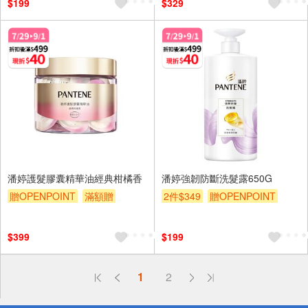
$199
$329
潘婷護髮膠囊精華油經典柑橘香
潘婷強韌防斷洗髮露650G
贈OPENPOINT
滿額贈
2件$349
贈OPENPOINT
滿額折
贈$200
滿額贈
滿額折
贈$200
$399
$199
偏遠地區配送
1
2
詐騙網頁！請小心！
得獎公告