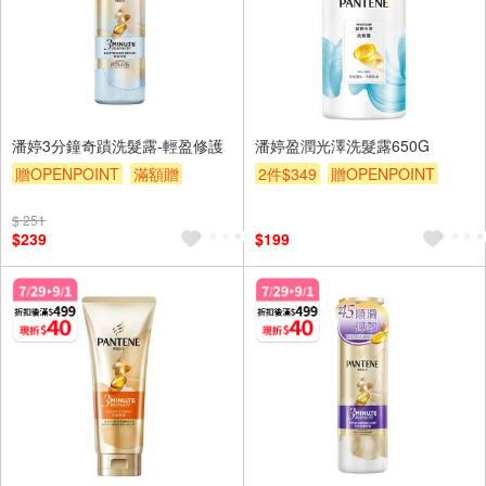
潘婷3分鐘奇蹟洗髮露-輕盈修護
潘婷盈潤光澤洗髮露650G
贈OPENPOINT
滿額贈
2件$349
贈OPENPOINT
滿額折
贈$200
滿額贈
滿額折
贈$200
$ 251
$239
$199