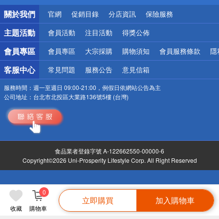
銀行優惠
關於我們
官網
促銷目錄
分店資訊
保險服務
偏遠地區配送
詐騙網頁！請小心！
主題活動
會員活動
注目活動
得獎公佈
會員專區
會員專區
大宗採購
購物須知
會員服務條款
隱
客服中心
常見問題
服務公告
意見信箱
服務時間：
週一至週日 09:00-21:00，例假日依網站公告為主
公司地址：
台北市北投區大業路136號5樓 (台灣)
食品業者登錄字號 A-122662550-00000-6
Copyright©2026 Uni-Prosperity Lifestyle Corp. All Right Reserved
0
立即購買
加入購物車
收藏
購物車