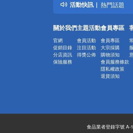
活動快訊
熱門話題
銀行優惠
偏遠地區配
關於我們
主題活動
會員專區
詐騙網頁！
官網
會員活動
會員專區
促銷目錄
注目活動
大宗採購
分店資訊
得獎公佈
購物須知
保險服務
會員服務條款
隱私權政策
退貨須知
食品業者登錄字號 A-122