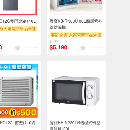
C12G雙門冰箱118L
聲寶KB-RN88U 88L四層紫外
線烘碗機
貨(大家電商單品未達
收$300-500,部分
客訂交貨(大家電商單品未達
區費另計,實際收費以
萬元需加收$300-500,部分
$ 5490
0
$5,190
人聯絡報價為主)
安裝跨區費另計,實際收費以
專人聯絡報價為主)
券
滿額贈券
PC122L窗型(110V)
聲寶RE-N220TR機械式轉盤
微波爐-20L