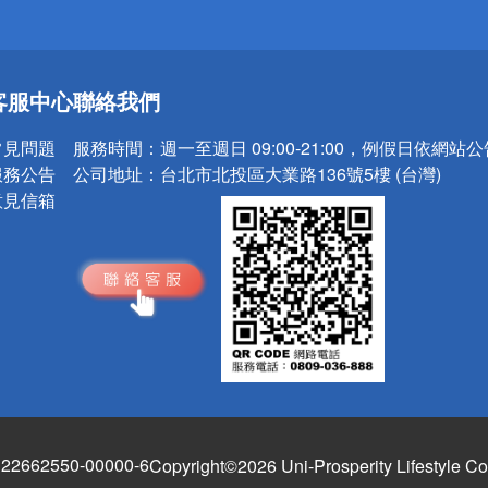
送
客服中心
聯絡我們
請小心！
常見問題
服務時間：
週一至週日 09:00-21:00，例假日依網站
服務公告
公司地址：
台北市北投區大業路136號5樓 (台灣)
意見信箱
662550-00000-6
Copyright©2026 Uni-Prosperity Lifestyle Co