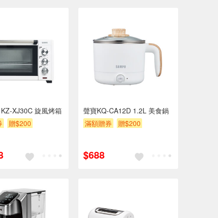
 KZ-XJ30C 旋風烤箱
聲寶KQ-CA12D 1.2L 美食鍋
券
贈$200
滿額贈券
贈$200
8
$688