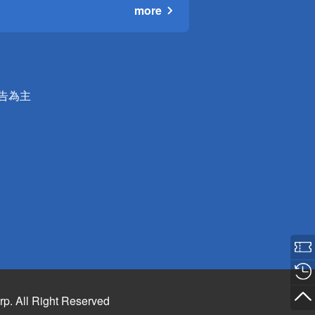
more
公告為主
rp. All Right Reserved