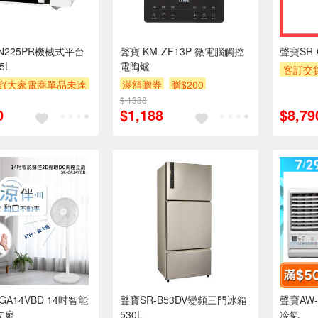
N225PR機械式平台
聲寶 KM-ZF13P 微電腦觸控
聲寶SR-
5L
電陶爐
客訂交
貨(大家電商單品未達
滿額贈券
贈$200
萬元需加
收$300-500,部分
安裝跨
$ 1388
0
$1,188
$8,79
區費另計,實際收費以
專
人聯絡報價為主)
滿額贈
滿額贈券
-GA14VBD 14吋智能
聲寶SR-B53DV變頻三門冰箱
聲寶AW-
立扇
530L
冷氣