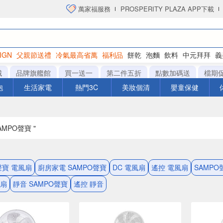
萬家福服務
PROSPERITY PLAZA APP下載
IGN
父親節送禮
冷氣最高省萬
福利品
餅乾
泡麵
飲料
中元拜拜
義
洋芋片
城
品牌旗艦館
買一送一
第二件五折
點數加碼送
檔期
泡
生活家電
熱門3C
美妝個清
嬰童保健
AMPO聲寶 "
聲寶 電風扇
廚房家電 SAMPO聲寶
DC 電風扇
遙控 電風扇
SAMPO
風扇
靜音 SAMPO聲寶
遙控 靜音