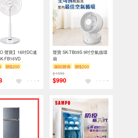
PO 聲寶】16吋DC遙
聲寶 SK-TB09S 9吋空氣循環
K-FB16VD
扇
券
贈$200
滿額贈券
贈$200
$ 1099
8
$990