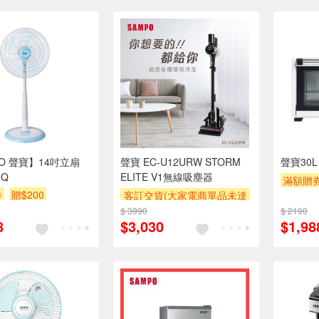
O 聲寶】14吋立扇
聲寶 EC-U12URW STORM
聲寶30L
4Q
ELITE V1無線吸塵器
滿額贈
券
贈$200
客訂交貨(大家電商單品未達
萬元需加收$300-500,部分
$ 3990
$ 2190
8
$3,030
$1,98
安裝跨區費另計,實際收費以
專人聯絡報價為主)
滿額贈券