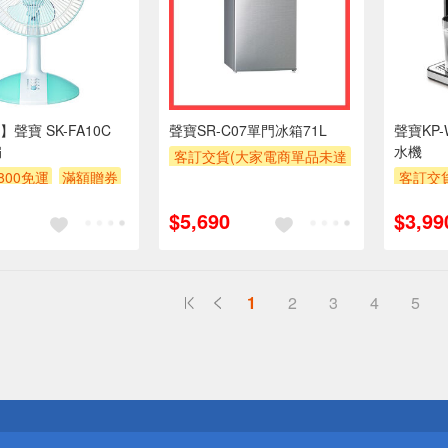
聲寶 SK-FA10C
聲寶SR-C07單門冰箱71L
聲寶KP
扇
水機
客訂交貨(大家電商單品未達
800免運
滿額贈券
萬元需加收$300-500,部分
客訂交
安裝跨區費另計,實際收費以
萬元需加
$5,690
$3,99
專人聯絡報價為主)
安裝跨
專
滿額贈券
滿額贈
1
2
3
4
5
送
請小心！