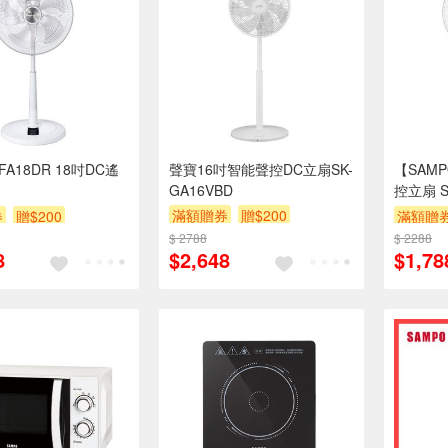
FA18DR 18吋DC遙
聲寶16吋智能聲控DC立扇SK-
【SAM
GA16VBD
控立扇 S
滿額贈券
贈$200
券
贈$200
滿額贈
$ 2788
$ 2288
8
$2,648
$1,78