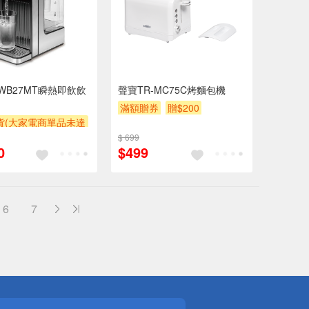
-WB27MT瞬熱即飲飲
聲寶TR-MC75C烤麵包機
滿額贈券
贈$200
貨(大家電商單品未達
收$300-500,部分
$ 699
0
$499
區費另計,實際收費以
人聯絡報價為主)
券
6
7