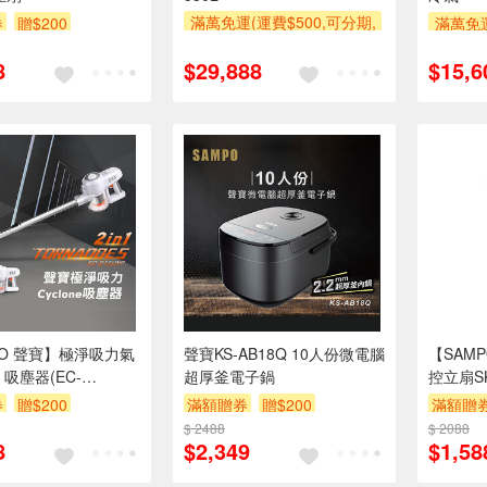
滿萬免運(運費$500,可分期,
券
贈$200
滿萬免運
安裝跨區費另計,單品未滿1
安裝跨
8
$29,888
$15,6
萬元及使用6期以上分期0利
萬元及
率,需付基本安裝運費)
率,
滿額贈券
滿額折$
PO 聲寶】極淨吸力氣
聲寶KS-AB18Q 10人份微電腦
【SAM
) 吸塵器(EC-
超厚釜電子鍋
控立扇SK
)
券
贈$200
滿額贈券
贈$200
滿額贈
$ 2488
$ 2088
8
$2,349
$1,58