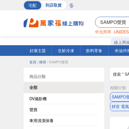
宅配
到店取貨
中元拜拜
UNIDES
巧克力
罐頭
海苔
線上商
好康主題
生鮮冷凍
飲料零食
米油沖
首頁
/ 搜尋
/ SAMPO聲寶
搜索 " S
商品分類
全部
相關分類
SAMPO
DV攝影機
靜音 電
聲寶
車用清潔保養