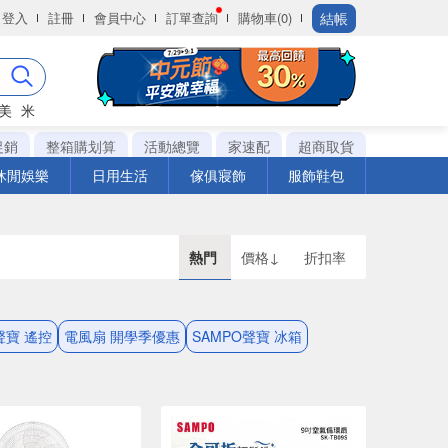
結帳
登入
註冊
會員中心
訂單查詢
購物車(0)
美
米
促銷
整箱購划算
活動總覽
家速配
超商取貨
休閒娛樂
日用生活
傢俱寢飾
服飾鞋包
熱門
價格↓
折扣率
聲寶 遙控
電風扇 開學季優惠
SAMPO聲寶 冰箱