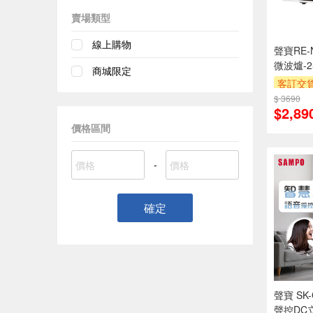
賣場類型
線上購物
聲寶RE-
微波爐-2
商城限定
客訂交
萬元需加
$ 3690
$2,89
安裝跨
專
價格區間
滿額折
-
確定
聲寶 SK
聲控DC