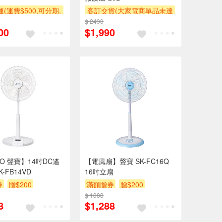
(運費$500,可分期,
客訂交貨(大家電商單品未達
區費另計,單品未滿1
萬元需加收$300-500,部分
$ 2490
00
$1,990
使用6期以上分期0利
安裝跨區費另計,實際收費以
需付基本安裝運費)
專人聯絡報價為主)
500
滿額贈券
滿額折
滿額贈券
PO 聲寶】14吋DC遙
【電風扇】聲寶 SK-FC16Q
-FB14VD
16吋立扇
券
贈$200
滿額贈券
贈$200
$ 1388
8
$1,288