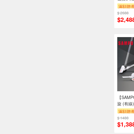
滿額贈
$ 2688
$2,48
【SAM
旋 (有線
B15UYP
滿額贈
$ 1488
$1,38