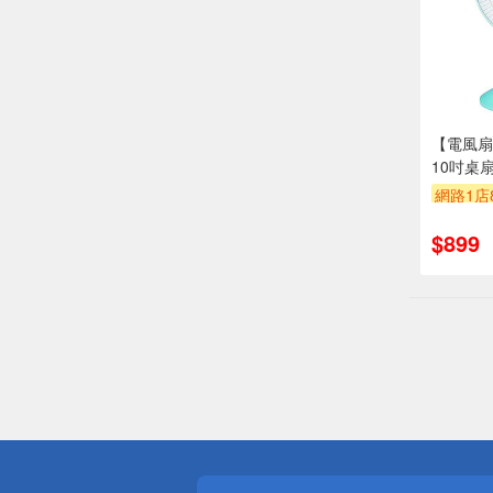
【電風扇】
10吋桌
網路1店
贈$200
$899
偏遠地區配
詐騙網頁！
得獎公告