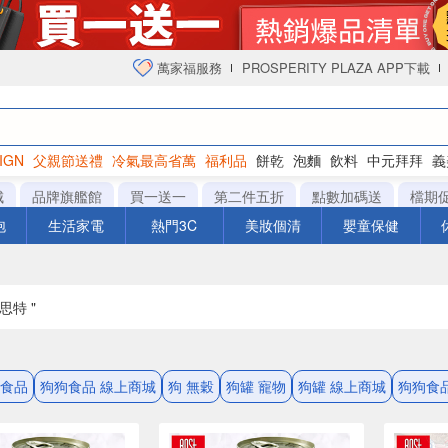
萬家福服務
PROSPERITY PLAZA APP下載
IGN
父親節送禮
冷氣最高省萬
福利品
餅乾
泡麵
飲料
中元拜拜
義
衛生紙
城
品牌旗艦館
買一送一
第二件五折
點數加碼送
檔期
泡
生活家電
熱門3C
美妝個清
嬰童保健
思特 "
狗食品
狗狗食品 線上商城
狗 無穀
狗罐 寵物
狗罐 線上商城
狗狗食