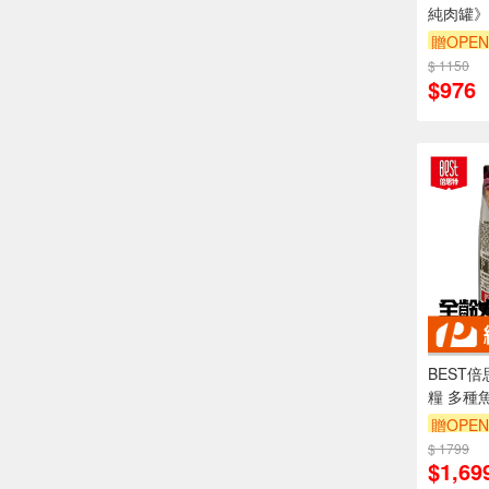
純肉罐》
飼牛 混
贈OPEN
100%無
$ 1150
$976
BEST
糧 多種
犬低敏護
贈OPEN
$ 1799
$1,69