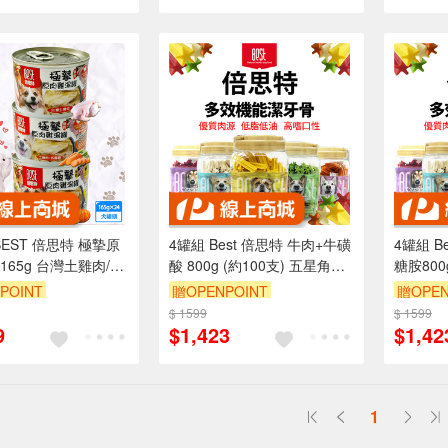
BEST 倍思特 極摯原
4罐組 Best 倍思特 牛肉+牛磺
4罐組 B
165g 台灣土雞肉/紅
酸 800g (約100支) 五星角潔
糖胺800
瓜 胺基酸 營養素 膳食
牙骨 狗零食 清除牙齒汙垢
潔牙骨 
POINT
贈OPENPOINT
贈OPEN
犬適用
$ 1599
$ 1599
9
$1,423
$1,42
1