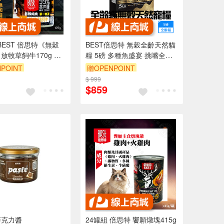
BEST 倍思特《無穀
BEST倍思特 無穀全齡天然貓
放牧草飼牛170g 添
糧 5磅 多種魚盛宴 挑嘴全齡
天 100%無穀無麩
貓低敏護膚配方
POINT
贈OPENPOINT
肉量
$ 999
$859
巧克力醬
24罐組 倍思特 饗願燉塊415g