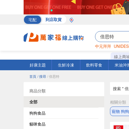
宅配
到店取貨
中元拜拜
UNIDES
海苔
巧克力
罐頭
線上商
好康主題
生鮮冷凍
飲料零食
米油沖
首頁
/ 搜尋
/ 倍思特
搜索 " 倍
商品分類
全部
相關分類
寵物 狗
狗狗食品
貓咪食品