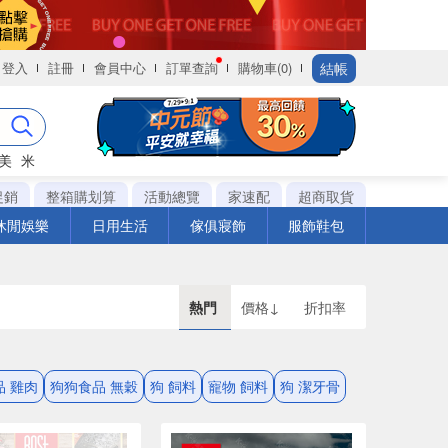
結帳
登入
註冊
會員中心
訂單查詢
購物車(0)
美
米
促銷
整箱購划算
活動總覽
家速配
超商取貨
休閒娛樂
日用生活
傢俱寢飾
服飾鞋包
熱門
價格↓
折扣率
品 雞肉
狗狗食品 無穀
狗 飼料
寵物 飼料
狗 潔牙骨