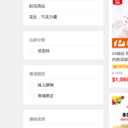
鋁箔用品
花生．巧克力醬
品牌分類
倍思特
24罐組 
肉雞湯罐
基酸 營
贈OPEN
用
$ 1250
賣場類型
$1,06
線上購物
商城限定
價格區間