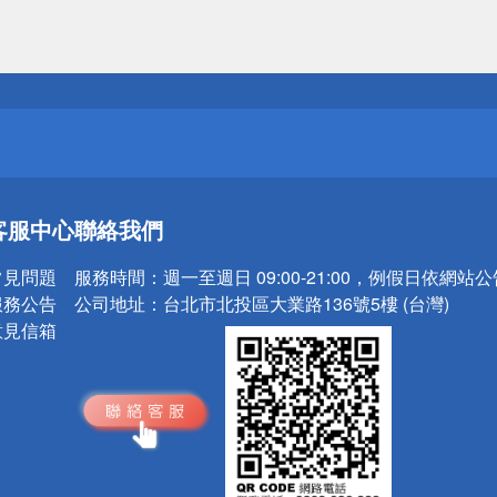
送
請小心！
送
客服中心
聯絡我們
請小心！
常見問題
服務時間：
週一至週日 09:00-21:00，例假日依網站
服務公告
公司地址：
台北市北投區大業路136號5樓 (台灣)
意見信箱