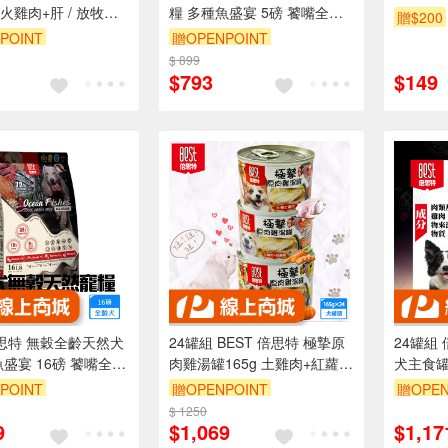
火雞肉+肝 / 放牧草
糧 多種魚盛宴 5磅 饕嘴全齡
贈$200
搭170g 添加自然寒天
犬低敏護膚配方
POINT
贈OPENPOINT
穀無麩 99%含肉量
$ 899
$793
$149
倍思特 無穀全齡天然犬
24罐組 BEST 倍思特 極摯原
24罐組 
魚盛宴 16磅 饕嘴全齡
肉雞湯罐165g 土雞肉+紅蘿蔔
犬主食罐
膚配方
胺基酸 營養素 膳食纖維 全犬
肉野豬肉
POINT
贈OPENPOINT
贈OPEN
適用
高蛋白無
$ 1250
齡犬適
9
$1,069
$1,17