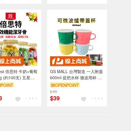
est 倍思特 牛奶+葡萄
GS MALL 台灣製造 一入附蓋
g (約100支) 五星角
600ml 提把水杯 微波用杯 水
狗零食 清除牙齒汙垢
杯 咖啡杯 泡麵杯 馬克杯 燕麥
POINT
贈OPENPOINT
杯 湯杯 提把杯
$ 99
3
$39