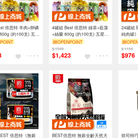
est 倍思特 羊肉+卵磷
4罐組 Best 倍思特 綠茶+藍藻
24罐組 
00g (約100支) 五星
+絲蘭 800g (約100支) 五星角
純肉罐》
 狗零食 清除牙齒汙
潔牙骨 狗零食 清除牙齒汙垢
加自然寒
POINT
贈OPENPOINT
贈OPEN
99%含
$ 1599
$ 1150
3
$1,423
$976
BEST 倍思特《無穀
BEST倍思特 無穀全齡天然犬
焙司特