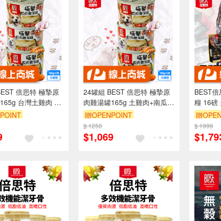
BEST 倍思特 極摯原
24罐組 BEST 倍思特 極摯原
BEST
165g 台灣土雞肉 胺
肉雞湯罐165g 土雞肉+南瓜
糧 16
養素 膳食纖維 全犬適
胺基酸 營養素 膳食纖維 全犬
貓低敏
POINT
贈OPENPOINT
贈OPEN
適用
$ 1250
$ 1999
9
$1,069
$1,79