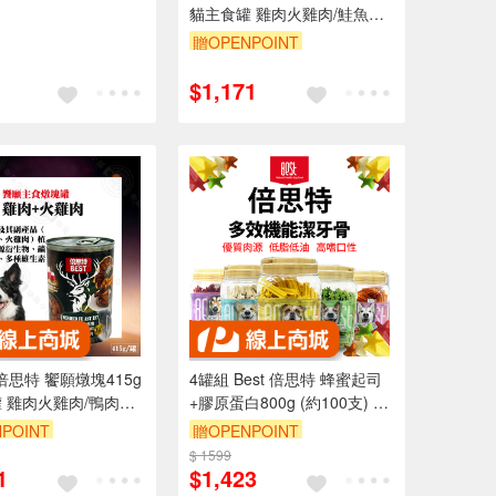
貓主食罐 雞肉火雞肉/鮭魚鱒
魚/火雞肉雞肝 無穀低敏 高蛋
贈OPENPOINT
白無穀低敏 補水好吃 全齡貓
適用
$1,171
倍思特 饗願燉塊415g
4罐組 Best 倍思特 蜂蜜起司
 雞肉火雞肉/鴨肉鹿
+膠原蛋白800g (約100支) 五
/雞肉雞肝 無穀低敏
星角潔牙骨 狗零食 清除牙齒
POINT
贈OPENPOINT
穀低敏 補水好吃 全
汙垢
$ 1599
用
1
$1,423