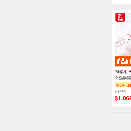
24罐組 
肉雞湯罐
蘿蔔/南
贈OPEN
纖維 全
$ 1250
$1,06