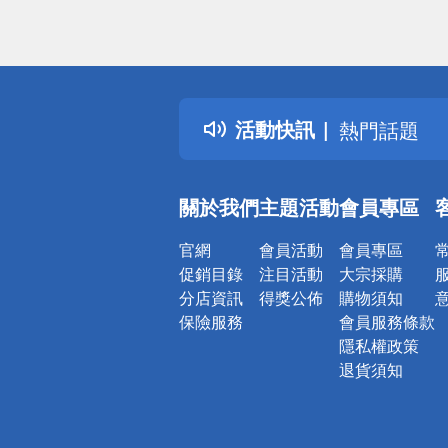
偏遠地區配
詐騙網頁！
得獎公告
活動快訊
熱門話題
銀行優惠
偏遠地區配
關於我們
主題活動
會員專區
詐騙網頁！
官網
會員活動
會員專區
促銷目錄
注目活動
大宗採購
分店資訊
得獎公佈
購物須知
保險服務
會員服務條款
隱私權政策
退貨須知