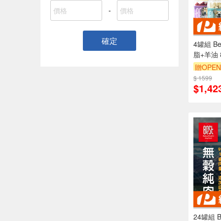
-
確定
4罐組 B
脂+羊油 8
角潔牙骨
贈OPEN
垢
$ 1599
$1,42
24罐組 