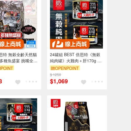
倍思特 無穀全齡天然貓
24罐組 BEST 倍思特《無穀
磅 多種魚盛宴 挑嘴全齡
純肉罐》火雞肉＋肝170g 添
護膚配方
加自然寒天 100%無穀無麩
POINT
贈OPENPOINT
99%含肉量
$ 1250
3
$1,069