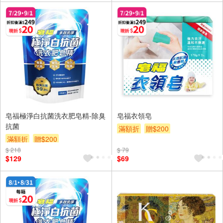
皂福極淨白抗菌洗衣肥皂精-除臭
皂福衣領皂
抗菌
滿額折
贈$200
滿額折
贈$200
$ 218
$ 79
$129
$69