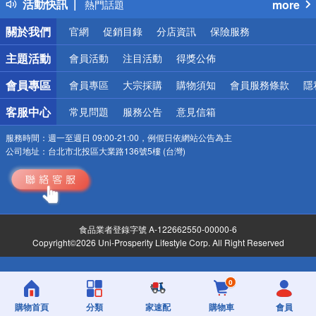
活動快訊
more
熱門話題
銀行優惠
關於我們
官網
促銷目錄
分店資訊
保險服務
偏遠地區配送
詐騙網頁！請小心！
主題活動
會員活動
注目活動
得獎公佈
會員專區
會員專區
大宗採購
購物須知
會員服務條款
隱
客服中心
常見問題
服務公告
意見信箱
服務時間：
週一至週日 09:00-21:00，例假日依網站公告為主
公司地址：
台北市北投區大業路136號5樓 (台灣)
食品業者登錄字號 A-122662550-00000-6
Copyright©2026 Uni-Prosperity Lifestyle Corp. All Right Reserved
0
購物首頁
分類
家速配
購物車
會員