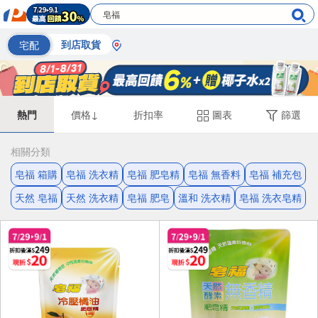
宅配
到店取貨
熱門
價格↓
折扣率
圖表
篩選
相關分類
皂福 箱購
皂福 洗衣精
皂福 肥皂精
皂福 無香料
皂福 補充包
天然 皂福
天然 洗衣精
皂福 肥皂
溫和 洗衣精
皂福 洗衣皂精