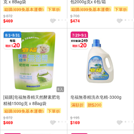
克 x 8Bag袋
包2000g克x 6包/箱
箱購(699免基本運費)
下單折
箱購(699免基本運費)
下單折
$ 872
贈$200
$ 708
贈$200
$469
$474
8入
[箱購]皂福無香精天然酵素肥皂
皂福無香精洗衣皂精-3300g
精補1500g克 x 8Bag袋
滿額折
贈$200
箱購(699免基本運費)
下單折
$ 872
贈$200
$ 195
$469
$169