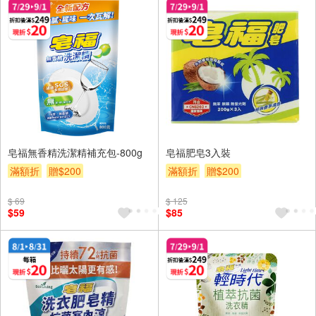
皂福無香精洗潔精補充包-800g
皂福肥皂3入裝
滿額折
贈$200
滿額折
贈$200
$ 69
$ 125
$59
$85