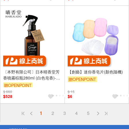
〔本野有限公司〕日本晴香堂芳
【創藝】迷你香皂片(顏色隨機)
香噴霧棕瓶280ml (白色皂香)-2
贈OPENPOINT
入
贈OPENPOINT
$ 660
$ 15
$528
$6
偏遠地區配送
1
2
3
4
5
詐騙網頁！請小心！
得獎公告