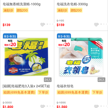
皂福無香精洗潔精-1000g
皂福洗衣皂精-3300g
滿額折
贈$200
滿額折
贈$200
$ 195
$139
$159
24入
24入
[箱購]皂福肥皂3入裝x 24SET組
皂福衣領皂
箱購(699免基本運費)
下單折
箱購(699免基本運費)
下單折
贈$200
贈$200
$ 3000
$ 1896
$1,800
$1,560