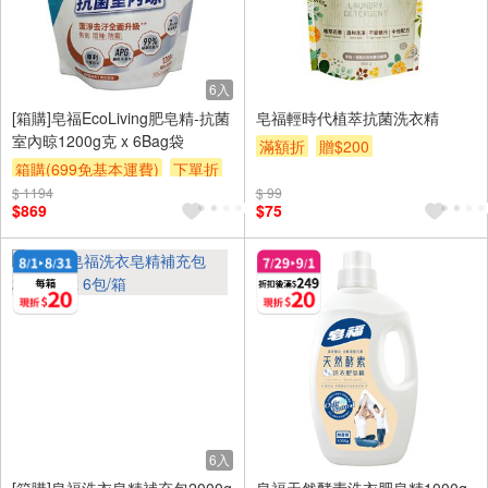
6入
[箱購]皂福EcoLiving肥皂精-抗菌
皂福輕時代植萃抗菌洗衣精
室內晾1200g克 x 6Bag袋
滿額折
贈$200
箱購(699免基本運費)
下單折
$ 1194
贈$200
$ 99
$869
$75
6入
[箱購]皂福洗衣皂精補充包2000g
皂福天然酵素洗衣肥皂精1000g