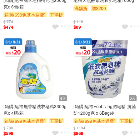
克x 6包/箱
滿額折
贈$200
箱購(699免基本運費)
下單折
$ 774
贈$200
$ 119
$474
$89
4入
6入
[箱購]皂福無香精洗衣皂精3300g
[箱購]皂福EcoLiving肥皂精-抗菌
克x 4瓶/箱
防1200g克 x 6Bag袋
箱購(699免基本運費)
下單折
箱購(699免基本運費)
下單折
$ 780
贈$200
$ 1194
贈$200
$599
$869