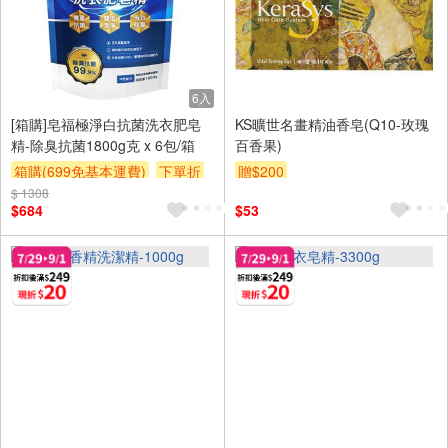
6入
[箱購]皂福極淨白抗菌洗衣肥皂
KS曠世名畫精油香皂(Q10-玫瑰
精-除臭抗菌1800g克 x 6包/箱
百香果)
箱購(699免基本運費)
下單折
贈$200
$ 1308
贈$200
$684
$53