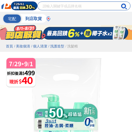
宅配
到店取貨
首頁
/ 美妝個清
/ 個人清潔
/ 洗護造型
/ 洗髮精