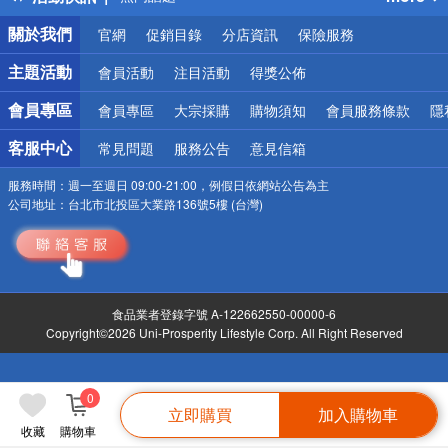
銀行優惠
關於我們
官網
促銷目錄
分店資訊
保險服務
偏遠地區配送
詐騙網頁！請小心！
主題活動
會員活動
注目活動
得獎公佈
會員專區
會員專區
大宗採購
購物須知
會員服務條款
隱
客服中心
常見問題
服務公告
意見信箱
服務時間：
週一至週日 09:00-21:00，例假日依網站公告為主
公司地址：
台北市北投區大業路136號5樓 (台灣)
食品業者登錄字號 A-122662550-00000-6
Copyright©2026 Uni-Prosperity Lifestyle Corp. All Right Reserved
0
立即購買
加入購物車
收藏
購物車