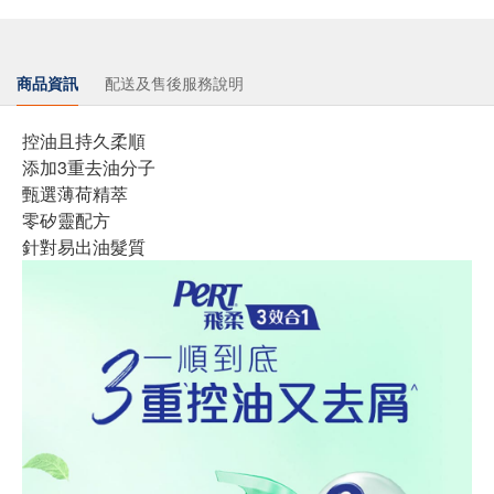
商品資訊
配送及售後服務說明
控油且持久柔順
添加3重去油分子
甄選薄荷精萃
零矽靈配方
針對易出油髮質