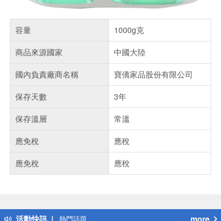
容量
1000g克
商品來源國家
中國大陸
國內負責廠商名稱
寶僑家品股份有限公司
保存天數
3年
保存溫層
常溫
應免稅
應稅
應免稅
應稅
偏遠地區配送
詐騙網頁！請小心！
得獎公告
活動快訊
more
熱門話題