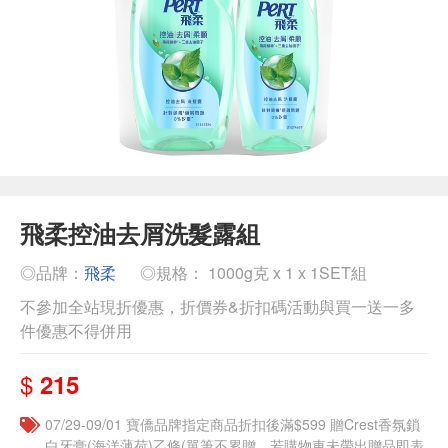
飛柔控油去屑洗髮露組
◎品牌：
飛柔
◎規格： 1000g克 x 1 x 1SET組
不參加全站現折優惠，折價券&折扣碼活動與買一送一多
件優惠不得併用
$
215
07/29-09/01 寶僑品牌指定商品折扣後滿$599 贈Crest香氛鎖
白牙膏(海洋薄荷)乙條(單筆不累贈，若購物車未帶出贈品即表