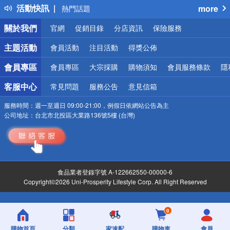
活動快訊
more
熱門話題
銀行優惠
關於我們
官網
促銷目錄
分店資訊
保險服務
偏遠地區配送
詐騙網頁！請小心！
主題活動
會員活動
注目活動
得獎公佈
會員專區
會員專區
大宗採購
購物須知
會員服務條款
隱
客服中心
常見問題
服務公告
意見信箱
服務時間：
週一至週日 09:00-21:00，例假日依網站公告為主
公司地址：
台北市北投區大業路136號5樓 (台灣)
食品業者登錄字號 A-122662550-00000-6
Copyright©2026 Uni-Prosperity Lifestyle Corp. All Right Reserved
0
購物首頁
分類
家速配
購物車
會員