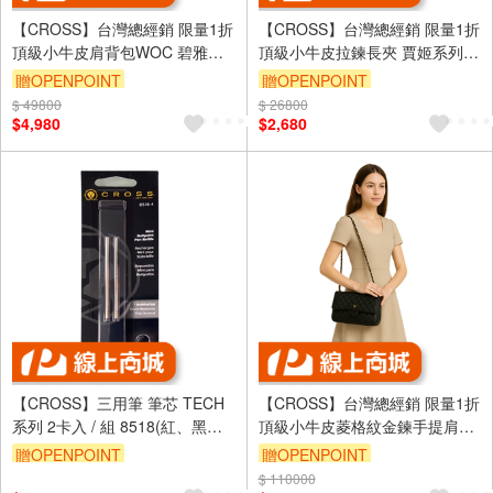
【CROSS】台灣總經銷 限量1折
【CROSS】台灣總經銷 限量1折
頂級小牛皮肩背包WOC 碧雅系
頂級小牛皮拉鍊長夾 賈姬系列
列 全新專櫃展示品(黑色)
全新專櫃展示品(琥珀色 送禮盒
贈OPENPOINT
贈OPENPOINT
提袋)
$ 49800
$ 26800
$4,980
$2,680
【CROSS】三用筆 筆芯 TECH
【CROSS】台灣總經銷 限量1折
系列 2卡入 / 組 8518(紅、黑、
頂級小牛皮菱格紋金鍊手提肩背
藍) - 多款可選
包 茱莉婭系列 全新專櫃展示品
贈OPENPOINT
贈OPENPOINT
(黑色)
$ 110000