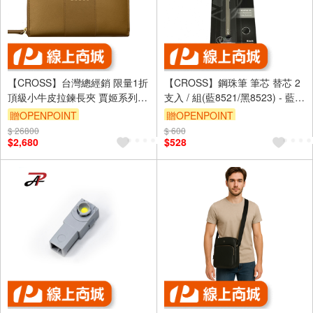
【CROSS】台灣總經銷 限量1折
【CROSS】鋼珠筆 筆芯 替芯 2
頂級小牛皮拉鍊長夾 賈姬系列
支入 / 組(藍8521/黑8523) - 藍
全新專櫃展示品(發財金 送禮盒
8521
贈OPENPOINT
贈OPENPOINT
提袋)
$ 26800
$ 600
$2,680
$528