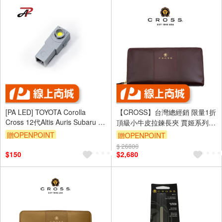
[PA LED] TOYOTA Corolla
【CROSS】台灣總經銷 限量1折
Cross 12代Altis Auris Subaru 氣
頂級小牛皮拉鍊長夾 賈姬系列
氛燈 中央置物燈
全新專櫃展示品(酒紅色 送禮盒
贈OPENPOINT
贈OPENPOINT
提袋)
$ 26800
$150
$2,680