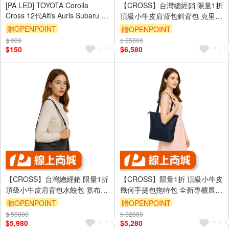
[PA LED] TOYOTA Corolla
【CROSS】台灣總經銷 限量1折
Cross 12代Altis Auris Subaru 氣
頂級小牛皮肩背包斜背包 克里斯
氛燈 專用線組1.0-僅限中央置物
系列 全新專櫃展示品
贈OPENPOINT
贈OPENPOINT
燈使用
$ 999
$ 65800
$150
$6,580
【CROSS】台灣總經銷 限量1折
【CROSS】限量1折 頂級小牛皮
頂級小牛皮肩背包水餃包 嘉布莉
幾何手提包拖特包 全新專櫃展示
系列 全新專櫃展示品
品(深藍色)
贈OPENPOINT
贈OPENPOINT
$ 59800
$ 52800
$5,980
$5,280