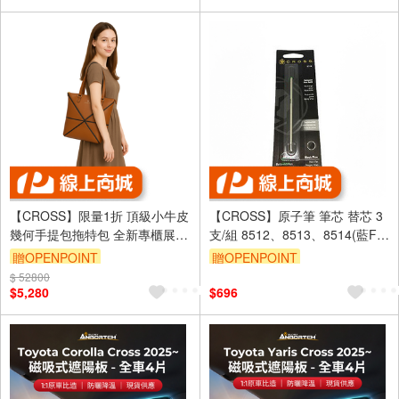
【CROSS】限量1折 頂級小牛皮
【CROSS】原子筆 筆芯 替芯 3
幾何手提包拖特包 全新專櫃展示
支/組 8512、8513、8514(藍F/
品(琥珀色)
黑FM) - 多款可選
贈OPENPOINT
贈OPENPOINT
$ 52800
$5,280
$696