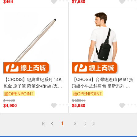
$464
$7,680
【CROSS】經典世紀系列 14K
【CROSS】台灣總經銷 限量1折
包金 原子筆 附筆盒+附袋 /支
頂級小牛皮斜肩包 韋斯系列 全
1502
新專櫃展示品
贈OPENPOINT
贈OPENPOINT
$ 7500
$ 59800
$4,900
$5,980
偏遠地區配送
1
2
詐騙網頁！請小心！
得獎公告