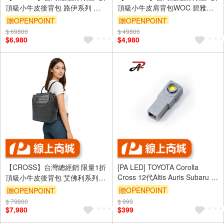
頂級小牛皮後背包 路伊系列 全
頂級小牛皮肩背包WOC 碧雅系
新專櫃展示品
列 全新專櫃展示品(米色)
贈OPENPOINT
贈OPENPOINT
$ 69800
$ 49800
$6,980
$4,980
【CROSS】台灣總經銷 限量1折
[PA LED] TOYOTA Corolla
Cross 12代Altis Auris Subaru 氣
頂級小牛皮後背包 艾佛利系列
氛燈 專用線組2.0-可1對4對接使
全新專櫃展示品
贈OPENPOINT
贈OPENPOINT
用
$ 79800
$ 999
$7,980
$399