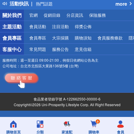
活動快訊
more
熱門話題
銀行優惠
關於我們
官網
促銷目錄
分店資訊
保險服務
偏遠地區配送
詐騙網頁！請小心！
主題活動
會員活動
注目活動
得獎公佈
會員專區
會員專區
大宗採購
購物須知
會員服務條款
隱
客服中心
常見問題
服務公告
意見信箱
服務時間：
週一至週日 09:00-21:00，例假日依網站公告為主
公司地址：
台北市北投區大業路136號5樓 (台灣)
食品業者登錄字號 A-122662550-00000-6
Copyright©2026 Uni-Prosperity Lifestyle Corp. All Right Reserved
0
購物首頁
分類
家速配
購物車
會員