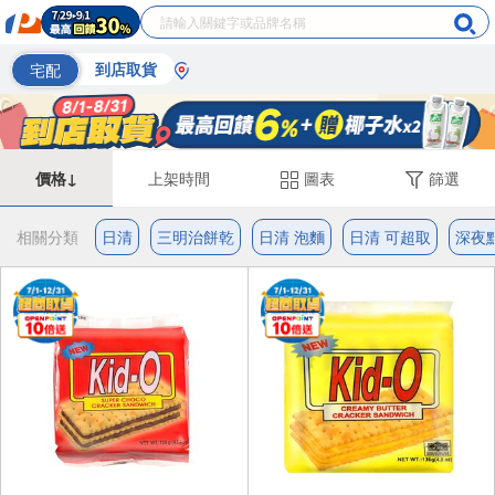
宅配
到店取貨
價格↓
上架時間
圖表
篩選
相關分類
日清
三明治餅乾
日清 泡麵
日清 可超取
深夜