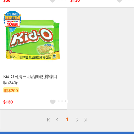
$36
$130
Kid-O日清三明治餅乾(檸檬口
味)340g
贈$200
$130
偏遠地區配送
1
詐騙網頁！請小心！
得獎公告