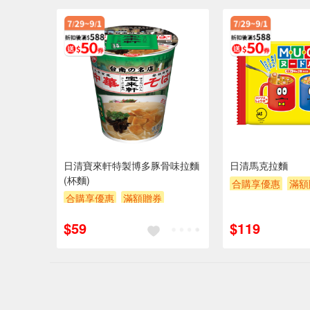
日清寶來軒特製博多豚骨味拉麵
日清馬克拉麵
(杯麵)
合購享優惠
滿額
合購享優惠
滿額贈券
贈$200
贈$200
$59
$119