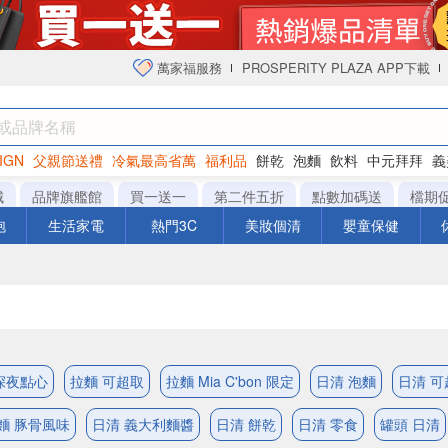
萬家福服務
PROSPERITY PLAZA APP下載
IGN
父親節送禮
冷氣最高省萬
福利品
餅乾
泡麵
飲料
中元拜拜
義
衛生紙
城
品牌旗艦館
買一送一
第二件五折
點數加碼送
檔期
泡
生活家電
熱門3C
美妝個清
嬰童保健
深夜點心
拉麵 可超取
拉麵 Mia C'bon 限定
日清 泡麵
日清 可
麵 豚骨風味
日清 義大利麵醬
日清 餅乾
日清 零食
罐頭 日清