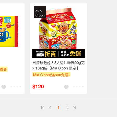
日清麵包超人3入醬油味麵90g克
x 1Bag袋【Mia C'bon 限定】
贈券
Mia C'bon(滿800免運)
滿額折
$120
1