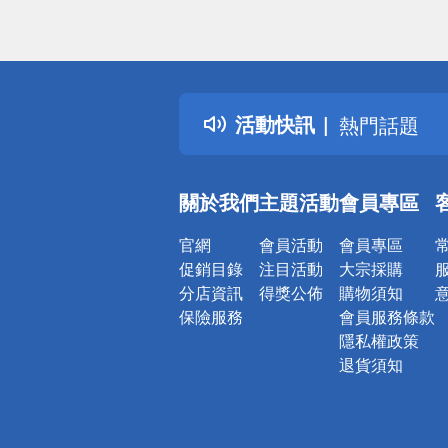
偏遠地區配
詐騙網頁！
得獎公告
活動快訊
熱門話題
銀行優惠
偏遠地區配
關於我們
主題活動
會員專區
詐騙網頁！
官網
會員活動
會員專區
促銷目錄
注目活動
大宗採購
分店資訊
得獎公佈
購物須知
保險服務
會員服務條款
隱私權政策
退貨須知