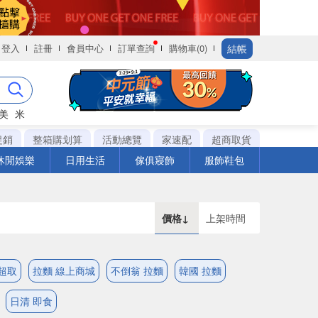
結帳
登入
註冊
會員中心
訂單查詢
購物車(0)
美
米
促銷
整箱購划算
活動總覽
家速配
超商取貨
休閒娛樂
日用生活
傢俱寢飾
服飾鞋包
價格↓
上架時間
超取
拉麵 線上商城
不倒翁 拉麵
韓國 拉麵
日清 即食