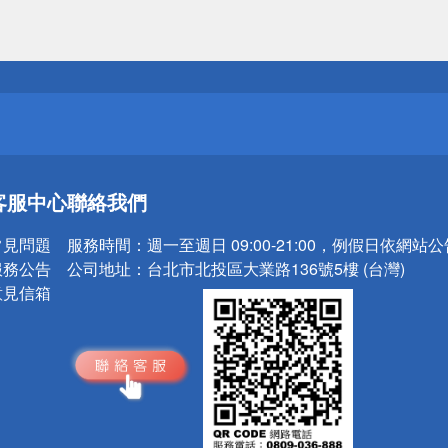
送
請小心！
送
客服中心
聯絡我們
請小心！
常見問題
服務時間：
週一至週日 09:00-21:00，例假日依網站
服務公告
公司地址：
台北市北投區大業路136號5樓 (台灣)
意見信箱