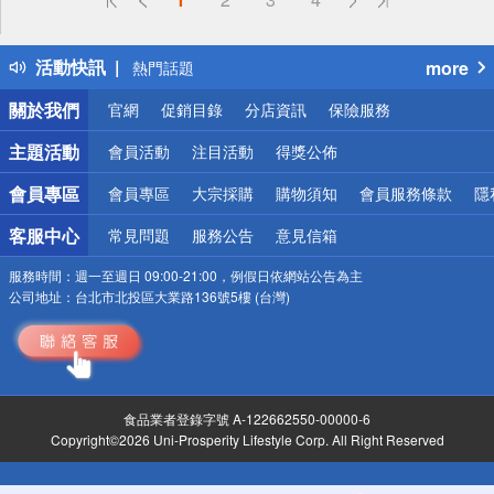
詐騙網頁！請小心！
得獎公告
活動快訊
more
熱門話題
銀行優惠
關於我們
官網
促銷目錄
分店資訊
保險服務
偏遠地區配送
詐騙網頁！請小心！
主題活動
會員活動
注目活動
得獎公佈
會員專區
會員專區
大宗採購
購物須知
會員服務條款
隱
客服中心
常見問題
服務公告
意見信箱
服務時間：
週一至週日 09:00-21:00，例假日依網站公告為主
公司地址：
台北市北投區大業路136號5樓 (台灣)
食品業者登錄字號 A-122662550-00000-6
Copyright©2026 Uni-Prosperity Lifestyle Corp. All Right Reserved