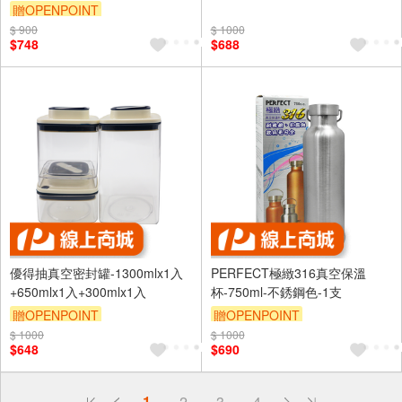
贈OPENPOINT
$ 900
$ 1000
$748
$688
優得抽真空密封罐-1300mlx1入
PERFECT極緻316真空保溫
+650mlx1入+300mlx1入
杯-750ml-不銹鋼色-1支
贈OPENPOINT
贈OPENPOINT
$ 1000
$ 1000
$648
$690
偏遠地區配送
1
2
3
4