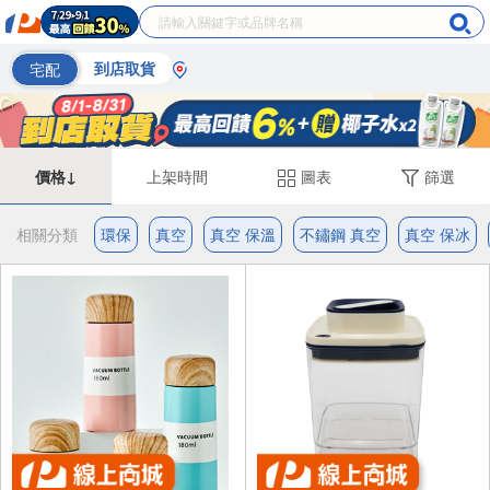
宅配
到店取貨
價格↓
上架時間
圖表
篩選
相關分類
環保
真空
真空 保溫
不鏽鋼 真空
真空 保冰