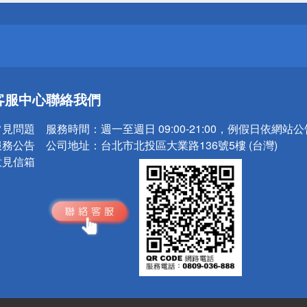
請小心！
送
客服中心
聯絡我們
請小心！
常見問題
服務時間：
週一至週日 09:00-21:00，例假日依網站
服務公告
公司地址：
台北市北投區大業路136號5樓 (台灣)
意見信箱