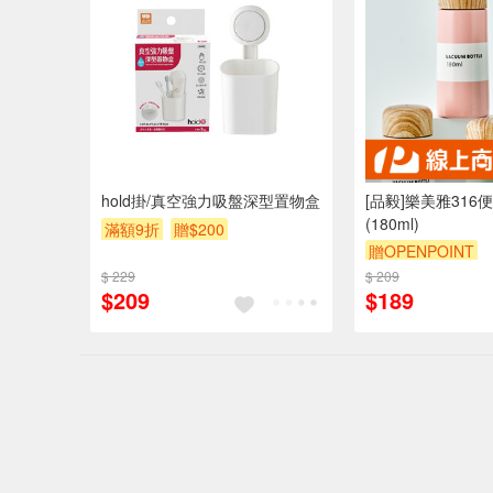
hold掛/真空強力吸盤深型置物盒
[品毅]樂美雅316
(180ml)
滿額9折
贈$200
贈OPENPOINT
$ 229
$ 209
$209
$189
偏遠地區配