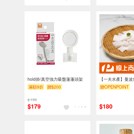
hold掛/真空強力吸盤蓮蓬頭架
【一夫水產】曼波
滿額9折
贈$200
贈OPENPOINT
訂單滿999享95折
$ 199
$179
$180