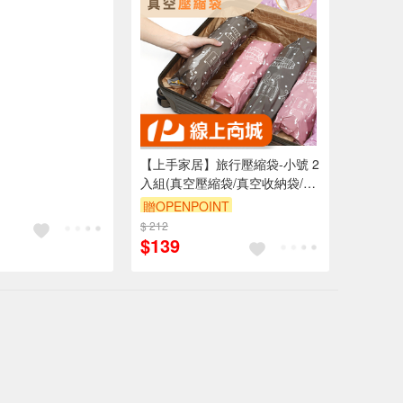
【上手家居】旅行壓縮袋-小號 2
入組(真空壓縮袋/真空收納袋/衣
服壓縮袋/衣物壓縮袋/手捲壓縮
贈OPENPOINT
袋/手卷壓縮袋)
$ 212
訂單滿999享9折
$139