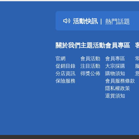
詐騙網頁！
得獎公告
活動快訊
熱門話題
銀行優惠
偏遠地區配
關於我們
主題活動
會員專區
詐騙網頁！
官網
會員活動
會員專區
促銷目錄
注目活動
大宗採購
分店資訊
得獎公佈
購物須知
保險服務
會員服務條款
隱私權政策
退貨須知