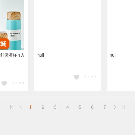
便利保溫杯 1入
null
null
1
2
3
4
5
6
7
送