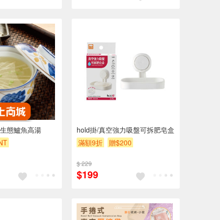
生態鱸魚高湯
hold掛/真空強力吸盤可拆肥皂盒
NT
滿額9折
贈$200
95折
$ 229
$199