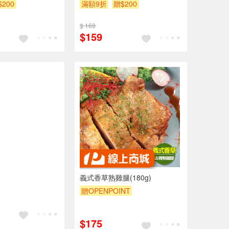
$200
滿額9折
贈$200
$ 169
$159
義式香草熟雞腿(180g)
贈OPENPOINT
$175