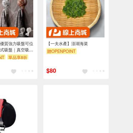
優質強力吸盤可位
【一夫水產】澎湖海菜
式吸盤｜真空吸盤
贈OPENPOINT
鉤｜廚房掛鉤｜無
NT
單品享8折
訂單滿999享95折
掛
$80