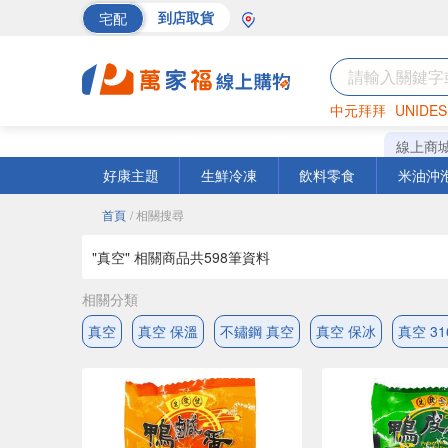
宅配
到店取貨
中元拜拜
UNIDES
巧克力
罐頭
海苔
線上商
好康主題
生鮮冷凍
飲料零食
米油沖
首頁
/ 相關搜尋
"真空" 相關商品共
598
筆資料
相關分類
真空
真空 保溫
不鏽鋼 真空
真空 保冰
真空 3