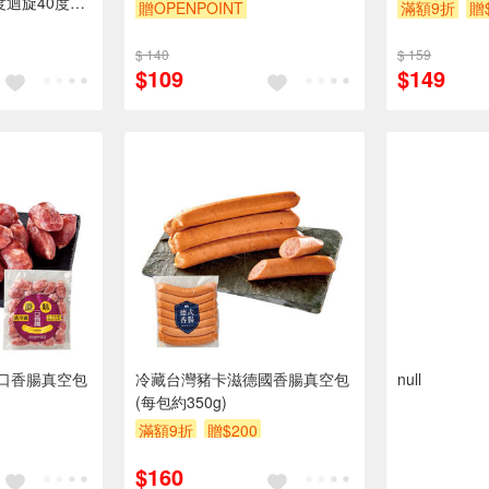
度迴旋40度高
贈OPENPOINT
滿額9折
贈
~蓮蓬頭掛架~
$ 140
$ 159
$109
$149
口香腸真空包
冷藏台灣豬卡滋德國香腸真空包
null
(每包約350g)
滿額9折
贈$200
$160