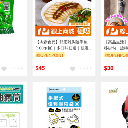
【杰森食代】舒肥雞胸隨手包
【高品生活】
(100g/包)｜多口味任選｜低溫烹
移掛勾｜旋轉
調鮮嫩多汁、真空包裝將美味牢
掛鉤｜浴室掛
贈OPENPOINT
贈OPENPOI
牢鎖住
痕掛鉤｜免釘
$45
$30