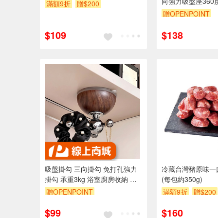
向強力吸盤座360
滿額9折
贈$200
低調整~免釘~免鑽
贈OPENPOINT
耐重6公斤
$109
$138
吸盤掛勾 三向掛勾 免打孔強力
冷藏台灣豬原味一
掛勾 承重3kg 浴室廚房收納 浴
(每包約350g)
室掛勾 真空吸盤 頂掛 壁掛 T型
贈OPENPOINT
滿額9折
贈$200
不傷牆面 北歐質感
$99
$160