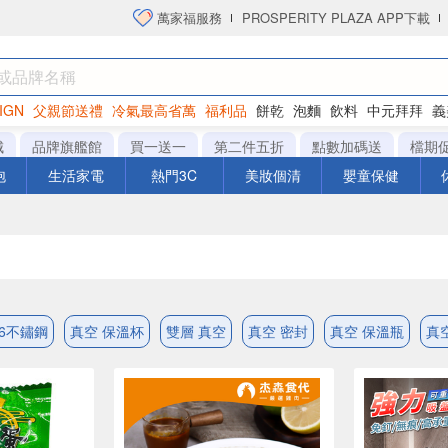
萬家福服務
PROSPERITY PLAZA APP下載
IGN
父親節送禮
冷氣最高省萬
福利品
餅乾
泡麵
飲料
中元拜拜
義
洋芋片
城
品牌旗艦館
買一送一
第二件五折
點數加碼送
檔期
泡
生活家電
熱門3C
美妝個清
嬰童保健
16不鏽鋼
真空 保溫杯
雙層 真空
真空 密封
真空 保溫瓶
真