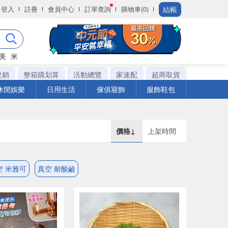
結帳
登入
註冊
會員中心
訂單查詢
購物車(0)
美
米
促銷
整箱購划算
活動總覽
家速配
超商取貨
休閒娛樂
日用生活
傢俱寢飾
服飾鞋包
價格↓
上架時間
空 米雅可
真空 耐酸鹼