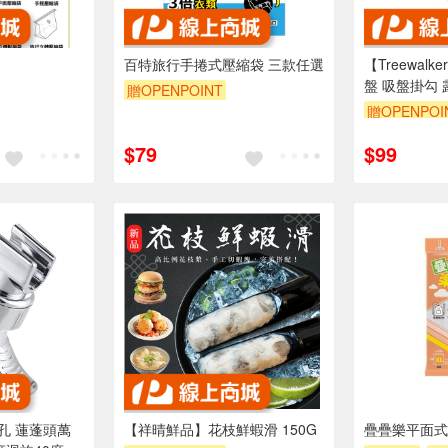
百特旅行手捲式壓縮袋 三款任選
【Treewal
盤 吸盤掛勾
贈OPENPOINT
車頂吸盤 車
贈OPENPOI
訂單滿999享9折
營 車泊
$79
$99
打孔 蓮蓬頭萬
【祥晴鮮品】花枝鮮蝦滑 150G
疊疊樂平面式