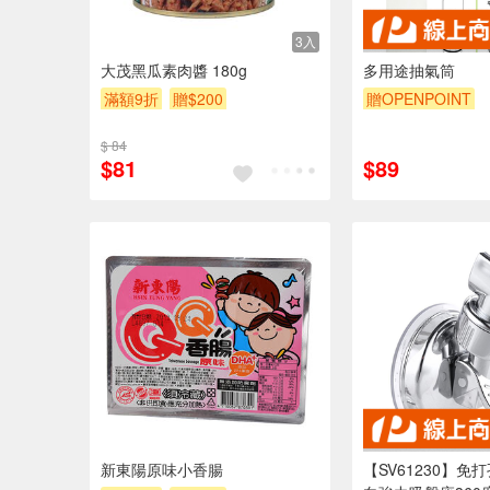
3入
大茂黑瓜素肉醬 180g
多用途抽氣筒
滿額9折
贈$200
贈OPENPOINT
訂單滿999享9折
$ 84
$81
$89
新東陽原味小香腸
【SV61230】免