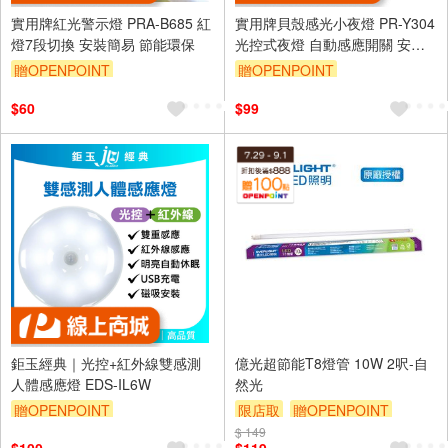
實用牌紅光警示燈 PRA-B685 紅
實用牌貝殼感光小夜燈 PR-Y304
燈7段切換 安裝簡易 節能環保
光控式夜燈 自動感應開關 安全
省電 適用多場所
贈OPENPOINT
贈OPENPOINT
訂單滿 2000 元折抵 100元
訂單滿 2000 元折抵 100元
$60
$99
（運費不算在 2000 元的範圍
（運費不算在 2000 元的範圍
內）
內）
單品享9折
單品享9折
鉅玉經典｜光控+紅外線雙感測
億光超節能T8燈管 10W 2呎-自
人體感應燈 EDS-IL6W
然光
贈OPENPOINT
限店取
贈OPENPOINT
$ 149
滿額9折
贈$200