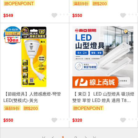
贈OPENPOINT
滿額9折
贈$200
$549
$550
【節能燈具】人體感應燈-彎管
【 東亞 】 LED 山型燈具 吸頂燈
LED(雙模式)-黃光
雙管 單管 LED 燈具 適用 T8燈
管 山型燈 / 含億光 白光燈管
滿額9折
贈$200
贈OPENPOINT
$550
$320
偏遠地區配送
1
2