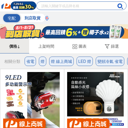
宅配
到店取貨
價格↓
上架時間
圖表
篩選
相關分類
省電
燈
燈 線上商城
LED 燈
變頻冷氣 省電