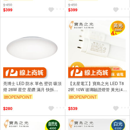
$ 450
$ 450
$399
$399
亮博士 LED 防水 單色 壁切 吸頂
【太星電工】寶島之光 LED T8
燈 28W 星空 星鑽 滿月 快拆設
2呎 10W 玻璃驗證燈管 黃光(4
計 保固2年
入)
贈OPENPOINT
贈OPENPOINT
$280
$539