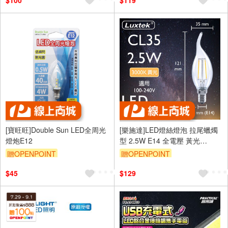
$100
$119
[寶旺旺]Double Sun LED全周光
[樂施達]LED燈絲燈泡 拉尾蠟燭
燈炮E12
型 2.5W E14 全電壓 黃光
（CL35）
贈OPENPOINT
贈OPENPOINT
$45
$129