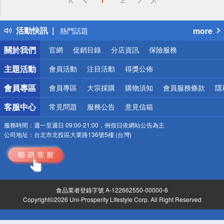
詐騙網頁！請小心！
得獎公告
活動快訊
more
熱門話題
銀行優惠
關於我們
官網
促銷目錄
分店資訊
保險服務
偏遠地區配送
詐騙網頁！請小心！
主題活動
會員活動
注目活動
得獎公佈
會員專區
會員專區
大宗採購
購物須知
會員服務條款
隱
客服中心
常見問題
服務公告
意見信箱
服務時間：
週一至週日 09:00-21:00，例假日依網站公告為主
公司地址：
台北市北投區大業路136號5樓 (台灣)
食品業者登錄字號 A-122662550-00000-6
Copyright©2026 Uni-Prosperity Lifestyle Corp. All Right Reserved