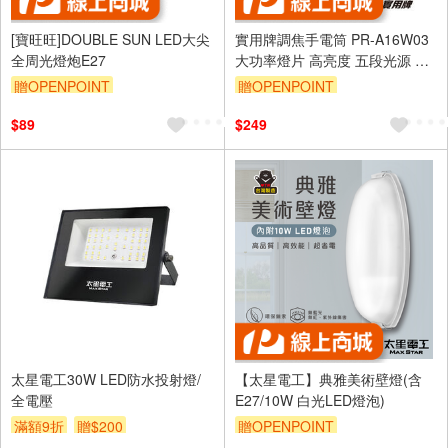
[寶旺旺]DOUBLE SUN LED大尖
實用牌調焦手電筒 PR-A16W03
全周光燈炮E27
大功率燈片 高亮度 五段光源 超
省電設計
贈OPENPOINT
贈OPENPOINT
訂單滿 2000 元折抵 100元
$89
$249
（運費不算在 2000 元的範圍
內）
單品享9折
太星電工30W LED防水投射燈/
【太星電工】典雅美術壁燈(含
全電壓
E27/10W 白光LED燈泡)
滿額9折
贈$200
贈OPENPOINT