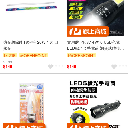
億光超節能T8燈管 20W 4呎-自
實用牌 PR-A14W10 USB充電
然光
LED鋁合金手電筒 調焦式體積輕
巧 便攜照明 附充電線
限店取
贈OPENPOINT
贈OPENPOINT
$ 199
滿額9折
贈$200
訂單滿 2000 元折抵 100元
$149
$149
（運費不算在 2000 元的範圍
內）
單品享9折