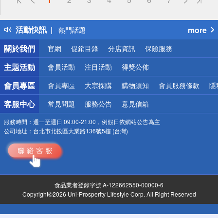
詐騙網頁！請小心！
得獎公告
活動快訊
more
熱門話題
銀行優惠
關於我們
官網
促銷目錄
分店資訊
保險服務
偏遠地區配送
詐騙網頁！請小心！
主題活動
會員活動
注目活動
得獎公佈
會員專區
會員專區
大宗採購
購物須知
會員服務條款
隱
客服中心
常見問題
服務公告
意見信箱
服務時間：
週一至週日 09:00-21:00，例假日依網站公告為主
公司地址：
台北市北投區大業路136號5樓 (台灣)
食品業者登錄字號 A-122662550-00000-6
Copyright©2026 Uni-Prosperity Lifestyle Corp. All Right Reserved