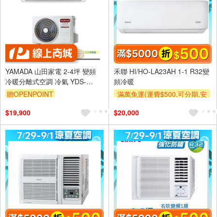
YAMADA 山田家電 2-4坪 變頻
禾聯 HI/HO-LA23AH 1-1 R32變
冷暖分離式空調 冷氣 YDS-
頻冷暖
FN23AH/YDC-FN23AH
贈OPENPOINT
滿萬免運(運費$500,可分期,安
裝跨區費另計,單品未滿1萬元
$19,900
$20,000
及使用6期以上分期0利率,需付
基本安裝運費)
滿額折$500