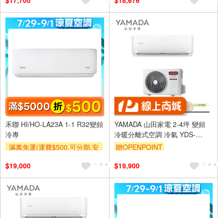
$17,700
$18,676
禾聯 HI/HO-LA23A 1-1 R32變頻
YAMADA 山田家電 2-4坪 變頻
冷專
冷暖分離式空調 冷氣 YDS-
FN23H/YDC-FN23H
滿萬免運(運費$500,可分期,安
贈OPENPOINT
裝跨區費另計,單品未滿1萬元
$19,000
$19,900
及使用6期以上分期0利率,需付
基本安裝運費)
滿額折$500