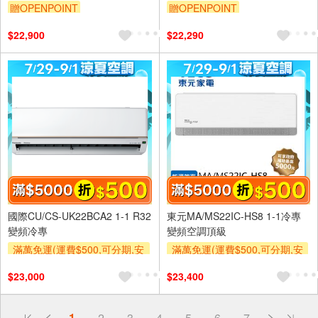
FN28AH/YDC-FN28AH
贈OPENPOINT
贈OPENPOINT
$22,900
$22,290
國際CU/CS-UK22BCA2 1-1 R32
東元MA/MS22IC-HS8 1-1冷專
變頻冷專
變頻空調頂級
滿萬免運(運費$500,可分期,安
滿萬免運(運費$500,可分期,安
裝跨區費另計,單品未滿1萬元
裝跨區費另計,單品未滿1萬元
$23,000
$23,400
及使用6期以上分期0利率,需付
及使用6期以上分期0利率,需付
基本安裝運費)
基本安裝運費)
滿額折$500
滿額折$500
偏遠地區配送
1
2
3
4
5
6
7