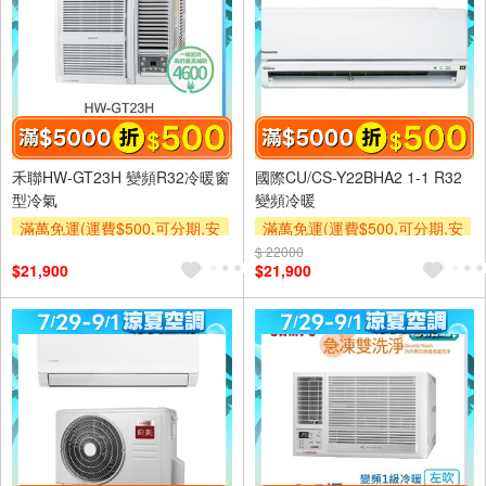
禾聯HW-GT23H 變頻R32冷暖窗
國際CU/CS-Y22BHA2 1-1 R32
型冷氣
變頻冷暖
滿萬免運(運費$500,可分期,安
滿萬免運(運費$500,可分期,安
裝跨區費另計,單品未滿1萬元
裝跨區費另計,單品未滿1萬元
$ 22000
$21,900
$21,900
及使用6期以上分期0利率,需付
及使用6期以上分期0利率,需付
基本安裝運費)
基本安裝運費)
滿額折$500
滿額折$500