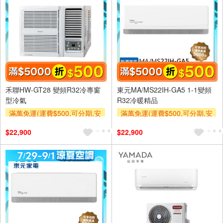
禾聯HW-GT28 變頻R32冷專窗
東元MA/MS22IH-GA5 1-1變頻
型冷氣
R32冷暖精品
滿萬免運(運費$500,可分期,安
滿萬免運(運費$500,可分期,安
裝跨區費另計,單品未滿1萬元
裝跨區費另計,單品未滿1萬元
$22,900
$22,900
及使用6期以上分期0利率,需付
及使用6期以上分期0利率,需付
基本安裝運費)
基本安裝運費)
滿額折$500
滿額折$500