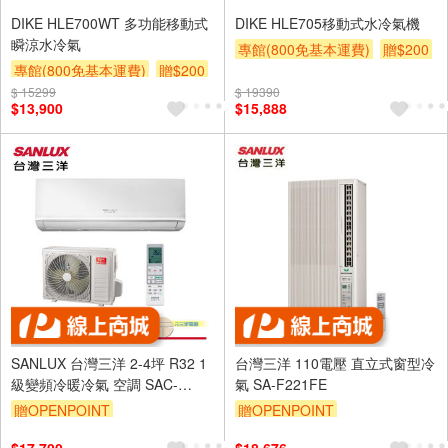
DIKE HLE700WT 多功能移動式
DIKE HLE705移動式水冷氣機
瞬涼水冷氣
專館(800免基本運費)
贈$200
專館(800免基本運費)
贈$200
$ 15299
$ 19390
$13,900
$15,888
SANLUX 台灣三洋 2-4坪 R32 1
台灣三洋 110電壓 直立式窗型冷
級變頻冷暖冷氣 空調 SAC-
氣 SA-F221FE
V22HR3/SAE-V22HR3
贈OPENPOINT
贈OPENPOINT