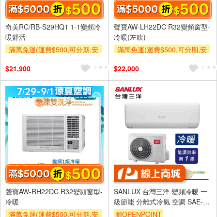
奇美RC/RB-S29HQ1 1-1變頻冷
聲寶AW-LH22DC R32變頻窗型-
暖舒活
冷暖(左吹)
滿萬免運(運費$500,可分期,安
滿萬免運(運費$500,可分期,安
裝跨區費另計,單品未滿1萬元
裝跨區費另計,單品未滿1萬元
$21,900
$22,000
及使用6期以上分期0利率,需付
及使用6期以上分期0利率,需付
基本安裝運費)
基本安裝運費)
滿額折$500
滿額折$500
聲寶AW-RH22DC R32變頻窗型-
SANLUX 台灣三洋 變頻冷暖 一
冷暖
級節能 分離式冷氣 空調 SAE-
V23HJ3/SAC-V23HJ3
滿萬免運(運費$500,可分期,安
贈OPENPOINT