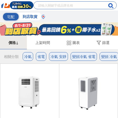
宅配
到店取貨
價格↓
上架時間
圖表
篩選
相關分類
冷氣
省電
冷氣 安靜
變頻冷氣 省電
變頻 冷氣