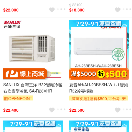
裝跨區費另計,單品未滿1萬元
$ 22100
$22,000
$18,300
及使用6期以上分期0利率,需付
基本安裝運費)
滿額折$500
SANLUX 台灣三洋 R32變頻冷暖
夏普AH/AU-23BESH-W 1-1變頻
右吹窗型冷氣 SA-R28VHR
R32冷專極致
贈OPENPOINT
滿萬免運(運費$500,可分期,安
裝跨區費另計,單品未滿1萬元
$22,400
$22,500
及使用6期以上分期0利率,需付
基本安裝運費)
滿額折$500