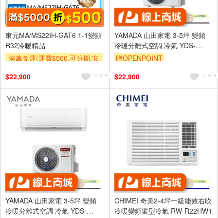
東元MA/MS22IH-GAT6 1-1變頻
YAMADA 山田家電 3-5坪 變頻
R32冷暖精品
冷暖分離式空調 冷氣 YDS-
FN28H/YDC-FN28H
滿萬免運(運費$500,可分期,安
贈OPENPOINT
裝跨區費另計,單品未滿1萬元
$22,900
$22,900
及使用6期以上分期0利率,需付
基本安裝運費)
滿額折$500
YAMADA 山田家電 3-5坪 變頻
CHIMEI 奇美2-4坪一級能效右吹
冷暖分離式空調 冷氣 YDS-
冷暖變頻窗型冷氣 RW-R22HW1