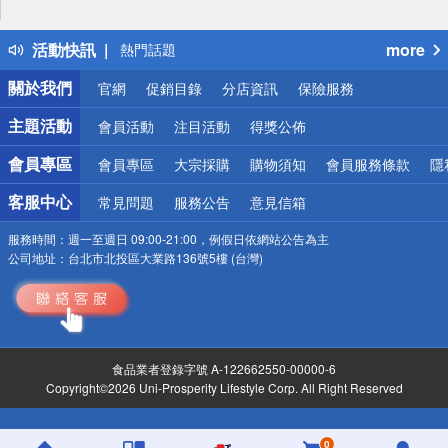
詐騙網頁！請小心！
得獎公告
活動快訊
more
熱門話題
銀行優惠
關於我們
官網
促銷目錄
分店資訊
保險服務
偏遠地區配送
詐騙網頁！請小心！
主題活動
會員活動
注目活動
得獎公佈
會員專區
會員專區
大宗採購
購物須知
會員服務條款
隱
客服中心
常見問題
服務公告
意見信箱
服務時間：
週一至週日 09:00-21:00，例假日依網站公告為主
公司地址：
台北市北投區大業路136號5樓 (台灣)
食品業者登錄字號 A-122662550-00000-6
Copyright©2026 Uni-Prosperity Lifestyle Corp. All Right Reserved
0