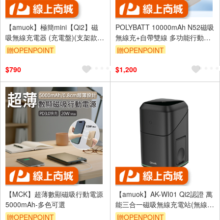
【amuok】極簡mini【Qi2】磁
POLYBATT 10000mAh N52磁吸
吸無線充電器 (充電盤)(支架款/
無線充+自帶雙線 多功能行動電
自帶線款可選)
源 雙PD快充/電量顯示/隱形支架
贈OPENPOINT
贈OPENPOINT
$790
$1,200
【MCK】超薄數顯磁吸行動電源
【amuok】AK-WI01 Qi2認證 萬
5000mAh-多色可選
能三合一磁吸無線充電站(無線充
電座 充電器 AppleWatch充電
贈OPENPOINT
贈OPENPOINT