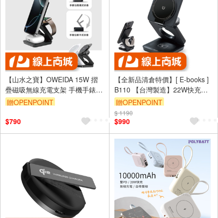
【山水之寶】OWEIDA 15W 摺
【全新品清倉特價】[ E-books ]
疊磁吸無線充電支架 手機手錶耳
B110 【台灣製造】22W快充三
機均可充電 無線充電座
合一摺疊支架磁吸無線充電器-黑
贈OPENPOINT
贈OPENPOINT
$ 1190
$790
$990