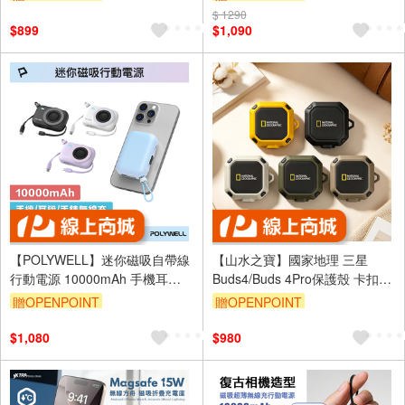
AirPods充電)
$ 1290
$899
$1,090
【POLYWELL】迷你磁吸自帶線
【山水之寶】國家地理 三星
行動電源 10000mAh 手機耳機
Buds4/Buds 4Pro保護殼 卡扣式
手錶無線充 自帶線 USB-C/黑色/
磁吸耳機保護殼 附扣環 原廠公
贈OPENPOINT
贈OPENPOINT
白色/藍色/紫色
司貨
$1,080
$980