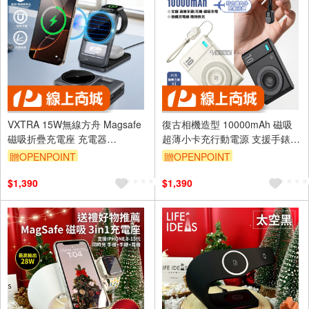
VXTRA 15W無線方舟 Magsafe
復古相機造型 10000mAh 磁吸
磁吸折疊充電座 充電器
超薄小卡充行動電源 支援手錶耳
iPhone/Watch/Airpods/氛圍燈
機無線充電 附掛繩充電線/360°
贈OPENPOINT
贈OPENPOINT
旋轉立架
$1,390
$1,390