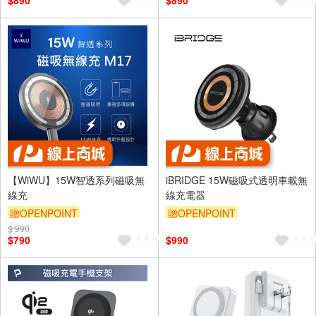
$890
$890
【WiWU】15W智透系列磁吸無
iBRIDGE 15W磁吸式透明車載無
線充
線充電器
贈OPENPOINT
贈OPENPOINT
$ 990
$790
$990