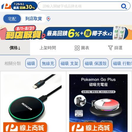
宅配
到店取貨
價格↓
上架時間
圖表
篩選
相關分類
磁吸
無線充
磁吸 支架
磁吸 保護殼
磁吸 行動