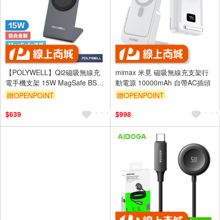
【POLYWELL】Qi2磁吸無線充
mimax 米覓 磁吸無線充支架行
電手機支架 15W MagSafe BSMI
動電源 10000mAh 自帶AC插頭
NCC 台灣雙認證
贈OPENPOINT
贈OPENPOINT
$639
$998