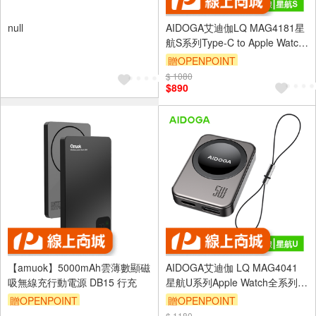
null
AIDOGA艾迪伽LQ MAG4181星
航S系列Type-C to Apple Watch
全系列 Ultra /AirPods 4/Pro 2 磁
贈OPENPOINT
吸充電連接線5W 1M
$ 1080
$890
【amuok】5000mAh雲薄數顯磁
AIDOGA艾迪伽 LQ MAG4041
吸無線充行動電源 DB15 行充
星航U系列Apple Watch全系列磁
吸無線充電器5W
贈OPENPOINT
贈OPENPOINT
$ 1180